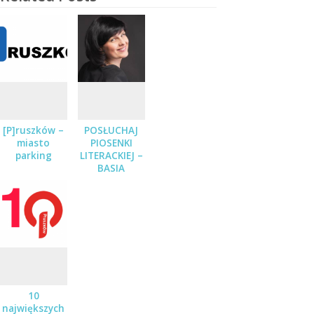
[P]ruszków –
POSŁUCHAJ
miasto
PIOSENKI
parking
LITERACKIEJ –
BASIA
STĘPNIAK-
WILK Z
ZESPOŁEM
JUŻ 19
STYCZNIA
10
największych