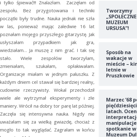
i tylko śpiewać!!! Znalazłam. Zaczęłam od
Tworzymy
zespołu. Bez przygotowania i techniki
„SPOŁECZNE
początki były trudne. Nauka jednak nie szła
MUZEUM
w las, ponieważ mając zaledwie 16 lat
URSUSA”!
poznałam mojego przyszłego gitarzystę. Jak
usłyszałam przypadkiem jak gra,
wiedziałam… Ja muszę z nim grać. I tak się
Sposób na
wakacje w
stało. Wiele zespołów tworzyłam,
mieście – ki
zmieniałam, szukałam, opłakiwałam.
letnie w
Organizacje miałam w jednym paluszku. Z
Pruszkowie
każdym dniem cel stawał się bardziej realny,
cudownie rzeczywisty. Wokal przechodził
wiele ale wytrzymał eksperymenty i złe
Marzec ’68 p
pięćdziesięc
maniery. Wrócił na dobry tor parę lat później.
latach. Ocen
Zaczęła się intensywna nauka. Nigdy nie
interpretacj
uważałam się za wielką gwiazdę, chociaż z
manipulacje
spotkanie w
mogło to tak wyglądać. Zagrałam w końcu
Muzeum Dul