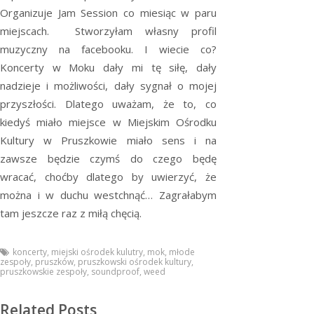
Organizuje Jam Session co miesiąc w paru
miejscach. Stworzyłam własny profil
muzyczny na facebooku. I wiecie co?
Koncerty w Moku dały mi tę siłę, dały
nadzieje i możliwości, dały sygnał o mojej
przyszłości. Dlatego uważam, że to, co
kiedyś miało miejsce w Miejskim Ośrodku
Kultury w Pruszkowie miało sens i na
zawsze będzie czymś do czego będę
wracać, choćby dlatego by uwierzyć, że
można i w duchu westchnąć… Zagrałabym
tam jeszcze raz z miłą chęcią.
koncerty
,
miejski ośrodek kulutry
,
mok
,
młode
zespoły
,
pruszków
,
pruszkowski ośrodek kultury
,
pruszkowskie zespoły
,
soundproof
,
weed
Related Posts