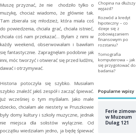
Chopina na dłuższy
Muszę przyznać, że nie chodziło tylko o
wyjazd?
muzykę, chociaż wiadomo, że głównie tak.
Rozwód a kredyt
Tam zbierała się młodzież, która miała coś
hipoteczny – co
do powiedzenia, chciała grać, chciała istnieć,
dzieje się z
zobowiązaniem
chciała coś nam przekazać… Byłam z nimi w
finansowym po
każdy weekend, obserwowałam i bawiłam
rozstaniu?
się fantastycznie. Zapragnęłam podobnie jak
Tomografia
komputerowa – jak
inni, móc tworzyć i otwierać się przed ludźmi,
się przygotować do
dawać i otrzymywać.
badania?
Historia potoczyła się szybko. Musiałam
Popularne wpisy
szybko znaleźć jakiś zespół i zacząć śpiewać.
Już wcześniej o tym myślałam. Jako małe
dziecko, chciałam ale niestety w Pruszkowie
Ferie zimow
były domy kultury i szkoły muzyczne, jednak
w Muzeum
Dulag 121
nie miejsca dla solistów wyłącznie. Od
początku wiedziałam jedno, ja będę śpiewać