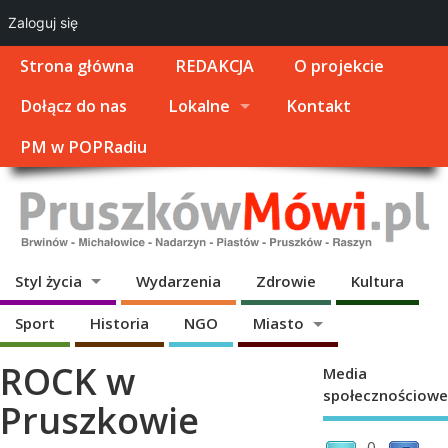
Zaloguj się
Strona główna
REDAKCJA
O projekcie
Dołącz do nas
Lokalne
Kontakt
PM w POPRadiu
Styl życia
Wydarzenia
Zdrowie
Kultura
Sport
Historia
NGO
Miasto
ROCK w
Media
społecznościowe
Pruszkowie
0