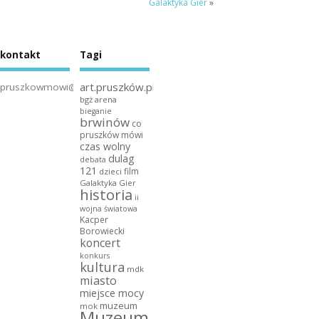
Galaktyka Gier
»
kontakt
Tagi
art.pruszków.pl
pruszkowmowi@gmail.com
bgż arena
bieganie
brwinów
co
pruszków mówi
czas wolny
dulag
debata
121
film
dzieci
Galaktyka Gier
historia
ii
wojna światowa
Kacper
Borowiecki
koncert
konkurs
kultura
mdk
miasto
miejsce mocy
muzeum
mok
Muzeum