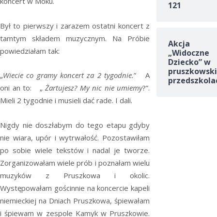
koncert w Moku.
121
Był to pierwszy i zarazem ostatni koncert z
tamtym składem muzycznym. Na Próbie
Akcja
powiedziałam tak:
„Widoczne
Dziecko” w
pruszkowski
„
Wiecie co gramy koncert za 2 tygodnie.
” A
przedszkola
oni an to: „
Żartujesz? My nic nie umiemy
?”.
Mieli 2 tygodnie i musieli dać rade. I dali.
Nigdy nie doszłabym do tego etapu gdyby
nie wiara, upór i wytrwałość. Pozostawiłam
po sobie wiele tekstów i nadal je tworze.
Zorganizowałam wiele prób i poznałam wielu
muzyków z Pruszkowa i okolic.
Występowałam gościnnie na koncercie kapeli
niemieckiej na Dniach Pruszkowa, śpiewałam
i śpiewam w zespole Kamyk w Pruszkowie.