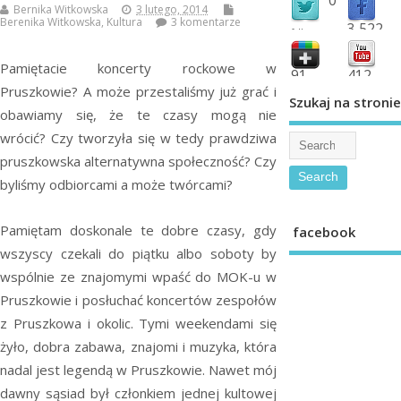
Bernika Witkowska
3 lutego, 2014
Berenika Witkowska
,
Kultura
3 komentarze
3,522
followers
fans
Pamiętacie koncerty rockowe w
91
412
Pruszkowie? A może przestaliśmy już grać i
shared
subscribe
Szukaj na stronie
obawiamy się, że te czasy mogą nie
wrócić? Czy tworzyła się w tedy prawdziwa
pruszkowska alternatywna społeczność? Czy
byliśmy odbiorcami a może twórcami?
Pamiętam doskonale te dobre czasy, gdy
facebook
wszyscy czekali do piątku albo soboty by
wspólnie ze znajomymi wpaść do MOK-u w
Pruszkowie i posłuchać koncertów zespołów
z Pruszkowa i okolic. Tymi weekendami się
żyło, dobra zabawa, znajomi i muzyka, która
nadal jest legendą w Pruszkowie. Nawet mój
dawny sąsiad był członkiem jednej kultowej