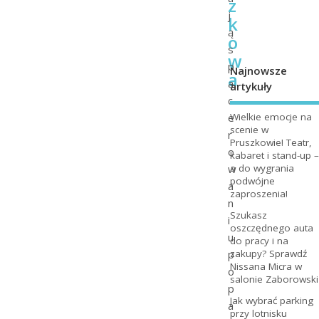
z
j
k
ą
o
s
w
p
Najnowsze
a
a
artykuły
c
e
Wielkie emocje na
scenie w
r
Pruszkowie! Teatr,
o
kabaret i stand-up –
w
a do wygrania
podwójne
a
zaproszenia!
n
Szukasz
i
oszczędnego auta
u
do pracy i na
p
zakupy? Sprawdź
Nissana Micra w
o
salonie Zaborowski
p
Jak wybrać parking
a
przy lotnisku