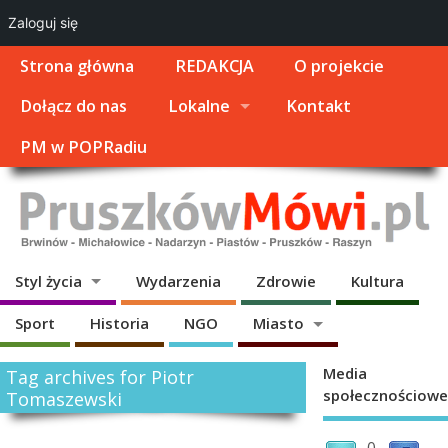
Zaloguj się
Strona główna
REDAKCJA
O projekcie
Dołącz do nas
Lokalne
Kontakt
PM w POPRadiu
Styl życia
Wydarzenia
Zdrowie
Kultura
Sport
Historia
NGO
Miasto
Media
Tag archives for Piotr
społecznościowe
Tomaszewski
0