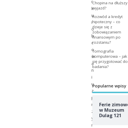
r
Chopina na dłuższy
k
wyjazd?
u
Rozwód a kredyt
i
hipoteczny – co
dzieje się z
o
zobowiązaniem
b
finansowym po
c
rozstaniu?
o
Tomografia
w
komputerowa – jak
się przygotować do
a
badania?
n
i
u
Popularne wpisy
z
p
r
Ferie zimow
w Muzeum
z
Dulag 121
y
r