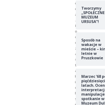
o
Tworzymy
d
„SPOŁECZNE
ą
MUZEUM
.
URSUSA”!
P
o
d
Sposób na
c
wakacje w
z
mieście – ki
letnie w
a
Pruszkowie
s
t
a
k
Marzec ’68 p
pięćdziesięc
i
latach. Ocen
c
interpretacj
h
manipulacje
spotkanie w
s
Muzeum Dul
p