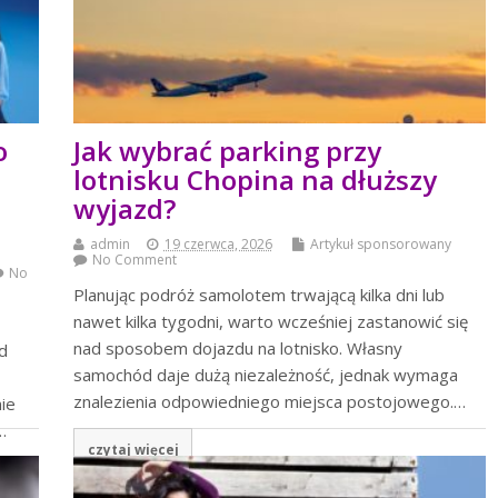
o
Jak wybrać parking przy
lotnisku Chopina na dłuższy
wyjazd?
admin
19 czerwca, 2026
Artykuł sponsorowany
No Comment
No
Planując podróż samolotem trwającą kilka dni lub
nawet kilka tygodni, warto wcześniej zastanowić się
nad sposobem dojazdu na lotnisko. Własny
d
samochód daje dużą niezależność, jednak wymaga
znalezienia odpowiedniego miejsca postojowego.…
ie
…
czytaj więcej