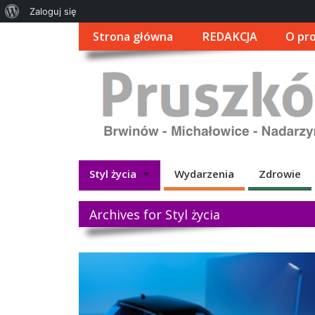
O
Zaloguj się
WordPressie
Strona główna
REDAKCJA
O pro
Styl życia
Wydarzenia
Zdrowie
Archives for Styl życia