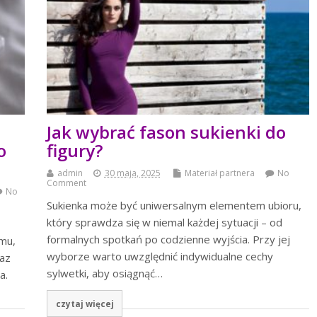
Jak wybrać fason sukienki do
o
figury?
admin
30 maja, 2025
Materiał partnera
No
Comment
No
Sukienka może być uniwersalnym elementem ubioru,
który sprawdza się w niemal każdej sytuacji – od
formalnych spotkań po codzienne wyjścia. Przy jej
omu,
wyborze warto uwzględnić indywidualne cechy
raz
sylwetki, aby osiągnąć…
a.
czytaj więcej