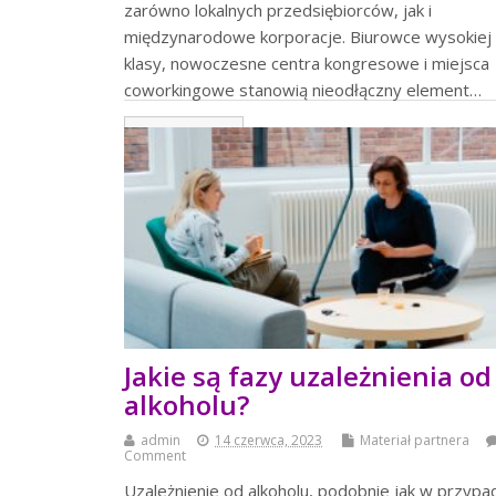
zarówno lokalnych przedsiębiorców, jak i
międzynarodowe korporacje. Biurowce wysokiej
klasy, nowoczesne centra kongresowe i miejsca
coworkingowe stanowią nieodłączny element…
czytaj więcej
Jakie są fazy uzależnienia od
alkoholu?
admin
14 czerwca, 2023
Materiał partnera
Comment
Uzależnienie od alkoholu, podobnie jak w przypa