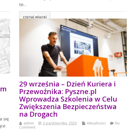
te…
czytaj więcej
29 września – Dzień Kuriera i
um
Przewoźnika: Pyszne.pl
Wprowadza Szkolenia w Celu
Zwiększenia Bezpieczeństwa
na Drogach
a się
admin
2 października, 2023
Aktualności
No
ące
Comment