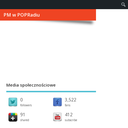
PM w POPRadiu
Media społecznościowe
0
3,522
followers
fans
91
412
shared
subscribe