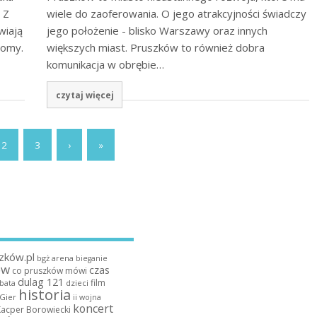
 Z
wiele do zaoferowania. O jego atrakcyjności świadczy
wiają
jego położenie - blisko Warszawy oraz innych
tomy.
większych miast. Pruszków to również dobra
komunikacja w obrębie…
czytaj więcej
2
3
›
»
zków.pl
bgż arena
bieganie
ów
czas
co pruszków mówi
dulag 121
film
dzieci
bata
historia
 Gier
ii wojna
koncert
Kacper Borowiecki