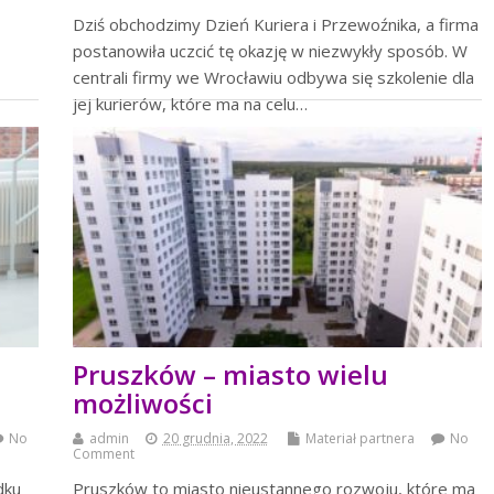
Dziś obchodzimy Dzień Kuriera i Przewoźnika, a firma
postanowiła uczcić tę okazję w niezwykły sposób. W
centrali firmy we Wrocławiu odbywa się szkolenie dla
jej kurierów, które ma na celu…
czytaj więcej
Pruszków – miasto wielu
możliwości
No
admin
20 grudnia, 2022
Materiał partnera
No
Comment
dku
Pruszków to miasto nieustannego rozwoju, które ma