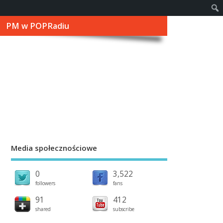
PM w POPRadiu
Media społecznościowe
0
3,522
followers
fans
91
412
shared
subscribe