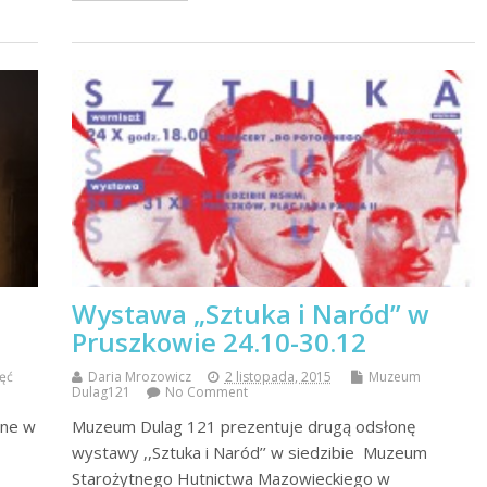
Wystawa „Sztuka i Naród” w
Pruszkowie 24.10-30.12
jęć
Daria Mrozowicz
2 listopada, 2015
Muzeum
Dulag121
No Comment
one w
Muzeum Dulag 121 prezentuje drugą odsłonę
wystawy ,,Sztuka i Naród’’ w siedzibie Muzeum
Starożytnego Hutnictwa Mazowieckiego w