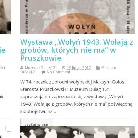
Wystawa „Wołyń 1943. Wołają z
ie
grobów, których nie ma” w
Pruszkowie
ści
Muzeum Dulag121
19 lipca, 2017
Muzeum
Dulag121
No Comment
W 74. rocznicę zbrodni wołyńskiej Maksym Gołoś
Starosta Pruszkowski i Muzeum Dulag 121
nie
zapraszają do zapoznania się z wystawą „Wołyń
1943. Wołając z grobów, których nie ma” poświęconą
ludobójstwu na…
czytaj więcej