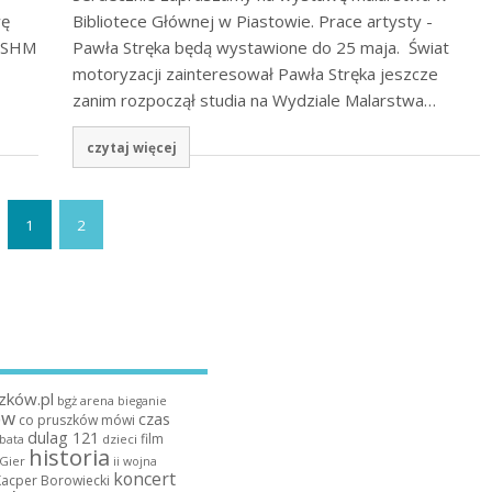
wę
Bibliotece Głównej w Piastowie. Prace artysty -
 MSHM
Pawła Stręka będą wystawione do 25 maja. Świat
motoryzacji zainteresował Pawła Stręka jeszcze
zanim rozpoczął studia na Wydziale Malarstwa…
czytaj więcej
1
2
zków.pl
bgż arena
bieganie
ów
czas
co pruszków mówi
dulag 121
film
dzieci
bata
historia
 Gier
ii wojna
koncert
Kacper Borowiecki