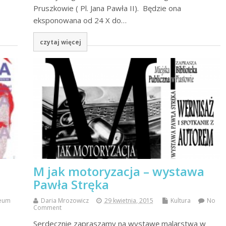
Pruszkowie ( Pl. Jana Pawła II). Będzie ona
eksponowana od 24 X do…
czytaj więcej
M jak motoryzacja – wystawa
Pawła Stręka
eum
Daria Mrozowicz
29 kwietnia, 2015
Kultura
No
Comment
Serdecznie zapraszamy na wystawę malarstwa w