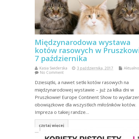
Międzynarodowa wystawa
kotów rasowych w Pruszkow
7 października
Kasia Swiderska
3 października, 2017
Aktualno
No Comment
Dziesiątki, a nawet setki kotów rasowych na
międzynarodowej wystawie – już za kilka dni w
Pruszkowie! Europe Continent Show to wydarze
obowiązkowe dla wszystkich miłośników kotów.
Impreza o takiej randze…
czytaj więcej