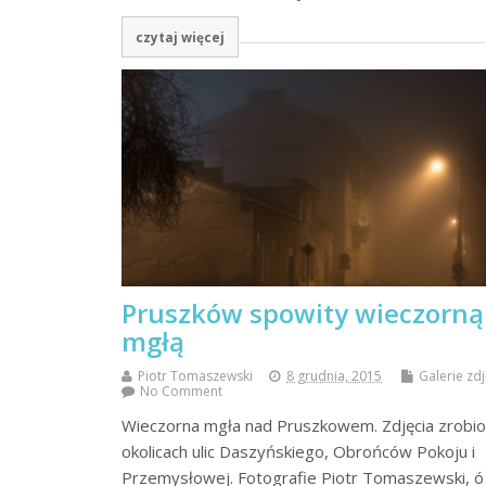
czytaj więcej
Pruszków spowity wieczorną
mgłą
Piotr Tomaszewski
8 grudnia, 2015
Galerie zd
No Comment
Wieczorna mgła nad Pruszkowem. Zdjęcia zrobi
okolicach ulic Daszyńskiego, Obrońców Pokoju i
Przemysłowej. Fotografie Piotr Tomaszewski, ó