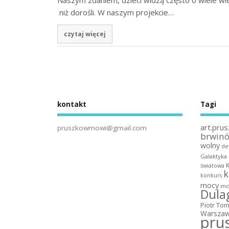
niż dorośli. W naszym projekcie…
czytaj więcej
kontakt
Tagi
art.prus
pruszkowmowi@gmail.com
brwin
wolny
de
Galaktyka
światowa
k
konkurs
mocy
mo
Dula
Piotr To
Warszaw
pru