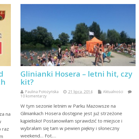
d
Glinianki Hosera – letni hit, czy
ch
kit?
Paulina Położyńska
21 lipca, 2014
Aktualności
10 komentarzy
W tym sezonie letnim w Parku Mazowsze na
Gliniankach Hosera dostępne jest już strzeżone
za na
kąpielisko! Postanowiłam sprawdzić to miejsce i
w
wybrałam się tam w pewien piękny i słoneczny
o raz
weekend… Fot.…
em