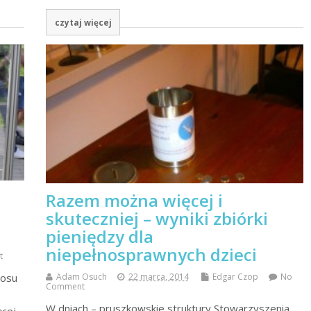
czytaj więcej
Razem można więcej i
skuteczniej – wyniki zbiórki
pieniędzy dla
niepełnosprawnych dzieci
t
łosu
Adam Osuch
22 marca, 2014
Edgar Czop
No
Comment
W dniach – pruszkowskie struktury Stowarzyszenia
ęcej