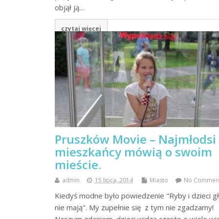
objął ją…
czytaj więcej
Pruszków Movie – Najmłodsi
mieszkańcy mówią o swoim
mieście.
admin
15 lipca, 2014
Miasto
No Commen
Kiedyś modne było powiedzenie "Ryby i dzieci g
nie mają". My zupełnie się z tym nie zgadzamy!
Naszym zdaniem, dzieci widzą często o wiele wi