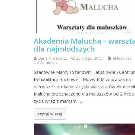
Akademia Malucha – warszt
dla najmłodszych
Daria Mrozowicz
25 lutego, 2015
Aktualności
No Comment
Szanowne Mamy i Szanowni Tatusiowie:) Centru
Rehabilitacji Ruchowej i Mowy RiM zaprasza na
pierwsze spotkanie z cyklu warsztatów Akademii
Malucha przeznaczone dla maluszków od 2 miesi
życia wraz z mamami,…
czytaj więcej