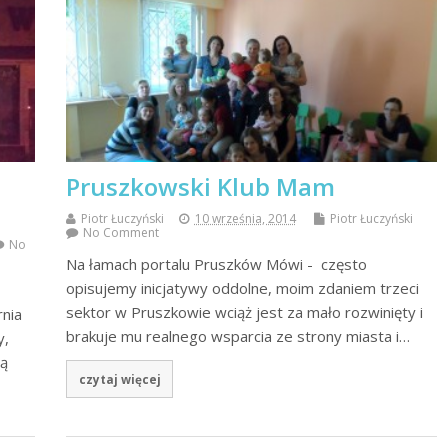
Pruszkowski Klub Mam
Piotr Łuczyński
10 września, 2014
Piotr Łuczyński
No Comment
No
Na łamach portalu Pruszków Mówi - często
opisujemy inicjatywy oddolne, moim zdaniem trzeci
sektor w Pruszkowie wciąż jest za mało rozwinięty i
rnia
brakuje mu realnego wsparcia ze strony miasta i…
y,
cą
czytaj więcej