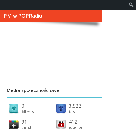
PM w POPRadiu
Media społecznościowe
0
3,522
followers
fans
91
412
shared
subscribe