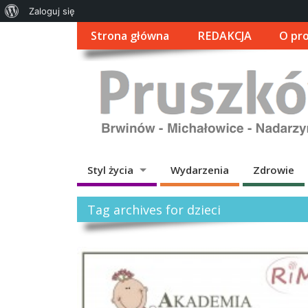
O
Zaloguj się
WordPressie
Strona główna
REDAKCJA
O pro
Styl życia
Wydarzenia
Zdrowie
Tag archives for dzieci