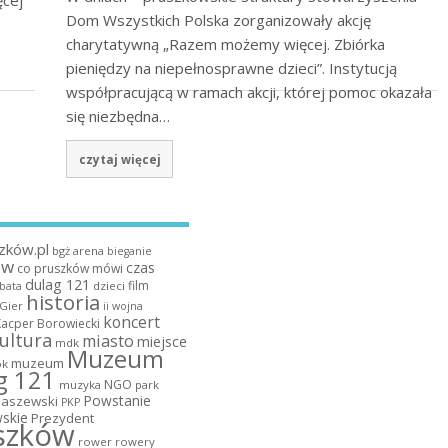
Dom Wszystkich Polska zorganizowały akcję
charytatywną „Razem możemy więcej. Zbiórka
pieniędzy na niepełnosprawne dzieci”. Instytucją
współpracującą w ramach akcji, której pomoc okazała
się niezbędna…
czytaj więcej
zków.pl
bgż arena
bieganie
ów
czas
co pruszków mówi
dulag 121
film
dzieci
bata
historia
 Gier
ii wojna
koncert
Kacper Borowiecki
ultura
miasto
miejsce
mdk
Muzeum
muzeum
k
g 121
NGO
muzyka
park
Powstanie
maszewski
PKP
skie
Prezydent
szków
rower
rowery