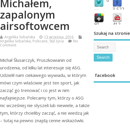
Michałem,
3,522
zapalonym
followers
fans
airsoftowcem
91
412
shared
subscribe
Szukaj na stronie
Angelika Sobańska
13 września, 2016
Angelika Sobańska
,
Polecane
,
Styl życia
No
Comment
Michał Ślusarczyk, Pruszkowianin od
urodzenia, od kilku lat interesuje się ASG.
facebook
Udzielił nam ciekawego wywiadu, w którym
mówi czym właściwie jest ten sport, jak
zacząć go trenować i co jest w nim
najfajniejsze. Polecamy tym, którzy o ASG
nic wcześniej nie słyszeli lub niewiele, a także
tym, którzy chcieliby zacząć, a nie wiedzą jak
– tutaj na pewno znajdą cenne wskazówki.