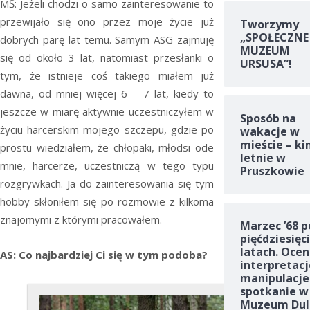
MŚ: Jeżeli chodzi o samo zainteresowanie to
przewijało się ono przez moje życie już
Tworzymy
„SPOŁECZNE
dobrych parę lat temu. Samym ASG zajmuję
MUZEUM
się od około 3 lat, natomiast przesłanki o
URSUSA”!
tym, że istnieje coś takiego miałem już
dawna, od mniej więcej 6 – 7 lat, kiedy to
jeszcze w miarę aktywnie uczestniczyłem w
Sposób na
życiu harcerskim mojego szczepu, gdzie po
wakacje w
mieście – ki
prostu wiedziałem, że chłopaki, młodsi ode
letnie w
mnie, harcerze, uczestniczą w tego typu
Pruszkowie
rozgrywkach. Ja do zainteresowania się tym
hobby skłoniłem się po rozmowie z kilkoma
znajomymi z którymi pracowałem.
Marzec ’68 p
pięćdziesięc
latach. Ocen
AS: Co najbardziej Ci się w tym podoba?
interpretacj
manipulacje
spotkanie w
Muzeum Dul