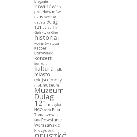
bieganie
brwinów
co
pruszków mówi
czas wolny
dulag
debata
121
film
dzieci
Galaktyka Gier
historia
ii
wojna światowa
Kacper
Borowiecki
koncert
konkurs
kultura
mdk
miasto
miejsce mocy
muzeum
mok
Muzeum
Dulag
121
muzyka
NGO
Piotr
park
Tomaszewski
Powstanie
PKP
Warszawskie
Prezydent
pruszków