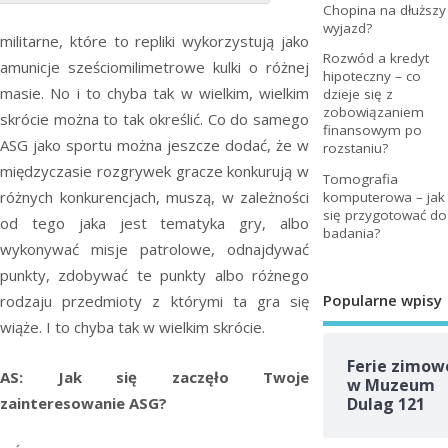
Chopina na dłuższy
wyjazd?
militarne, które to repliki wykorzystują jako
Rozwód a kredyt
amunicje sześciomilimetrowe kulki o różnej
hipoteczny – co
masie. No i to chyba tak w wielkim, wielkim
dzieje się z
zobowiązaniem
skrócie można to tak określić. Co do samego
finansowym po
ASG jako sportu można jeszcze dodać, że w
rozstaniu?
międzyczasie rozgrywek gracze konkurują w
Tomografia
różnych konkurencjach, muszą, w zależności
komputerowa – jak
się przygotować do
od tego jaka jest tematyka gry, albo
badania?
wykonywać misje patrolowe, odnajdywać
punkty, zdobywać te punkty albo różnego
Popularne wpisy
rodzaju przedmioty z którymi ta gra się
wiąże. I to chyba tak w wielkim skrócie.
Ferie zimow
AS: Jak się zaczęło Twoje
w Muzeum
zainteresowanie ASG?
Dulag 121