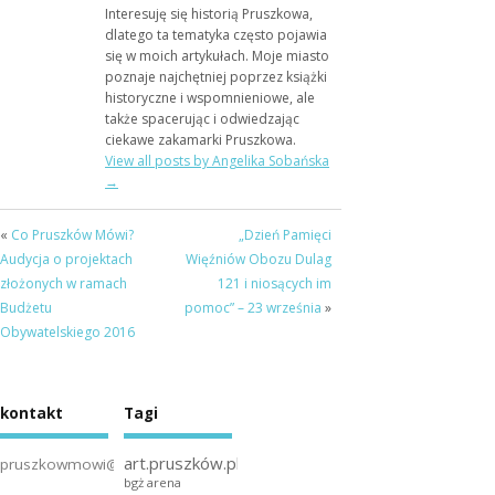
Interesuję się historią Pruszkowa,
dlatego ta tematyka często pojawia
się w moich artykułach. Moje miasto
poznaje najchętniej poprzez książki
historyczne i wspomnieniowe, ale
także spacerując i odwiedzając
ciekawe zakamarki Pruszkowa.
View all posts by Angelika Sobańska
→
«
Co Pruszków Mówi?
„Dzień Pamięci
Audycja o projektach
Więźniów Obozu Dulag
złożonych w ramach
121 i niosących im
Budżetu
pomoc” – 23 września
»
Obywatelskiego 2016
kontakt
Tagi
art.pruszków.pl
pruszkowmowi@gmail.com
bgż arena