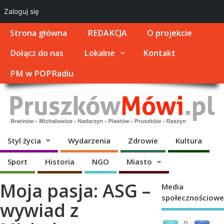
Zaloguj się
Strona główna
REDAKCJA
O projekcie
Dołącz do nas
Lokalne
Kontakt
PM w POPRadiu
Styl życia
Wydarzenia
Zdrowie
Kultura
Sport
Historia
NGO
Miasto
Moja pasja: ASG –
Media
społecznościowe
wywiad z
0