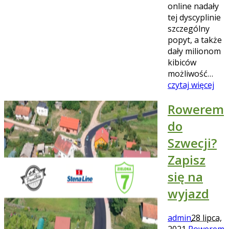
online nadały
tej dyscyplinie
szczególny
popyt, a także
dały milionom
kibiców
możliwość…
czytaj więcej
Rowerem
do
Szwecji?
Zapisz
się na
wyjazd
admin
28 lipca,
2021
Rowerem