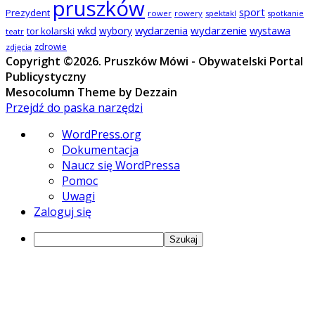
pruszków
sport
Prezydent
rower
rowery
spektakl
spotkanie
wkd
wydarzenia
wydarzenie
wystawa
wybory
tor kolarski
teatr
zdrowie
zdjęcia
Copyright ©2026. Pruszków Mówi - Obywatelski Portal
Publicystyczny
Mesocolumn Theme by Dezzain
Przejdź do paska narzędzi
O
WordPress.org
WordPressie
Dokumentacja
Naucz się WordPressa
Pomoc
Uwagi
Zaloguj się
Szukaj