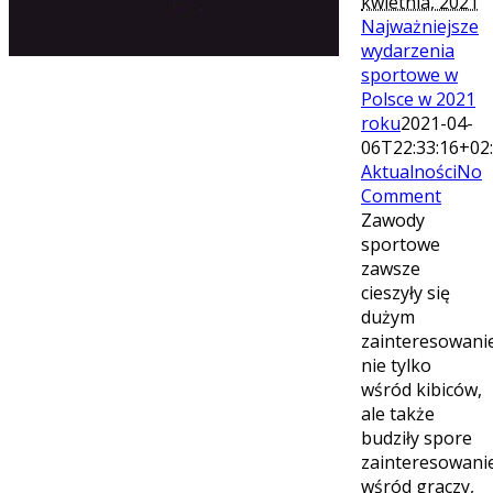
kwietnia, 2021
Najważniejsze
wydarzenia
sportowe w
Polsce w 2021
roku
2021-04-
06T22:33:16+02
Aktualności
No
Comment
Zawody
sportowe
zawsze
cieszyły się
dużym
zainteresowan
nie tylko
wśród kibiców,
ale także
budziły spore
zainteresowani
wśród graczy,