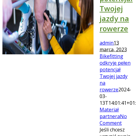
Twojej
jazdy na
rowerze
admin
13
marca, 2023
Bikefitting
odkryje pełen
potencjał
Twojej jazdy
na
rowerze
2024-
03-
13T14:01:41+01
Materiał
partnera
No
Comment
Jeśli chcesz