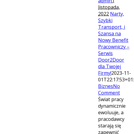
admin
1
listopada,
2022
Narty,
Szybki
Transport, i
Szansa na
Nowy Benefit
Pracowniczy –
Serwis
Door2Door
dla Twojej
Firmy!
2023-11-
01T22:17:53+01
Biznes
No
Comment
Świat pracy
dynamicznie
ewoluuje, a
pracodawcy
starają się
zapewnić