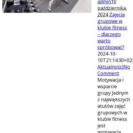
admin
10
października,
2024
Zajęcia
grupowe w
klubie fitness
– dlaczego
warto
spróbować?
2024-10-
10T21:14:30+02
Aktualności
No
Comment
Motywacja i
wsparcie
grupy Jednym
z największych
atutów zajęć
grupowych w
klubie fitness
jest
motywacja,