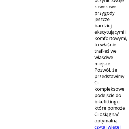
uczynić swoje
rowerowe
przygody
jeszcze
bardziej
ekscytującymi i
komfortowymi,
to właśnie
trafiłeś we
właściwe
miejsce.
Pozwól, że
przedstawimy
Ci
kompleksowe
podejście do
bikefittingu,
które pomoże
Ci osiągnąć
optymalną…
czytaj więcej