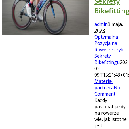
Sekrety
Bikefittin
admin
9 maja,
2023
Optymalna
Pozycja na
Rowerze czyli
Sekrety
Bikefittingu
202
02-
09T15:21:48+01
Materiał
partnera
No
Comment
Każdy
pasjonat jazdy
na rowerze
wie, jak istotne
jest