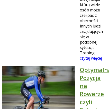
którą wiele
osób może
czerpać z
obecności
innych ludzi
znajdujących
się w
podobnej
sytuacji.
Trening…
czytaj więcej
Optymaln
Pozycja
na
Rowerze
czyli