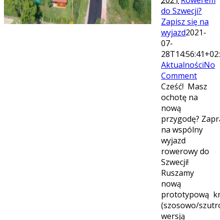
do Szwecji?
Zapisz się na
wyjazd
2021-
07-
28T14:56:41+02
Aktualności
No
Comment
Cześć! Masz
ochotę na
nową
przygodę? Zap
na wspólny
wyjazd
rowerowy do
Szwecji!
Ruszamy
nową
prototypową k
(szosowo/szut
wersją