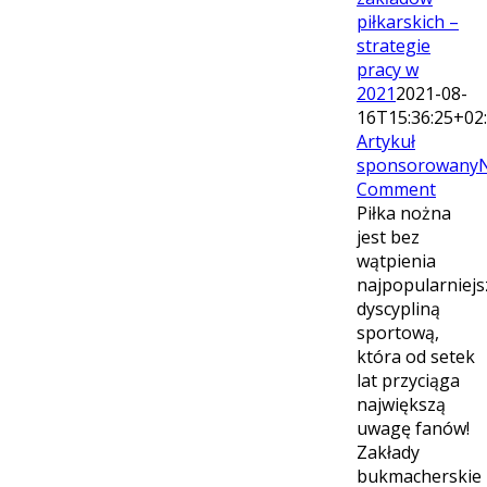
piłkarskich –
strategie
pracy w
2021
2021-08-
16T15:36:25+02
Artykuł
sponsorowany
Comment
Piłka nożna
jest bez
wątpienia
najpopularniejs
dyscypliną
sportową,
która od setek
lat przyciąga
największą
uwagę fanów!
Zakłady
bukmacherskie