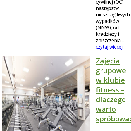
cywilnej (OC),
następstw
nieszczęśliwych
wypadków
(NNW), od
kradzieży i
zniszczenia…
czytaj więcej
Zajęcia
grupowe
w klubie
fitness –
dlaczego
warto
spróbowa