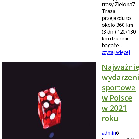
trasy Zielona7
Trasa
przejazdu to
około 360 km
(3 dni) 120/130
km dziennie
bagaże:…
czytaj więcej
Najważnie
wydarzen
sportowe
w Polsce
w 2021
roku
admin
6