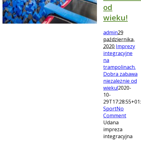
od
wieku!
admin
29
października,
2020
Imprezy
integracyjne
na
trampolinach.
Dobra zabawa
niezależnie od
wieku!
2020-
10-
29T17:28:55+01
Sport
No
Comment
Udana
impreza
integracyjna