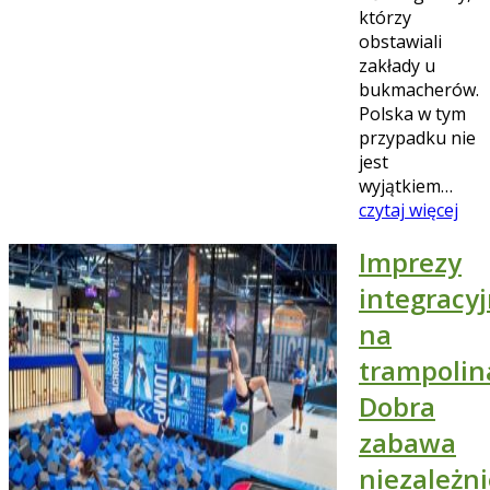
którzy
obstawiali
zakłady u
bukmacherów.
Polska w tym
przypadku nie
jest
wyjątkiem…
czytaj więcej
Imprezy
integracy
na
trampolin
Dobra
zabawa
niezależni