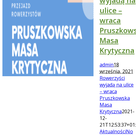
wyjadą na
ulice –
wraca
Pruszkow
Masa
Krytyczna
admin
18
września, 2021
Rowerzyści
wyjadą na ulice
– wraca
Pruszkowska
Masa
Krytyczna
2021-
12-
21T12:53:37+01
Aktualności
No