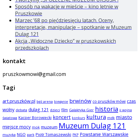
Sposób na wakacje w mieście – kino letnie w
Pruszkowie
Marzec ’68 po pięćdziesięciu latach. Oceny,
interpretacje, manipulacje – spotkanie w Muzeum
Dulag 121
Akcja „Widoczne Dziecko” w pruszkowskich
przedszkolach
kontakt
pruszkowmowi@gmail.com
Tagi
brwinów
art.pruszków.pl
czas
co pruszków mówi
bgż arena
bieganie
historia
wolny
dulag 121
film
dzieci
Galaktyka Gier
debata
ii wojna
kultura
koncert
miasto
Kacper Borowiecki
mdk
światowa
konkurs
Muzeum Dulag 121
miejsce mocy
muzeum
mok
Powstanie Warszawskie
NGO
Piotr Tomaszewski
muzyka
park
PKP