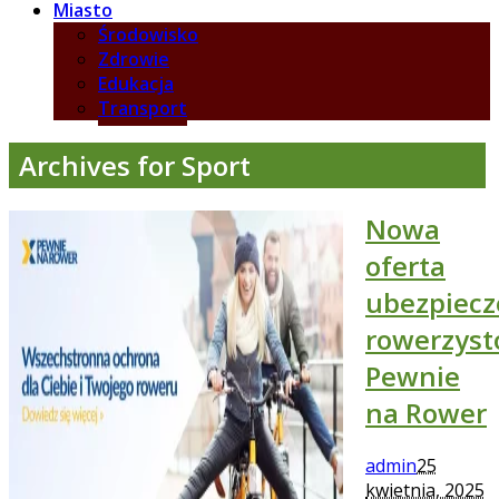
Miasto
Środowisko
Zdrowie
Edukacja
Transport
Archives for Sport
Nowa
oferta
ubezpiecz
rowerzyst
Pewnie
na Rower
admin
25
kwietnia, 2025