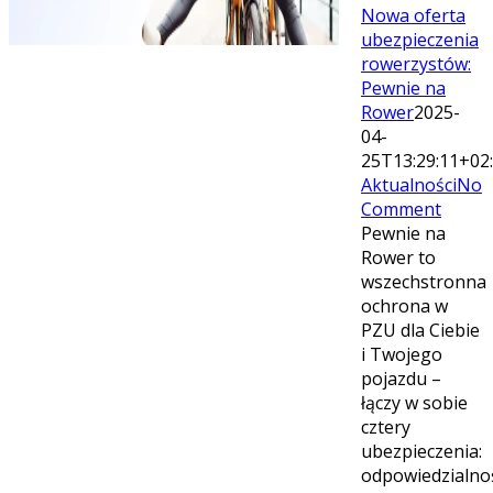
Nowa oferta
ubezpieczenia
rowerzystów:
Pewnie na
Rower
2025-
04-
25T13:29:11+02
Aktualności
No
Comment
Pewnie na
Rower to
wszechstronna
ochrona w
PZU dla Ciebie
i Twojego
pojazdu –
łączy w sobie
cztery
ubezpieczenia:
odpowiedzialno