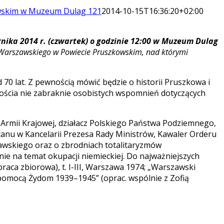
ewskim w Muzeum Dulag 121
2014-10-15T16:36:20+02:00
rnika 2014 r. (czwartek) o godzinie 12:00 w Muzeum Dulag
Warszawskiego w Powiecie Pruszkowskim, nad którymi
 70 lat. Z pewnością mówić będzie o historii Pruszkowa i
ścia nie zabraknie osobistych wspomnień dotyczących
rz Armii Krajowej, działacz Polskiego Państwa Podziemnego,
stanu w Kancelarii Prezesa Rady Ministrów, Kawaler Orderu
zawskiego oraz o zbrodniach totalitaryzmów
ie na temat okupacji niemieckiej. Do najważniejszych
raca zbiorowa), t. I-III, Warszawa 1974; „Warszawski
 pomocą Żydom 1939–1945” (oprac. wspólnie z Zofią