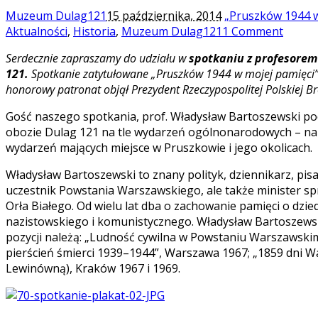
Muzeum Dulag121
15 października, 2014
„Pruszków 1944 w
Aktualności
,
Historia
,
Muzeum Dulag121
1 Comment
Serdecznie zapraszamy do udziału w
spotkaniu z profesore
121.
Spotkanie zatytułowane „Pruszków 1944 w mojej pamięci
honorowy patronat objął Prezydent Rzeczypospolitej Polskiej 
Gość naszego spotkania, prof. Władysław Bartoszewski podz
obozie Dulag 121 na tle wydarzeń ogólnonarodowych – na
wydarzeń mających miejsce w Pruszkowie i jego okolicach.
Władysław Bartoszewski to znany polityk, dziennikarz, pisa
uczestnik Powstania Warszawskiego, ale także minister sp
Orła Białego. Od wielu lat dba o zachowanie pamięci o d
nazistowskiego i komunistycznego. Władysław Bartoszewski 
pozycji należą: „Ludność cywilna w Powstaniu Warszawskim. 
pierścień śmierci 1939–1944”, Warszawa 1967; „1859 dni W
Lewinówną), Kraków 1967 i 1969.