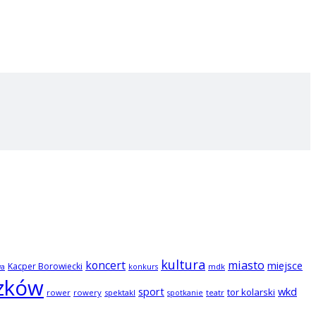
kultura
koncert
miasto
miejsce
Kacper Borowiecki
mdk
wa
konkurs
zków
sport
wkd
tor kolarski
rower
rowery
spektakl
teatr
spotkanie