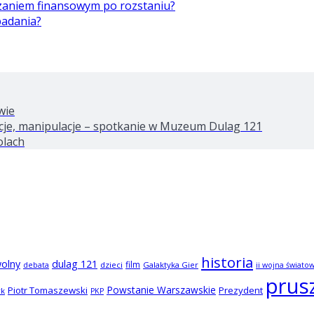
ązaniem finansowym po rozstaniu?
badania?
wie
tacje, manipulacje – spotkanie w Muzeum Dulag 121
olach
historia
wolny
dulag 121
film
dzieci
Galaktyka Gier
debata
ii wojna świato
prus
Powstanie Warszawskie
Piotr Tomaszewski
Prezydent
rk
PKP