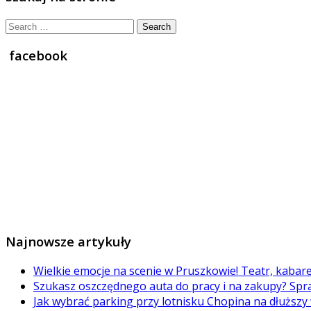
Search
for:
facebook
Najnowsze artykuły
Wielkie emocje na scenie w Pruszkowie! Teatr, kabar
Szukasz oszczędnego auta do pracy i na zakupy? Spr
Jak wybrać parking przy lotnisku Chopina na dłuższy