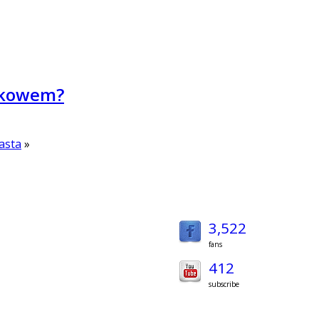
szkowem?
asta
»
3,522
fans
412
subscribe