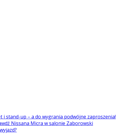
et i stand-up – a do wygrania podwójne zaproszenia!
awdź Nissana Micra w salonie Zaborowski
 wyjazd?