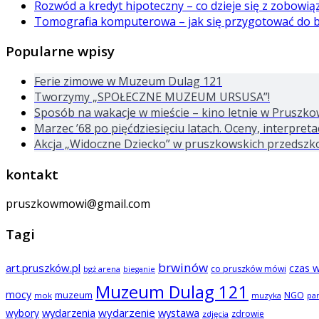
Rozwód a kredyt hipoteczny – co dzieje się z zobowi
Tomografia komputerowa – jak się przygotować do 
Popularne wpisy
Ferie zimowe w Muzeum Dulag 121
Tworzymy „SPOŁECZNE MUZEUM URSUSA”!
Sposób na wakacje w mieście – kino letnie w Pruszko
Marzec ’68 po pięćdziesięciu latach. Oceny, interpre
Akcja „Widoczne Dziecko” w pruszkowskich przedszk
kontakt
pruszkowmowi@gmail.com
Tagi
brwinów
art.pruszków.pl
czas 
co pruszków mówi
bgż arena
bieganie
Muzeum Dulag 121
mocy
muzeum
NGO
mok
muzyka
pa
wydarzenia
wydarzenie
wystawa
wybory
zdrowie
zdjęcia