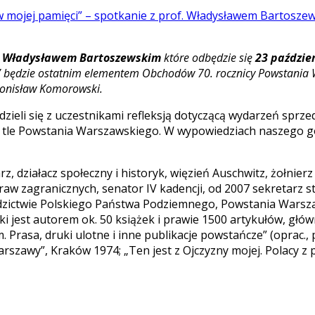
 mojej pamięci” – spotkanie z prof. Władysławem Bartosz
m Władysławem Bartoszewskim
które odbędzie się
23 paździe
” będzie ostatnim elementem Obchodów 70. rocznicy Powstania 
Bronisław Komorowski.
ieli się z uczestnikami refleksją dotyczącą wydarzeń sprzed
 tle Powstania Warszawskiego. W wypowiedziach naszego go
rz, działacz społeczny i historyk, więzień Auschwitz, żołnie
raw zagranicznych, senator IV kadencji, od 2007 sekretarz 
ziedzictwie Polskiego Państwa Podziemnego, Powstania Wars
jest autorem ok. 50 książek i prawie 1500 artykułów, główn
Prasa, druki ulotne i inne publikacje powstańcze” (oprac., p
arszawy”, Kraków 1974; „Ten jest z Ojczyzny mojej. Polacy z