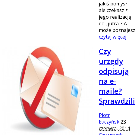
jakiś pomysł
ale czekasz z
jego realizacją
do „jutra”? A
może poznajesz
czytaj więcej
Czy
urzędy
odpisują
na e-
maile?
Sprawdzil
Piotr
Łuczyński
23
czerwca, 2014
Czy urzędy