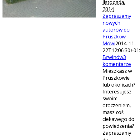
listopada,
2014
Zapraszamy
nowych
autorów do
Pruszków
Mówi
2014-11-
22T12:06:30+01
Brwinów
3
komentarze
Mieszkasz w
Pruszkowie
lub okolicach?
Interesujesz
swoim
otoczeniem,
masz coś
ciekawego do
powiedzenia?
Zapraszamy
do