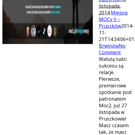
listopada,
2014
Miejsce
MOCy II –
Pruszków
2014-
11-
21T14:34:06+01
Brwinów
No
Comment
Walutą ludzi
sukcesu są
relacje.
Pierwsze,
premierowe
spotkanie pod
patronatem
Moc2, już 27
listopada w
Pruszkowie!
Masz czasem
tak, że masz