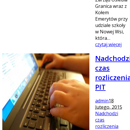
Granica wraz z
Kołem
Emerytów przy
udziale szkoły
w Nowej Wsi,
która…
czytaj więcej
Nadchodz
czas
rozliczeni
PIT
admin
18
lutego, 2015
Nadchodzi
czas
rozliczenia