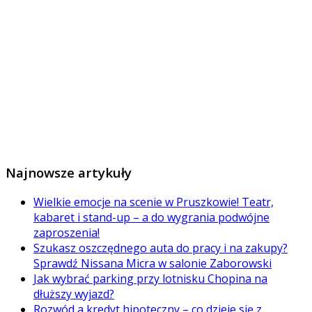
Najnowsze artykuły
Wielkie emocje na scenie w Pruszkowie! Teatr,
kabaret i stand-up – a do wygrania podwójne
zaproszenia!
Szukasz oszczędnego auta do pracy i na zakupy?
Sprawdź Nissana Micra w salonie Zaborowski
Jak wybrać parking przy lotnisku Chopina na
dłuższy wyjazd?
Rozwód a kredyt hipoteczny – co dzieje się z