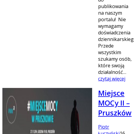
publikowania
na naszym
portalu! Nie
wymagamy
doświadczenia
dziennikarskieg
Przede
wszystkim
szukamy osób,
które swoją
działalność…
czytaj więcej
Miejsce
MOCy II –
Pruszków
Piotr
Łuczyński
16