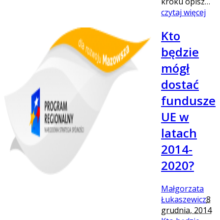
kroku opisz…
czytaj więcej
Kto
będzie
mógł
dostać
fundusze
UE w
latach
2014-
2020?
Małgorzata
Łukaszewicz
8
grudnia, 2014