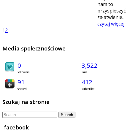
nam to
przyspieszyć
załatwienie…
czytaj więcej
1
2
Media społecznościowe
0
3,522
followers
fans
91
412
shared
subscribe
Szukaj na stronie
Search
for:
facebook