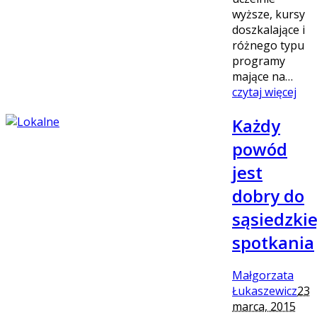
wyższe, kursy
doszkalające i
różnego typu
programy
mające na…
czytaj więcej
Każdy
powód
jest
dobry do
sąsiedzki
spotkania
Małgorzata
Łukaszewicz
23
marca, 2015