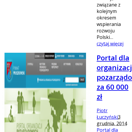
związane z
kolejnym
okresem
wspierania
rozwoju
Polski…
czytaj więcej
Portal dla
organizacj
pozarząd
za 60 000
zł
Piotr
Łuczyński
3
grudnia, 2014
Portal dla