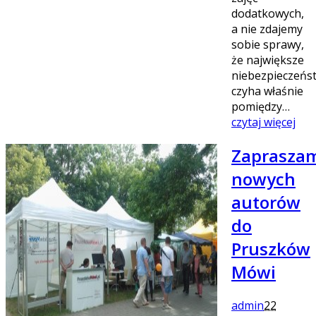
dodatkowych,
a nie zdajemy
sobie sprawy,
że największe
niebezpieczeńs
czyha właśnie
pomiędzy…
czytaj więcej
Zaprasza
nowych
autorów
do
Pruszków
Mówi
admin
22