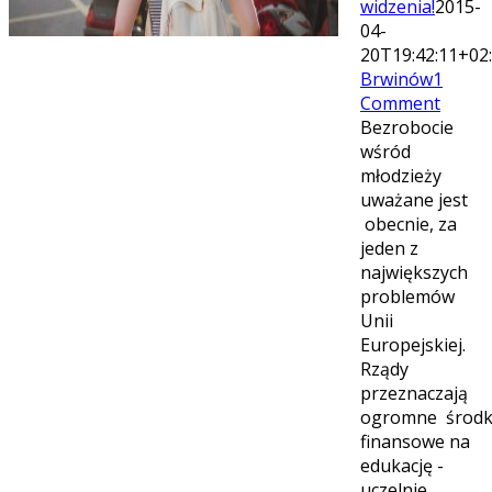
widzenia!
2015-
04-
20T19:42:11+02
Brwinów
1
Comment
Bezrobocie
wśród
młodzieży
uważane jest
obecnie, za
jeden z
największych
problemów
Unii
Europejskiej.
Rządy
przeznaczają
ogromne środk
finansowe na
edukację -
uczelnie