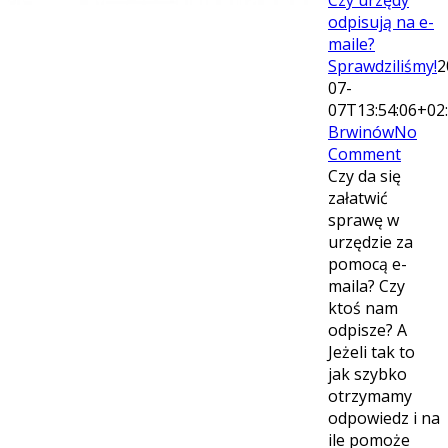
odpisują na e-
maile?
Sprawdziliśmy!
2
07-
07T13:54:06+02
Brwinów
No
Comment
Czy da się
załatwić
sprawę w
urzędzie za
pomocą e-
maila? Czy
ktoś nam
odpisze? A
Jeżeli tak to
jak szybko
otrzymamy
odpowiedz i na
ile pomoże