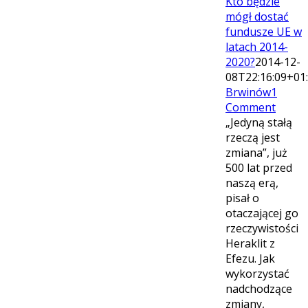
Kto będzie
mógł dostać
fundusze UE w
latach 2014-
2020?
2014-12-
08T22:16:09+01
Brwinów
1
Comment
„Jedyną stałą
rzeczą jest
zmiana”, już
500 lat przed
naszą erą,
pisał o
otaczającej go
rzeczywistości
Heraklit z
Efezu. Jak
wykorzystać
nadchodzące
zmiany,