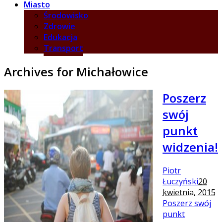
Miasto
Środowisko
Zdrowie
Edukacja
Transport
Archives for Michałowice
Poszerz
swój
punkt
widzenia!
Piotr
Łuczyński
20
kwietnia, 2015
Poszerz swój
punkt