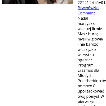
22T21:24:40+01
Brwinów
No
Comment
Nadal
marzysz o
własnej firmie.
Masz burzę
myśli w głowie
i nie bardzo
wiesz jako
wszystko
ogarnąć.
Program
Erasmus dla
Młodych
Przedsiębiorcó
pomoże Ci
uporządkować
twój pomysł. W
pierwszym