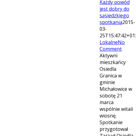
Każdy powód
jest dobry do
sąsiedzkiego
spotkania
2015-
03-
25T15:47:42+01
Lokalne
No
Comment
Aktywni
mieszkańcy
Osiedla
Granica w
gminie
Michałowice w
sobotę 21
marca
wspólnie witali
wiosnę.
Spotkanie
przygotował
Zarząd Osiedla