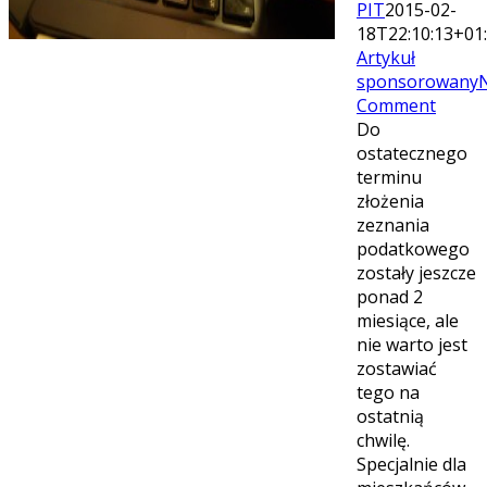
PIT
2015-02-
18T22:10:13+01
Artykuł
sponsorowany
Comment
Do
ostatecznego
terminu
złożenia
zeznania
podatkowego
zostały jeszcze
ponad 2
miesiące, ale
nie warto jest
zostawiać
tego na
ostatnią
chwilę.
Specjalnie dla