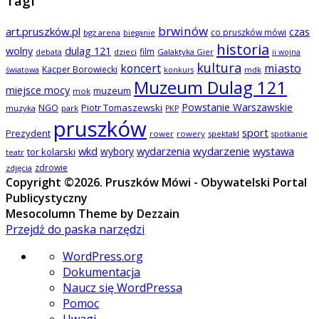
Tagi
brwinów
art.pruszków.pl
czas
co pruszków mówi
bgż arena
bieganie
historia
wolny
dulag 121
film
dzieci
Galaktyka Gier
debata
ii wojna
kultura
koncert
miasto
Kacper Borowiecki
mdk
światowa
konkurs
Muzeum Dulag 121
miejsce mocy
muzeum
mok
Powstanie Warszawskie
NGO
Piotr Tomaszewski
muzyka
park
PKP
pruszków
sport
Prezydent
rower
rowery
spektakl
spotkanie
wkd
wydarzenia
wydarzenie
wystawa
wybory
tor kolarski
teatr
zdrowie
zdjęcia
Copyright ©2026. Pruszków Mówi - Obywatelski Portal
Publicystyczny
Mesocolumn Theme by Dezzain
Przejdź do paska narzędzi
O
WordPress.org
WordPressie
Dokumentacja
Naucz się WordPressa
Pomoc
Uwagi