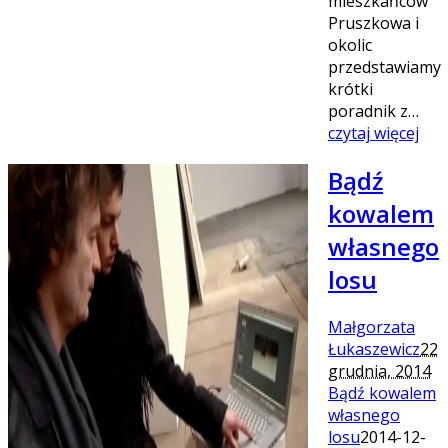
mieszkańców
Pruszkowa i
okolic
przedstawiamy
krótki
poradnik z…
czytaj więcej
Bądź
kowalem
własnego
losu
Małgorzata
Łukaszewicz
22
grudnia, 2014
Bądź kowalem
własnego
losu
2014-12-