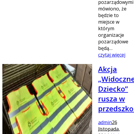
pozarządowymi
mówiono, że
będzie to
miejsce w
którym
organizacje
pozarządowe
będą…
czytaj więcej
Akcja
„Widoczn
Dziecko”
rusza w
przedszko
admin
26
listopada,