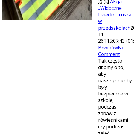
2014
Akcja
„Widoczne
Dziecko” rusza
w
przedszkolach
2
11-
26T15:07:43+01
Brwinów
No
Comment
Tak często
dbamy o to,
aby
nasze pociechy
były
bezpieczne w
szkole,
podczas
zabaw z
rówieśnikami
czy podczas
zajęć