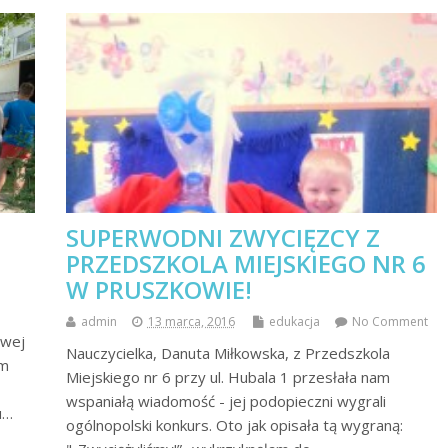
SUPERWODNI ZWYCIĘZCY Z
PRZEDSZKOLA MIEJSKIEGO NR 6
W PRUSZKOWIE!
admin
13 marca, 2016
edukacja
No Comment
owej
Nauczycielka, Danuta Miłkowska, z Przedszkola
ym
Miejskiego nr 6 przy ul. Hubala 1 przesłała nam
wspaniałą wiadomość - jej podopieczni wygrali
u…
ogólnopolski konkurs. Oto jak opisała tą wygraną: