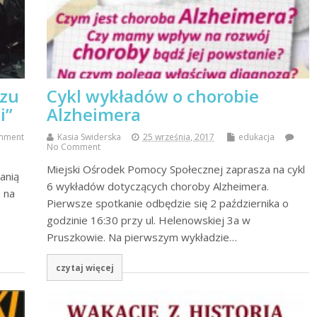
szu
Cykl wykładów o chorobie
i”
Alzheimera
mment
Kasia Swiderska
25 września, 2017
edukacja
No Comment
Miejski Ośrodek Pomocy Społecznej zaprasza na cykl
anią
6 wykładów dotyczących choroby Alzheimera.
 na
Pierwsze spotkanie odbędzie się 2 października o
godzinie 16:30 przy ul. Helenowskiej 3a w
Pruszkowie. Na pierwszym wykładzie…
czytaj więcej