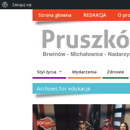
O
Zaloguj się
WordPressie
Strona główna
REDAKCJA
O pro
Styl życia
Wydarzenia
Zdrowie
Archives for edukacja