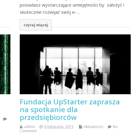
posiadasz wystarczające umiejętności by założyć i
skutecznie rozwijać swój e-…
czytaj więcej
Fundacja UpStarter zaprasza
na spotkanie dla
przedsiębiorców
admin
6 listopada, 2015
Aktualności
No
Comment