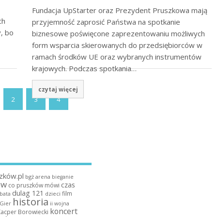
Fundacja UpStarter oraz Prezydent Pruszkowa mają
ch
przyjemność zaprosić Państwa na spotkanie
y, bo
biznesowe poświęcone zaprezentowaniu możliwych
form wsparcia skierowanych do przedsiębiorców w
ramach środków UE oraz wybranych instrumentów
krajowych. Podczas spotkania…
czytaj więcej
2
3
4
zków.pl
bgż arena
bieganie
ów
czas
co pruszków mówi
dulag 121
film
dzieci
bata
historia
 Gier
ii wojna
koncert
Kacper Borowiecki