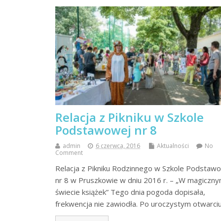
Relacja z Pikniku w Szkole
Podstawowej nr 8
admin
6 czerwca, 2016
Aktualności
No
Comment
Relacja z Pikniku Rodzinnego w Szkole Podstaw
nr 8 w Pruszkowie w dniu 2016 r. – „W magiczn
świecie książek” Tego dnia pogoda dopisała,
frekwencja nie zawiodła. Po uroczystym otwarci