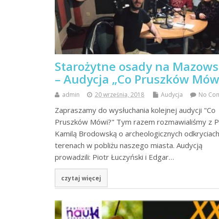
Starożytne osady na Mazow
– Audycja „Co Pruszków Mów
admin
20 września, 2018
Audycja
No Co
Zapraszamy do wysłuchania kolejnej audycji "Co
Pruszków Mówi?" Tym razem rozmawialiśmy z P
Kamilą Brodowską o archeologicznych odkryciach
terenach w pobliżu naszego miasta. Audycją
prowadzili: Piotr Łuczyński i Edgar…
czytaj więcej