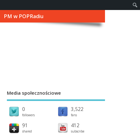
PM w POPRadiu
Media społecznościowe
0
3,522
followers
fans
91
412
shared
subscribe