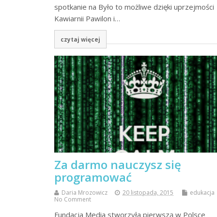
spotkanie na Było to możliwe dzięki uprzejmości
Kawiarnii Pawilon i…
czytaj więcej
Za darmo nauczysz się
programować
Daria Mrozowicz
20 listopada, 2015
edukacja
No Comment
Fundacja Media stworzyła pierwszą w Polsce