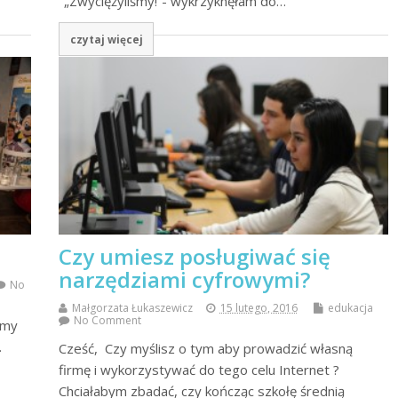
"„Zwyciężyliśmy!”- wykrzyknęłam do…
czytaj więcej
Czy umiesz posługiwać się
narzędziami cyfrowymi?
No
Małgorzata Łukaszewicz
15 lutego, 2016
edukacja
No Comment
śmy
.
Cześć, Czy myślisz o tym aby prowadzić własną
firmę i wykorzystywać do tego celu Internet ?
Chciałabym zbadać, czy kończąc szkołę średnią