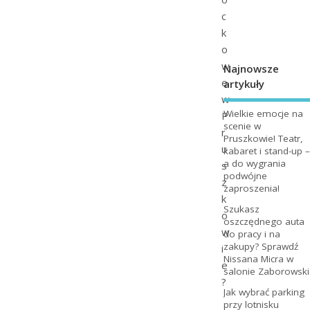
c
k
o
w
Najnowsze
e
artykuły
w
Wielkie emocje na
P
scenie w
r
Pruszkowie! Teatr,
u
kabaret i stand-up –
a do wygrania
s
podwójne
z
zaproszenia!
k
Szukasz
o
oszczędnego auta
w
do pracy i na
zakupy? Sprawdź
i
Nissana Micra w
e
salonie Zaborowski
?
Jak wybrać parking
przy lotnisku