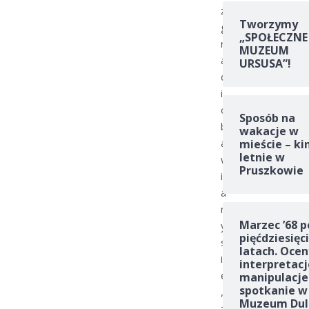
ż
Tworzymy
g
„SPOŁECZNE
r
MUZEUM
a
URSUSA”!
ć
i
o
Sposób na
b
wakacje w
a
mieście – ki
letnie w
w
Pruszkowie
i
a
m
Marzec ’68 p
y
pięćdziesięc
s
latach. Ocen
i
interpretacj
ę
manipulacje
spotkanie w
,
Muzeum Dul
ż