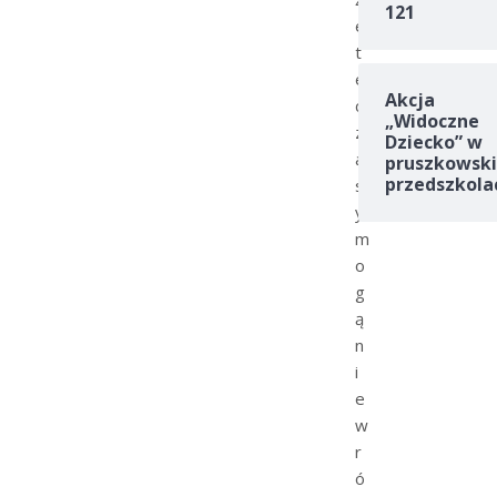
121
e
t
e
Akcja
c
„Widoczne
z
Dziecko” w
a
pruszkowski
przedszkola
s
y
m
o
g
ą
n
i
e
w
r
ó