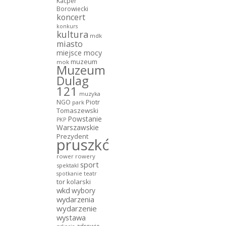
Kacper
Borowiecki
koncert
konkurs
kultura
mdk
miasto
miejsce mocy
muzeum
mok
Muzeum
Dulag
121
muzyka
NGO
Piotr
park
Tomaszewski
Powstanie
PKP
Warszawskie
Prezydent
pruszków
rower
rowery
sport
spektakl
teatr
spotkanie
tor kolarski
wkd
wybory
wydarzenia
wydarzenie
wystawa