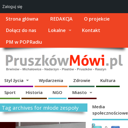
Zaloguj się
Strona główna
REDAKCJA
O projekcie
Dołącz do nas
Lokalne
Kontakt
PM w POPRadiu
Styl życia
Wydarzenia
Zdrowie
Kultura
Sport
Historia
NGO
Miasto
Media
Tag archives for młode zespoły
społecznościowe
R
P
0