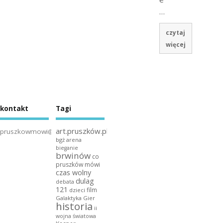
…
czytaj
więcej
kontakt
Tagi
art.pruszków.pl
pruszkowmowi@gmail.com
bgż arena
bieganie
brwinów
co
pruszków mówi
czas wolny
dulag
debata
121
film
dzieci
Galaktyka Gier
historia
ii
wojna światowa