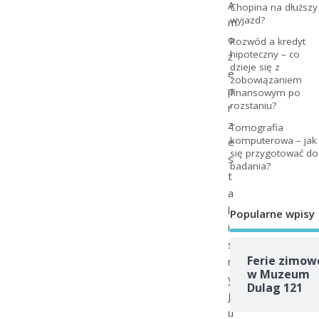
A
Chopina na dłuższy
wyjazd?
m
o
Rozwód a kredyt
hipoteczny – co
ż
dzieje się z
e
zobowiązaniem
p
finansowym po
rozstaniu?
r
z
Tomografia
komputerowa – jak
e
się przygotować do
s
badania?
t
a
l
Popularne wpisy
i
ś
Ferie zimow
m
w Muzeum
y
Dulag 121
j
u