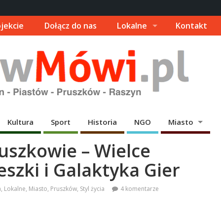
jekcie
Dołącz do nas
Lokalne
Kontakt
Kultura
Sport
Historia
NGO
Miasto
uszkowie – Wielce
szki i Galaktyka Gier
a
,
Lokalne
,
Miasto
,
Pruszków
,
Styl życia
4 komentarze