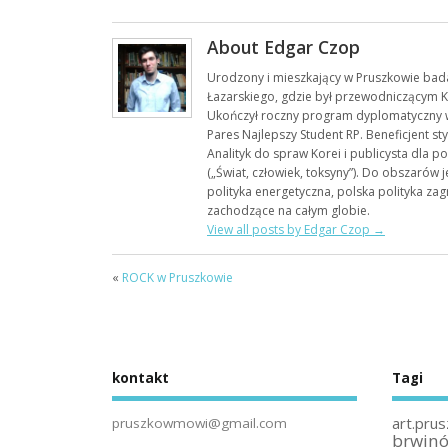
About Edgar Czop
Urodzony i mieszkający w Pruszkowie bad
Łazarskiego, gdzie był przewodniczącym K
Ukończył roczny program dyplomatyczny w
Pares Najlepszy Student RP. Beneficjent s
Analityk do spraw Korei i publicysta dla p
(„Świat, człowiek, toksyny”). Do obszarów
polityka energetyczna, polska polityka zag
zachodzące na całym globie.
View all posts by Edgar Czop
→
«
ROCK w Pruszkowie
kontakt
Tagi
art.prus
pruszkowmowi@gmail.com
brwin