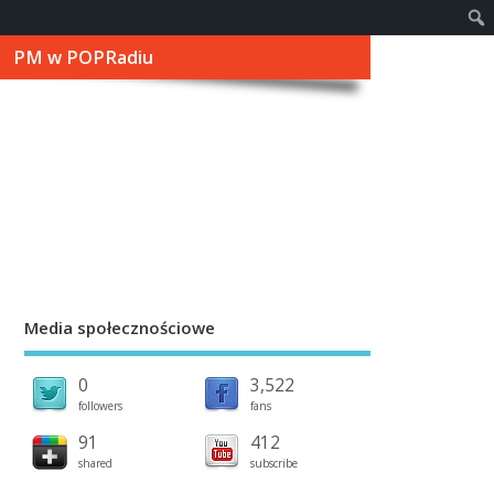
PM w POPRadiu
Media społecznościowe
0
3,522
followers
fans
91
412
shared
subscribe