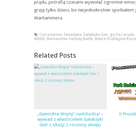
prądu, potrafią czasami wywołać ogromne emocje.
grają tylko dzieci, bo niejednokrotnie spotkałem
Warhammera.
Carcassonne
,
fantastyka
,
Galaktyka Gier
,
gry bez prądu
,
40000
,
Warhammer Fantasy Battle
,
Wielce Podstępne Rzezi
Related Posts
„Gwiezdne Wojny” nadchodzą! –
II Prusz
wywiad z właścicielem Galaktyki
Gier z okazji 2 rocznicy sklepu