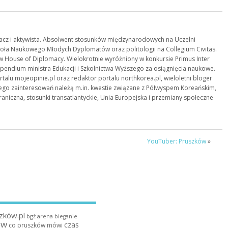
acz i aktywista. Absolwent stosunków międzynarodowych na Uczelni
oła Naukowego Młodych Dyplomatów oraz politologii na Collegium Civitas.
 House of Diplomacy. Wielokrotnie wyróżniony w konkursie Primus Inter
typendium ministra Edukacji i Szkolnictwa Wyższego za osiągnięcia naukowe.
ortalu mojeopinie.pl oraz redaktor portalu northkorea.pl, wieloletni bloger
 jego zainteresowań należą m.in. kwestie związane z Półwyspem Koreańskim,
raniczna, stosunki transatlantyckie, Unia Europejska i przemiany społeczne
YouTuber: Pruszków
»
zków.pl
bgż arena
bieganie
ów
czas
co pruszków mówi