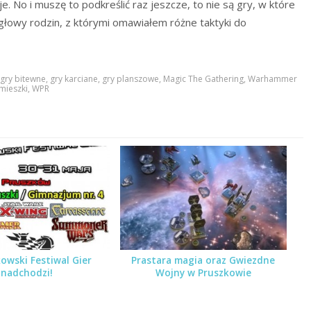
 No i muszę to podkreślić raz jeszcze, to nie są gry, w które
 głowy rodzin, z którymi omawiałem różne taktyki do
gry bitewne
,
gry karciane
,
gry planszowe
,
Magic The Gathering
,
Warhammer
mieszki
,
WPR
kowski Festiwal Gier
Prastara magia oraz Gwiezdne
nadchodzi!
Wojny w Pruszkowie