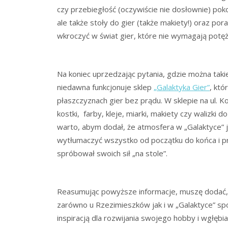
czy przebiegłość (oczywiście nie dosłownie) pokon
ale także stoły do gier (także makiety!) oraz po
wkroczyć w świat gier, które nie wymagają potę
Na koniec uprzedzając pytania, gdzie można takie 
niedawna funkcjonuje sklep
„Galaktyka Gier”
, któ
płaszczyznach gier bez prądu. W sklepie na ul. K
kostki, farby, kleje, miarki, makiety czy walizki d
warto, abym dodał, że atmosfera w „Galaktyce” j
wytłumaczyć wszystko od początku do końca i p
spróbował swoich sił „na stole”.
Reasumując powyższe informacje, muszę dodać, 
zarówno u Rzezimieszków jak i w „Galaktyce” spo
inspiracją dla rozwijania swojego hobby i wgłębia