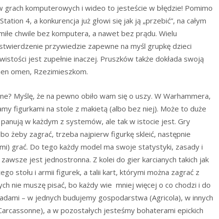
 w grach komputerowych i wideo to jesteście w błędzie! Pomimo
ation 4, a konkurencja już głowi się jak ją „przebić”, na całym
miłe chwile bez komputera, a nawet bez prądu. Wielu
twierdzenie przywiedzie zapewne na myśl grupkę dzieci
ywistości jest zupełnie inaczej. Pruszków także dokłada swoją
omen omen, Rzezimieszkom.
ne? Myślę, że na pewno obiło wam się o uszy. W Warhammera,
my figurkami na stole z makietą (albo bez niej). Może to duże
panują w każdym z systemów, ale tak w istocie jest. Gry
bo żeby zagrać, trzeba najpierw figurkę skleić, następnie
mi) grać. Do tego każdy model ma swoje statystyki, zasady i
 zawsze jest jednostronna. Z kolei do gier karcianych takich jak
o stołu i armii figurek, a talii kart, którymi można zagrać z
h nie muszę pisać, bo każdy wie mniej więcej o co chodzi i do
asadami – w jednych budujemy gospodarstwa (Agricola), w innych
(Carcassonne), a w pozostałych jesteśmy bohaterami epickich