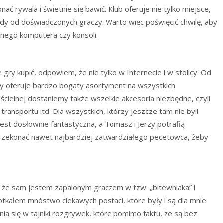
ać rywala i świetnie się bawić. Klub oferuje nie tylko miejsce,
rady od doświadczonych graczy. Warto więc poświęcić chwilę, aby
żnego komputera czy konsoli.
gry kupić, odpowiem, że nie tylko w Internecie i w stolicy. Od
ry oferuje bardzo bogaty asortyment na wszystkich
ościelnej dostaniemy także wszelkie akcesoria niezbędne, czyli
o transportu itd. Dla wszystkich, którzy jeszcze tam nie byli
est dosłownie fantastyczna, a Tomasz i Jerzy potrafią
rzekonać nawet najbardziej zatwardziałego pecetowca, żeby
że sam jestem zapalonym graczem w tzw. „bitewniaka” i
tkałem mnóstwo ciekawych postaci, które były i są dla mnie
nia się w tajniki rozgrywek, które pomimo faktu, że są bez