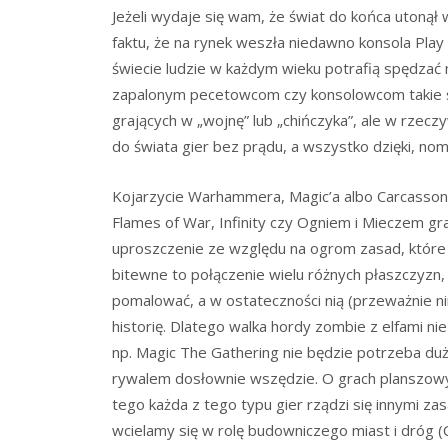
Jeżeli wydaje się wam, że świat do końca utonął
faktu, że na rynek weszła niedawno konsola Play St
świecie ludzie w każdym wieku potrafią spędzać 
zapalonym pecetowcom czy konsolowcom takie s
grających w „wojnę” lub „chińczyka”, ale w rzecz
do świata gier bez prądu, a wszystko dzięki, n
Kojarzycie Warhammera, Magic’a albo Carcasson
Flames of War, Infinity czy Ogniem i Mieczem gra
uproszczenie ze względu na ogrom zasad, które 
bitewne to połączenie wielu różnych płaszczyzn, 
pomalować, a w ostateczności nią (przeważnie ni
historię. Dlatego walka hordy zombie z elfami nie
np. Magic The Gathering nie będzie potrzeba dużeg
rywalem dosłownie wszędzie. O grach planszowyc
tego każda z tego typu gier rządzi się innymi z
wcielamy się w rolę budowniczego miast i dróg 