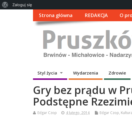
O
Zaloguj się
WordPressie
Strona główna
REDAKCJA
O pro
Styl życia
Wydarzenia
Zdrowie
Gry bez prądu w Pr
Podstępne Rzezimie
Edgar Czop
4 lutego, 2014
Edgar Czop
,
Kultur