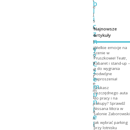
b
e
l
j
i
s
c
k
Najnowsze
z
a
artykuły
n
t
y
Wielkie emocje na
o
scenie w
?
s
Pruszkowie! Teatr,
C
y
kabaret i stand-up –
a do wygrania
z
s
podwójne
t
e
zaproszenia!
e
m
Szukasz
m
u
oszczędnego auta
t
do pracy i na
n
zakupy? Sprawdź
r
i
Nissana Micra w
a
salonie Zaborowski
e
n
!
Jak wybrać parking
s
przy lotnisku