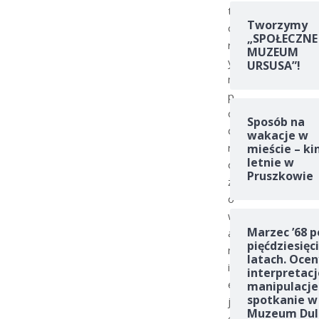
t
Tworzymy
ó
„SPOŁECZNE
r
MUZEUM
y
URSUSA”!
m
p
o
Sposób na
d
wakacje w
r
mieście – ki
letnie w
ó
Pruszkowie
ż
o
w
Marzec ’68 p
a
pięćdziesięc
n
latach. Ocen
i
interpretacj
e
manipulacje
spotkanie w
j
Muzeum Dul
e