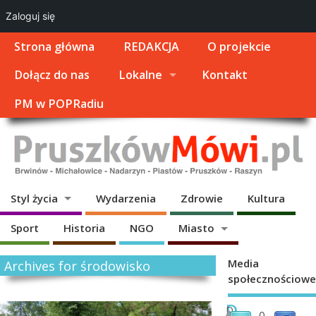
Zaloguj się
Strona główna
REDAKCJA
O projekcie
Dołącz do nas
Lokalne
Kontakt
PM w POPRadiu
Styl życia
Wydarzenia
Zdrowie
Kultura
Sport
Historia
NGO
Miasto
Media
Archives for środowisko
społecznościowe
D
D
0