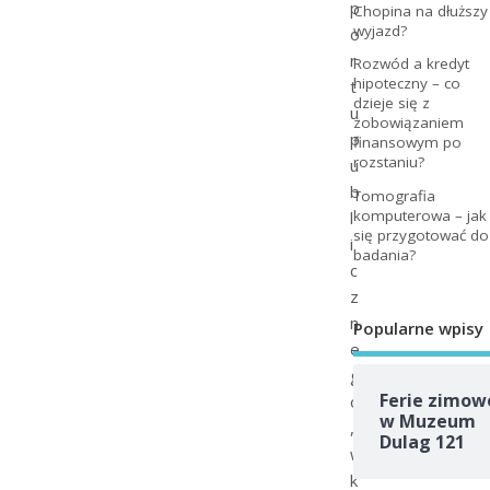
p
Chopina na dłuższy
wyjazd?
o
r
Rozwód a kredyt
hipoteczny – co
t
dzieje się z
u
zobowiązaniem
p
finansowym po
rozstaniu?
u
b
Tomografia
komputerowa – jak
l
się przygotować do
i
badania?
c
z
n
Popularne wpisy
e
g
Ferie zimow
o
w Muzeum
,
Dulag 121
w
k