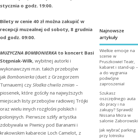
stycznia o godz. 19:00.
Bilety w cenie 40 zł można zakupić w
recepcji muzealnej od soboty, 8 grudnia
Najnowsze
artykuły
od godz. 09:00.
Wielkie emocje na
MUZYCZNA BOMBONIERKA
to koncert Basi
scenie w
Stępniak-Wilk
, wybitnej autorki i
Pruszkowie! Teatr,
kabaret i stand-up –
wykonawczyni m.in. takich przebojów
a do wygrania
jak
Bombonierka
(duet z Grzegorzem
podwójne
zaproszenia!
Turnauem) czy
Słodka chwila zmian
–
piosenek, które gościły na najwyższych
Szukasz
oszczędnego auta
miejscach listy przebojów radiowej Trójki
do pracy i na
oraz wielu innych rozgłośni polskich i
zakupy? Sprawdź
Nissana Micra w
polonijnych. Pierwsze szlify artystka
salonie Zaborowski
zdobywała w Piwnicy pod Baranami i
Jak wybrać parking
krakowskim kabarecie Loch Camelot, z
przy lotnisku