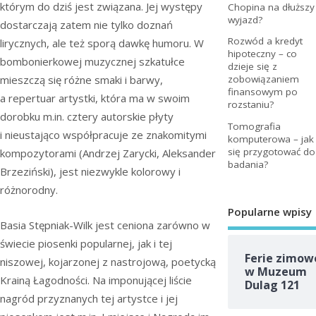
którym do dziś jest związana. Jej występy
Chopina na dłuższy
wyjazd?
dostarczają zatem nie tylko doznań
Rozwód a kredyt
lirycznych, ale też sporą dawkę humoru. W
hipoteczny – co
bombonierkowej muzycznej szkatułce
dzieje się z
mieszczą się różne smaki i barwy,
zobowiązaniem
finansowym po
a repertuar artystki, która ma w swoim
rozstaniu?
dorobku m.in. cztery autorskie płyty
Tomografia
i nieustająco współpracuje ze znakomitymi
komputerowa – jak
się przygotować do
kompozytorami (Andrzej Zarycki, Aleksander
badania?
Brzeziński), jest niezwykle kolorowy i
różnorodny.
Popularne wpisy
Basia Stępniak-Wilk jest ceniona zarówno w
świecie piosenki popularnej, jak i tej
Ferie zimow
niszowej, kojarzonej z nastrojową, poetycką
w Muzeum
Krainą Łagodności. Na imponującej liście
Dulag 121
nagród przyznanych tej artystce i jej