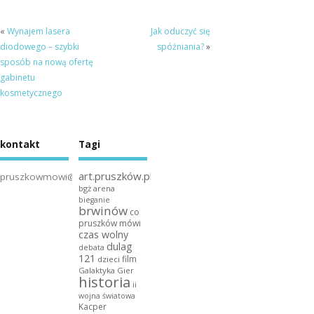
«
Wynajem lasera
Jak oduczyć się
diodowego – szybki
spóźniania?
»
sposób na nową ofertę
gabinetu
kosmetycznego
kontakt
Tagi
art.pruszków.pl
pruszkowmowi@gmail.com
bgż arena
bieganie
brwinów
co
pruszków mówi
czas wolny
dulag
debata
121
film
dzieci
Galaktyka Gier
historia
ii
wojna światowa
Kacper