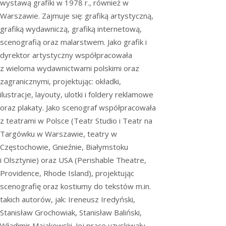
wystawą grafiki w 1978 r., również w
Warszawie. Zajmuje się: grafiką artystyczną,
grafiką wydawniczą, grafiką internetową,
scenografią oraz malarstwem. Jako grafik i
dyrektor artystyczny współpracowała
z wieloma wydawnictwami polskimi oraz
zagranicznymi, projektując: okładki,
ilustracje, layouty, ulotki i foldery reklamowe
oraz plakaty. Jako scenograf współpracowała
z teatrami w Polsce (Teatr Studio i Teatr na
Targówku w Warszawie, teatry w
Częstochowie, Gnieźnie, Białymstoku
i Olsztynie) oraz USA (Perishable Theatre,
Providence, Rhode Island), projektując
scenografię oraz kostiumy do tekstów m.in.
takich autorów, jak: Ireneusz Iredyński,
Stanisław Grochowiak, Stanisław Baliński,
Władimir Majakowski. Jej prace uzyskiwały