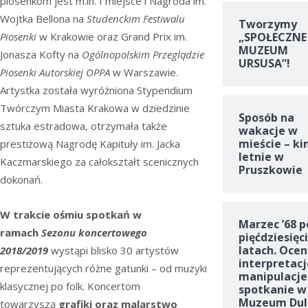
piosenkom jest m.in. I miejsce i Nagroda im.
Wojtka Bellona na
Studenckim Festiwalu
Tworzymy
„SPOŁECZNE
Piosenki
w Krakowie oraz Grand Prix im.
MUZEUM
Jonasza Kofty na
Ogólnopolskim Przeglądzie
URSUSA”!
Piosenki Autorskiej OPPA
w Warszawie.
Artystka została wyróżniona Stypendium
Twórczym Miasta Krakowa w dziedzinie
Sposób na
sztuka estradowa, otrzymała także
wakacje w
mieście – ki
prestiżową Nagrodę Kapituły im. Jacka
letnie w
Kaczmarskiego za całokształt scenicznych
Pruszkowie
dokonań.
W trakcie ośmiu spotkań w
Marzec ’68 p
ramach
Sezonu koncertowego
pięćdziesięc
latach. Ocen
2018/2019
wystąpi blisko 30 artystów
interpretacj
reprezentujących różne gatunki – od muzyki
manipulacje
klasycznej po folk. Koncertom
spotkanie w
Muzeum Dul
towarzyszą
grafiki oraz malarstwo