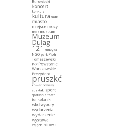
Borowiecki
koncert
konkurs
kultura
mdk
miasto
miejsce mocy
muzeum
mok
Muzeum
Dulag
121
muzyka
NGO
Piotr
park
Tomaszewski
Powstanie
PKP
Warszawskie
Prezydent
pruszków
rower
rowery
sport
spektakl
teatr
spotkanie
tor kolarski
wkd
wybory
wydarzenia
wydarzenie
wystawa
zdrowie
zdjęcia