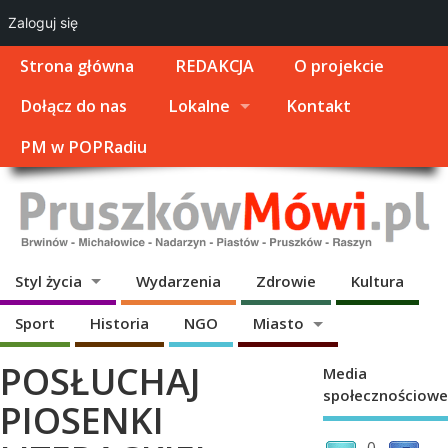
Zaloguj się
Strona główna
REDAKCJA
O projekcie
Dołącz do nas
Lokalne
Kontakt
PM w POPRadiu
Styl życia
Wydarzenia
Zdrowie
Kultura
Sport
Historia
NGO
Miasto
POSŁUCHAJ
Media
społecznościowe
PIOSENKI
0