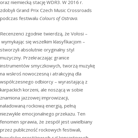
oraz niemiecką stację WDR3. W 2016 r.
zdobyli Grand Prix Czech Music Crossroads
podczas festiwalu
Colours of Ostrava
.
Recenzenci zgodnie twierdzą, że Vołosi –
wymykając się wszelkim klasyfikacjom –
stworzyli absolutnie oryginalny styl
muzyczny. Przekraczając granice
instrumentów smyczkowych, tworzą muzykę
na wskroś nowoczesną i atrakcyjną dla
współczesnego odbiorcy – wyrastającą z
karpackich korzeni, ale noszącą w sobie
znamiona jazzowej improwizacji,
naładowaną rockową energią, pełną
niezwykle emocjonalnego przekazu. Ten
fenomen sprawia, że zespół jest uwielbiany
przez publiczność rockowych festiwali,
bywalców prestiżowych sal koncertowych,