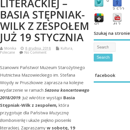
LITERACKIEJ –
3,522
BASIA STĘPNIAK-
followers
fans
WILK Z ZESPOŁEM
91
412
shared
subscribe
Szukaj na stronie
JUŻ 19 STYCZNIA
Monika
8 grudnia, 2018
Kultura
,
Polecane
No Comment
Szanowni Państwo! Muzeum Starożytnego
Hutnictwa Mazowieckiego im. Stefana
facebook
Woydy w Pruszkowie zaprasza na kolejne
wydarzenie w ramach
Sezonu koncertowego
2018/2019
. Już wkrótce wystąpi
Basia
Stępniak-Wilk z zespołem
,
która
przygotuje dla Państwa
Muzyczną
Bombonierkę
i ukaże piękno piosenki
literackiej. Zapraszamy
w sobotę, 19