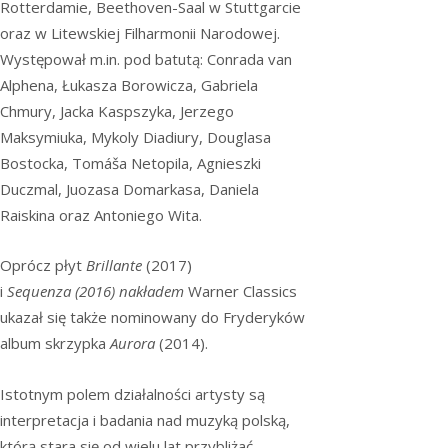
Rotterdamie, Beethoven-Saal w Stuttgarcie
oraz w Litewskiej Filharmonii Narodowej.
Występował m.in. pod batutą: Conrada van
Alphena, Łukasza Borowicza, Gabriela
Chmury, Jacka Kaspszyka, Jerzego
Maksymiuka, Mykoly Diadiury, Douglasa
Bostocka, Tomáša Netopila, Agnieszki
Duczmal, Juozasa Domarkasa, Daniela
Raiskina oraz Antoniego Wita.
Oprócz płyt
Brillante
(2017)
i
Sequenza
(2016)
nakładem
Warner Classics
ukazał się także nominowany do Fryderyków
album skrzypka
Aurora
(2014).
Istotnym polem działalności artysty są
interpretacja i badania nad muzyką polską,
którą stara się od wielu lat przybliżać