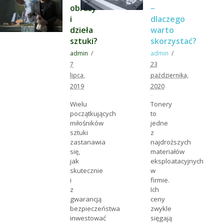
obrazy
–
i
dlaczego
dzieła
warto
sztuki?
skorzystać?
admin
admin
7
23
lipca,
października,
2019
2020
Wielu
Tonery
początkujących
to
miłośników
jedne
sztuki
z
zastanawia
najdroższych
się,
materiałów
jak
eksploatacyjnych
skutecznie
w
i
firmie.
z
Ich
gwarancją
ceny
bezpieczeństwa
zwykle
inwestować
sięgają