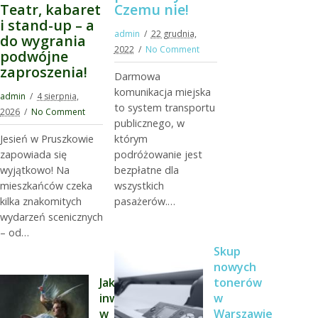
Teatr, kabaret
Czemu nie!
i stand-up – a
admin
22 grudnia,
do wygrania
2022
No Comment
podwójne
zaproszenia!
Darmowa
komunikacja miejska
admin
4 sierpnia,
to system transportu
2026
No Comment
publicznego, w
Jesień w Pruszkowie
którym
zapowiada się
podróżowanie jest
wyjątkowo! Na
bezpłatne dla
mieszkańców czeka
wszystkich
kilka znakomitych
pasażerów.…
wydarzeń scenicznych
– od…
Skup
nowych
Jak
tonerów
inwestować
w
w
Warszawie