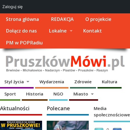
Zaloguj się
Strona główna
REDAKCJA
O projekcie
Dołącz do nas
Lokalne
Kontakt
PM w POPRadiu
Styl życia
Wydarzenia
Zdrowie
Kultura
Sport
Historia
NGO
Miasto
Aktualności
Polecane
Media
społecznościowe
0