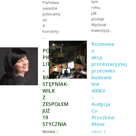
tym
Państwa
roku,
uwadze
jak
polecamy
podaje
aż
Wydział
4
Inwestycji…
koncerty:
…
Rozmowa
POSŁUCHAJ
o
PIOSENKI
akcji
LITERACKIEJ
protestacyjnej
–
przeciwko
BASIA
budowie
STĘPNIAK-
linii
WILK
400kV
Z
–
ZESPOŁEM
Audycja
JUŻ
Co
19
Pruszków
STYCZNIA
Mówi
Monika
admin