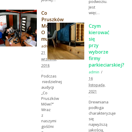
podwoziu.
Jest
Co
więc…
Pruszków
Mówi?
Czym
O
kierować
muzeach..
się
przy
admin
wyborze
21
firmy
września,
parkieciarskiej?
2018
admin
Podczas
16
niedzielnej
listopada,
audycji
2021
„Co
Pruszków
Drewniana
Mówi?”
podłoga
Wraz
charakteryzuje
z
się
naszymi
najwyższą
gośćmi
jakością,