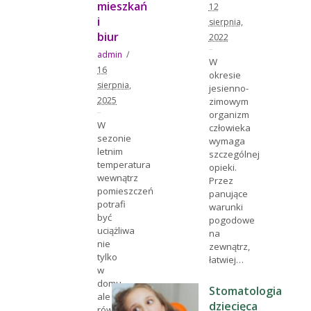
mieszkań
12
i
sierpnia,
biur
2022
admin
W
16
okresie
sierpnia,
jesienno-
2025
zimowym
organizm
W
człowieka
sezonie
wymaga
letnim
szczególnej
temperatura
opieki.
wewnątrz
Przez
pomieszczeń
panujące
potrafi
warunki
być
pogodowe
uciążliwa
na
nie
zewnątrz,
tylko
łatwiej…
w
domu,
Stomatologia
ale
dziecięca
również…