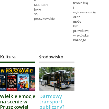
o
trwałością
Muzeach.
i
Jakie
wytrzymałością
są
oraz
pruszkowskie…
może
być
prawdziwą
wizytówką
każdego…
Kultura
środowisko
Wielkie emocje
Darmowy
na scenie w
transport
Pruszkowie!
publiczny?