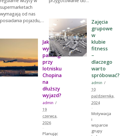
regularne wizyty w
przygotowanie do…
supermarketach
wymagają od nas
posiadania pojazdu,…
Zajęcia
grupowe
w
Jak
klubie
wybrać
fitness
parking
–
przy
dlaczego
lotnisku
warto
Chopina
spróbować?
na
admin
dłuższy
10
wyjazd?
października,
admin
2024
19
Motywacja
czerwca,
i
2026
wsparcie
grupy
Planując