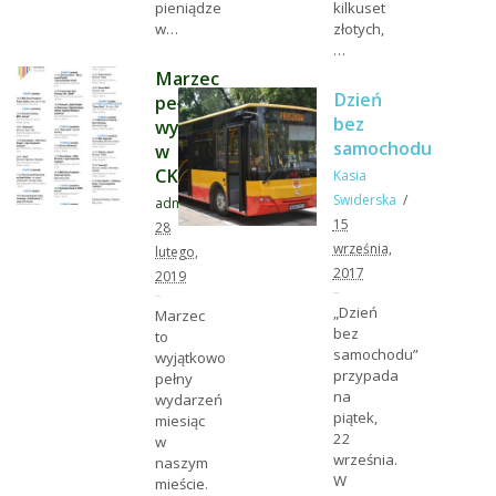
pieniądze
kilkuset
w…
złotych,
…
Marzec
Dzień
pełen
bez
wydarzeń
samochodu
w
CKiS
Kasia
Swiderska
admin
15
28
września,
lutego,
2017
2019
„Dzień
Marzec
bez
to
samochodu”
wyjątkowo
przypada
pełny
na
wydarzeń
piątek,
miesiąc
22
w
września.
naszym
W
mieście.