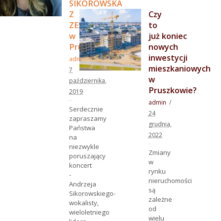
SIKOROWSKA
Z
Czy
ZESPOŁEM
to
w
już koniec
Pruszkowie!
nowych
inwestycji
admin
mieszkaniowych
7
w
października,
Pruszkowie?
2019
admin
Serdecznie
24
zapraszamy
grudnia,
Państwa
2022
na
niezwykle
Zmiany
poruszający
w
koncert
rynku
-
nieruchomości
Andrzeja
są
Sikorowskiego-
zależne
wokalisty,
od
wieloletniego
wielu