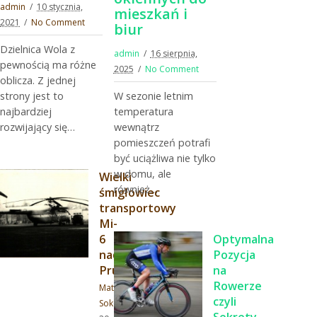
admin
10 stycznia,
mieszkań i
2021
No Comment
biur
Dzielnica Wola z
admin
16 sierpnia,
pewnością ma różne
2025
No Comment
oblicza. Z jednej
strony jest to
W sezonie letnim
najbardziej
temperatura
rozwijający się…
wewnątrz
pomieszczeń potrafi
być uciążliwa nie tylko
w domu, ale
Wielki
również…
śmigłowiec
transportowy
Mi-
6
Optymalna
nad
Pozycja
Pruszkowem
na
Rowerze
Mateusz
czyli
Sokołowski
Sekrety