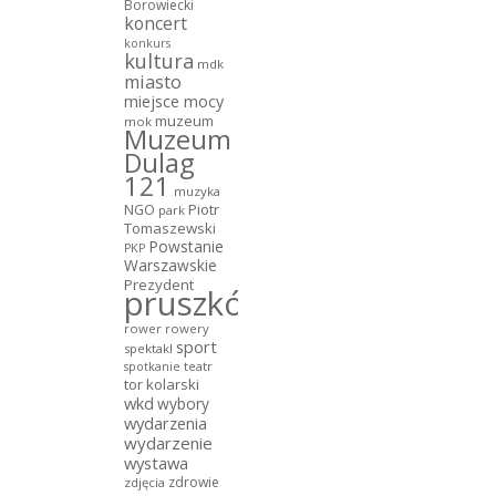
Borowiecki
koncert
konkurs
kultura
mdk
miasto
miejsce mocy
muzeum
mok
Muzeum
Dulag
121
muzyka
NGO
Piotr
park
Tomaszewski
Powstanie
PKP
Warszawskie
Prezydent
pruszków
rower
rowery
sport
spektakl
teatr
spotkanie
tor kolarski
wkd
wybory
wydarzenia
wydarzenie
wystawa
zdrowie
zdjęcia