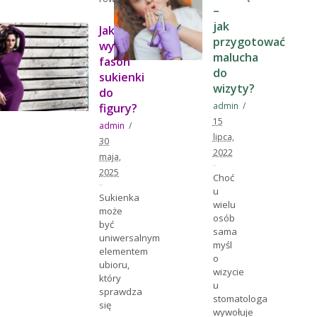
–
jak
Jak
przygotować
wybrać
malucha
fason
do
sukienki
wizyty?
do
admin
figury?
15
admin
lipca,
30
2022
maja,
2025
Choć
u
Sukienka
wielu
może
osób
być
sama
uniwersalnym
myśl
elementem
o
ubioru,
wizycie
który
u
sprawdza
stomatologa
się
wywołuje