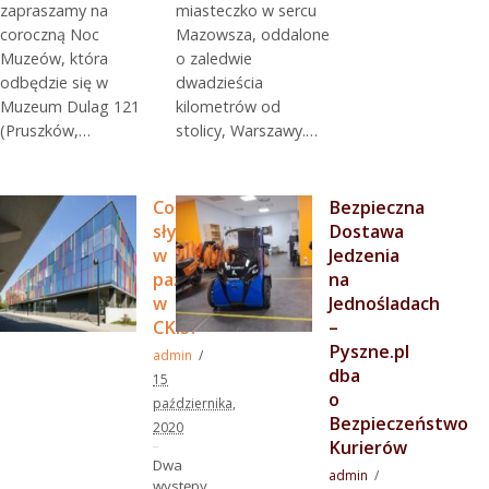
zapraszamy na
miasteczko w sercu
coroczną Noc
Mazowsza, oddalone
Muzeów, która
o zaledwie
odbędzie się w
dwadzieścia
Muzeum Dulag 121
kilometrów od
(Pruszków,…
stolicy, Warszawy.…
Co
Bezpieczna
słychać
Dostawa
w
Jedzenia
październiku
na
w
Jednośladach
CKiS?
–
Pyszne.pl
admin
dba
15
o
października,
Bezpieczeństwo
2020
Kurierów
Dwa
admin
występy