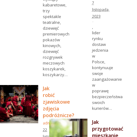
7
kabaretowe,
listopada,
trzy
2023
spektakle
teatralne,
,
dziewięć
lider
premierowych
rynku
pokazów
dostaw
kinowych,
jedzenia
dziewięć
w
rozgrywek
Polsce,
meczowych
kontynuuje
koszykarek,
swoje
koszykarzy…
zaangażowanie
w
Jak
poprawę
robić
bezpieczeństwa
zjawiskowe
swoich
zdjęcia
kurierów…
podróżnicze?
Jak
admin
przygotować
22
mieszkanie
listopada,