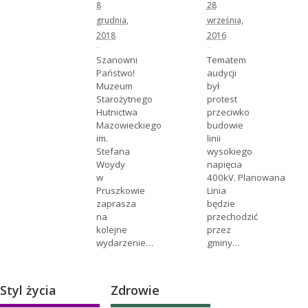
8
28
grudnia,
września,
2018
2016
Szanowni
Tematem
Państwo!
audycji
Muzeum
był
Starożytnego
protest
Hutnictwa
przeciwko
Mazowieckiego
budowie
im.
linii
Stefana
wysokiego
Woydy
napięcia
w
400kV. Planowana
Pruszkowie
Linia
zaprasza
będzie
na
przechodzić
kolejne
przez
wydarzenie…
gminy…
Styl życia
Zdrowie