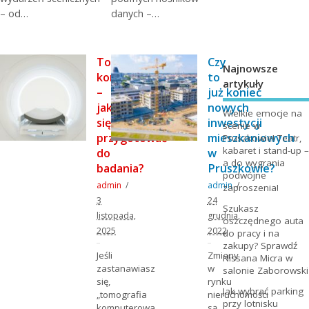
– od…
danych –…
Tomografia
Czy
Najnowsze
komputerowa
to
artykuły
–
już koniec
jak
nowych
Wielkie emocje na
się
inwestycji
scenie w
przygotować
mieszkaniowych
Pruszkowie! Teatr,
kabaret i stand-up –
do
w
a do wygrania
badania?
Pruszkowie?
podwójne
admin
admin
zaproszenia!
3
24
Szukasz
listopada,
grudnia,
oszczędnego auta
2025
2022
do pracy i na
zakupy? Sprawdź
Jeśli
Zmiany
Nissana Micra w
zastanawiasz
w
salonie Zaborowski
się,
rynku
Jak wybrać parking
„tomografia
nieruchomości
przy lotnisku
komputerowa
są