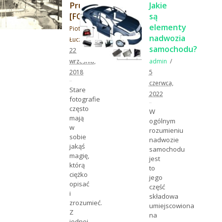
Pruszkowa
Jakie
[FOTO]
są
elementy
Piotr
nadwozia
Łuczyński
samochodu?
22
września,
admin
2018
5
czerwca,
Stare
2022
fotografie
często
W
mają
ogólnym
w
rozumieniu
sobie
nadwozie
jakąś
samochodu
magię,
jest
którą
to
ciężko
jego
opisać
część
i
składowa
zrozumieć.
umiejscowiona
Z
na
jednej…