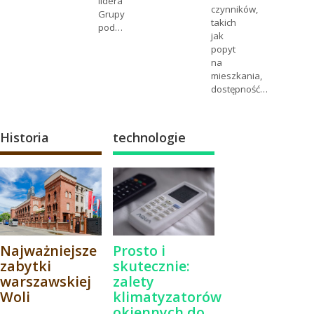
lidera
czynników,
Grupy
takich
pod…
jak
popyt
na
mieszkania,
dostępność…
Historia
technologie
Najważniejsze
Prosto i
zabytki
skutecznie:
warszawskiej
zalety
Woli
klimatyzatorów
okiennych do