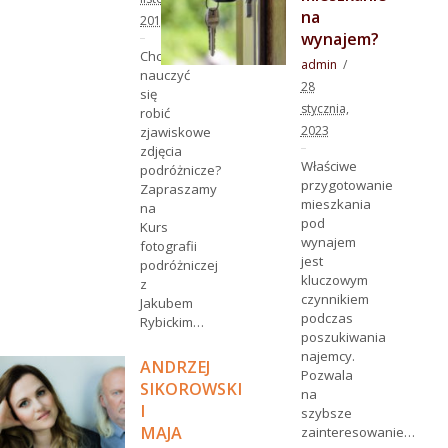
na
2019
wynajem?
Chcesz
admin
nauczyć
28
się
stycznia,
robić
2023
zjawiskowe
zdjęcia
Właściwe
podróżnicze?
przygotowanie
Zapraszamy
mieszkania
na
pod
Kurs
wynajem
fotografii
jest
podróżniczej
kluczowym
z
czynnikiem
Jakubem
podczas
Rybickim…
poszukiwania
najemcy.
ANDRZEJ
Pozwala
SIKOROWSKI
na
I
szybsze
MAJA
zainteresowanie…