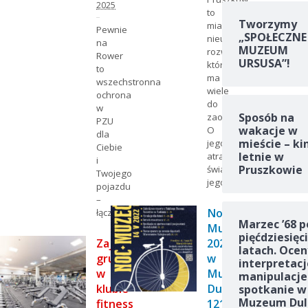
2025
to
Tworzymy
miasto
Pewnie
„SPOŁECZNE
nieustannego
na
MUZEUM
rozwoju,
Rower
URSUSA”!
które
to
ma
wszechstronna
wiele
ochrona
do
w
Sposób na
zaoferowania.
PZU
wakacje w
O
dla
mieście – ki
jego
Ciebie
letnie w
atrakcyjności
i
Pruszkowie
świadczy
Twojego
jego…
pojazdu
–
Noc
łączy…
Marzec ’68 p
Muzeów
pięćdziesięc
Zajęcia
2022
latach. Ocen
grupowe
w
interpretacj
w
Muzeum
manipulacje
klubie
Dulag
spotkanie w
Muzeum Dul
fitness
121