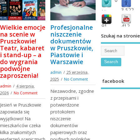
3,522
followers
fans
91
412
Wielkie emocje
Profesjonalne
shared
subscribe
na scenie w
niszczenie
Szukaj na stronie
Pruszkowie!
dokumentów
Teatr, kabaret
w Pruszkowie,
i stand-up – a
Piastowie i
do wygrania
Warszawie
podwójne
admin
25 września,
zaproszenia!
2025
No Comment
facebook
admin
4 sierpnia,
Niezawodne, zgodne
2026
No Comment
z przepisami i
Jesień w Pruszkowie
potwierdzone
zapowiada się
protokołem
wyjątkowo! Na
niszczenie
mieszkańców czeka
dokumentów
kilka znakomitych
papierowych oraz
wydarzeń scenicznych
poufnych nośników