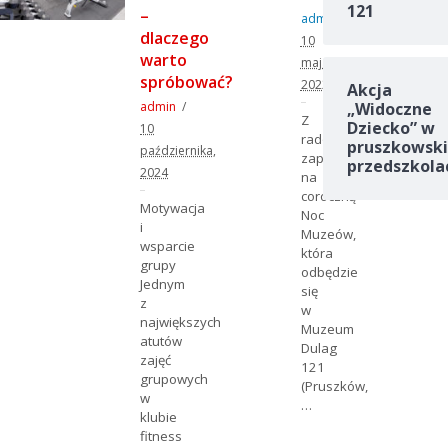
121
–
admin
dlaczego
10
warto
maja,
spróbować?
2022
Akcja
„Widoczne
admin
Z
Dziecko” w
10
radością
pruszkowski
października,
zapraszamy
przedszkola
2024
na
coroczną
Motywacja
Noc
i
Muzeów,
wsparcie
która
grupy
odbędzie
Jednym
się
z
w
największych
Muzeum
atutów
Dulag
zajęć
121
grupowych
(Pruszków,
w
…
klubie
fitness