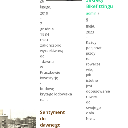
20
Bikefittingu
lutego,
2019
admin
9
7
maja,
grudnia
2023
1984
roku
Każdy
zakończono
pasjonat
wyczekiwaną
jazdy
od
na
dawna
rowerze
w
wie,
Pruszkowie
jak
inwestycję
istotne
-
jest
budowę
dopasowanie
krytego lodowiska
roweru
na…
do
swojego
Sentyment
ciała.
do
Nie…
dawnego