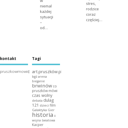
w
stres,
niemal
rodzice
każdej
coraz
sytuacji
częściej…
–
od…
kontakt
Tagi
art.pruszków.pl
pruszkowmowi@gmail.com
bgż arena
bieganie
brwinów
co
pruszków mówi
czas wolny
dulag
debata
121
film
dzieci
Galaktyka Gier
historia
ii
wojna światowa
Kacper