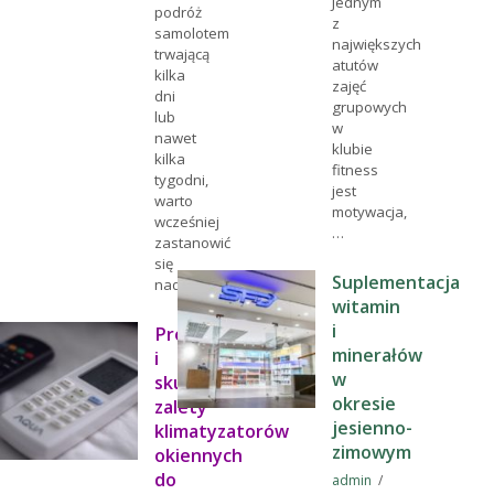
Jednym
podróż
z
samolotem
największych
trwającą
atutów
kilka
zajęć
dni
grupowych
lub
w
nawet
klubie
kilka
fitness
tygodni,
jest
warto
motywacja,
wcześniej
…
zastanowić
się
Suplementacja
nad…
witamin
i
Prosto
minerałów
i
w
skutecznie:
okresie
zalety
jesienno-
klimatyzatorów
zimowym
okiennych
do
admin