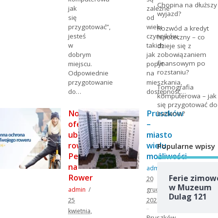
Chopina na dłuższy
jak
zależne
wyjazd?
się
od
przygotować”,
wielu
Rozwód a kredyt
jesteś
czynników,
hipoteczny – co
w
takich
dzieje się z
dobrym
jak
zobowiązaniem
finansowym po
miejscu.
popyt
rozstaniu?
Odpowiednie
na
przygotowanie
mieszkania,
Tomografia
do…
dostępność…
komputerowa – jak
się przygotować do
Nowa
Pruszków
badania?
oferta
–
ubezpieczenia
miasto
rowerzystów:
wielu
Popularne wpisy
Pewnie
możliwości
na
admin
Rower
Ferie zimow
20
w Muzeum
admin
grudnia,
Dulag 121
25
2022
kwietnia,
Pruszków