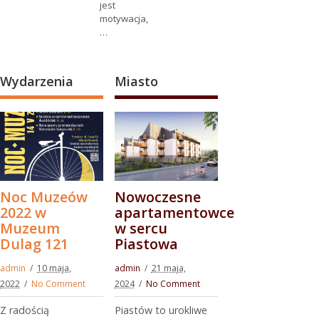
jest
motywacja,
…
Wydarzenia
Miasto
Noc Muzeów
Nowoczesne
2022 w
apartamentowce
Muzeum
w sercu
Dulag 121
Piastowa
admin
10 maja,
admin
21 maja,
2022
No Comment
2024
No Comment
Z radością
Piastów to urokliwe