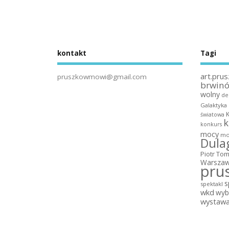
kontakt
Tagi
art.prus
pruszkowmowi@gmail.com
brwin
wolny
de
Galaktyka
światowa
k
konkurs
mocy
mo
Dula
Piotr To
Warszaw
pru
s
spektakl
wkd
wyb
wystaw