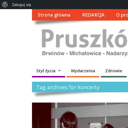
O
Zaloguj się
WordPressie
Strona główna
REDAKCJA
O pro
Styl życia
Wydarzenia
Zdrowie
Tag archives for koncerty