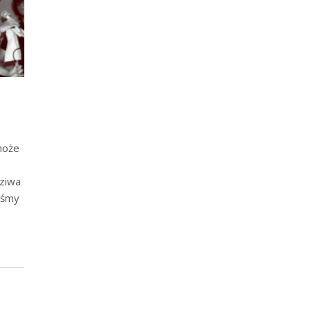
może
dziwa
iśmy