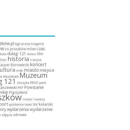
zków.pl
bgż arena
bieganie
ów
czas
co pruszków mówi
dulag 121
film
dzieci
bata
historia
 Gier
ii wojna
koncert
Kacper Borowiecki
ultura
miasto
miejsce
mdk
Muzeum
muzeum
k
g 121
NGO
muzyka
park
Powstanie
maszewski
PKP
skie
Prezydent
szków
rower
rowery
port
tor kolarski
teatr
spotkanie
wydarzenia
wydarzenie
ory
a
zdrowie
zdjęcia