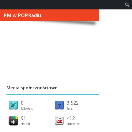
PM w POPRadiu
Media społecznościowe
0
3,522
followers
fans
91
412
shared
subscribe