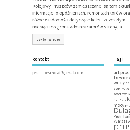
Kolejowy Pruszków zamieszczane są tam aktua
informacje o opóźnieniach, remontach torów or
różne wiadomości dotyczące kolei. W zeszłym
miesiącu do grona administratorów strony, a…
czytaj więcej
kontakt
Tagi
art.prus
pruszkowmowi@gmail.com
brwin
wolny
de
Galaktyka
światowa
k
konkurs
mocy
mo
Dula
Piotr To
Warszaw
pru