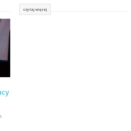
czytaj więcej
acy
8