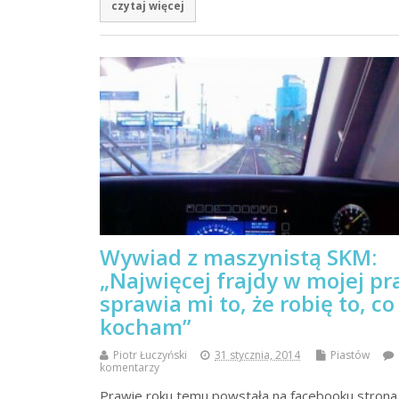
czytaj więcej
Wywiad z maszynistą SKM:
„Najwięcej frajdy w mojej pr
sprawia mi to, że robię to, co
kocham”
Piotr Łuczyński
31 stycznia, 2014
Piastów
komentarzy
Prawie roku temu powstała na facebooku strona