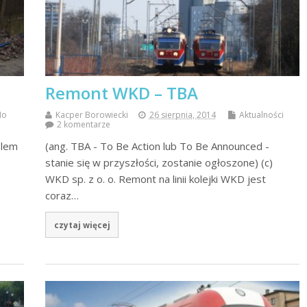
Remont WKD – TBA
No
Kacper Borowiecki
26 sierpnia, 2014
Aktualności
2 komentarze
blem
(ang. TBA - To Be Action lub To Be Announced -
stanie się w przyszłości, zostanie ogłoszone) (c)
WKD sp. z o. o. Remont na linii kolejki WKD jest
coraz…
czytaj więcej