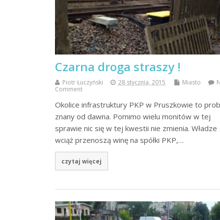
Czarna droga straszy !
Piotr Łuczyński
28 stycznia, 2015
Miasto
Comment
Okolice infrastruktury PKP w Pruszkowie to pro
znany od dawna. Pomimo wielu monitów w tej
sprawie nic się w tej kwestii nie zmienia. Władze
wciąż przenoszą winę na spółki PKP,…
czytaj więcej