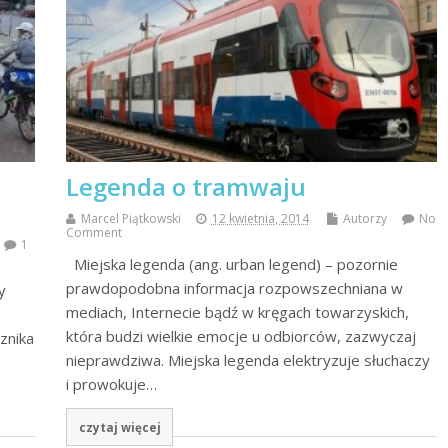
Legenda o tramwaju
Marcel Piątkowski
12 kwietnia, 2014
Autorzy
No
Comment
1
Miejska legenda (ang. urban legend) – pozornie
prawdopodobna informacja rozpowszechniana w
y
mediach, Internecie bądź w kręgach towarzyskich,
która budzi wielkie emocje u odbiorców, zazwyczaj
znika
nieprawdziwa. Miejska legenda elektryzuje słuchaczy
i prowokuje…
czytaj więcej