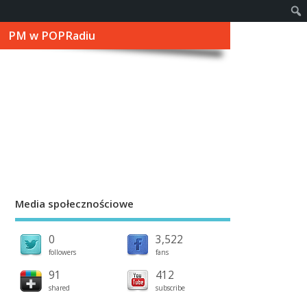
PM w POPRadiu
Media społecznościowe
0
3,522
followers
fans
91
412
shared
subscribe