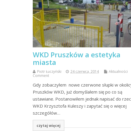
WKD Pruszków a estetyka
miasta
Piotr Łuczyński
24 czerwca, 2014
Aktualności
Comment
Gdy zobaczyłem nowe czerwone słupki w okolic
Pruszków WKD, już domyślałem się po co są
ustawiane. Postanowiłem jednak napisać do rzec
WKD Krzysztofa Kuleszy i zapytać się o więcej
szczegółów…
czytaj więcej