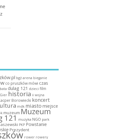
lne
az
zków.pl
bgż arena
bieganie
ów
czas
co pruszków mówi
dulag 121
film
dzieci
bata
historia
 Gier
ii wojna
koncert
Kacper Borowiecki
ultura
miasto
miejsce
mdk
Muzeum
muzeum
k
g 121
NGO
muzyka
park
Powstanie
maszewski
PKP
skie
Prezydent
szków
rower
rowery