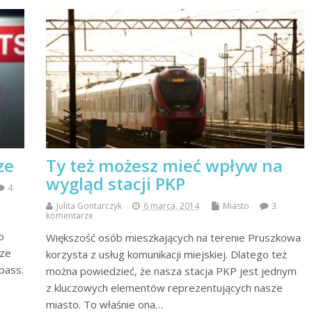
ze
Ty też możesz mieć wpływ na
wygląd stacji PKP
4
Julita Gontarczyk
6 marca, 2014
Miasto
3
komentarze
o
o
Większość osób mieszkających na terenie Pruszkowa
 ze
korzysta z usług komunikacji miejskiej. Dlatego też
pass.
można powiedzieć, że nasza stacja PKP jest jednym
z kluczowych elementów reprezentujących nasze
miasto. To właśnie ona…