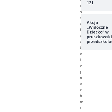
121
u
s
z
Akcja
y
„Widoczne
ł
Dziecko” w
y
pruszkowski
przedszkola
w
k
o
l
e
j
n
y
c
h
m
i