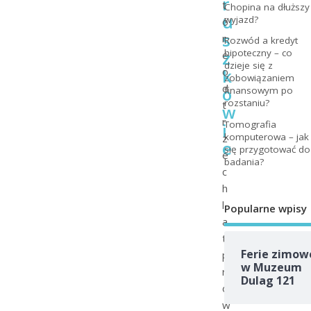
r
t
Chopina na dłuższy
u
wyjazd?
ó
s
r
Rozwód a kredyt
z
hipoteczny – co
e
dzieje się z
k
o
zobowiązaniem
d
o
finansowym po
rozstaniu?
t
w
r
Tomografia
i
komputerowa – jak
z
e
się przygotować do
e
badania?
c
h
l
Popularne wpisy
a
t
Ferie zimow
p
w Muzeum
r
Dulag 121
o
w