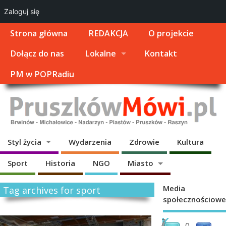
Zaloguj się
Strona główna
REDAKCJA
O projekcie
Dołącz do nas
Lokalne
Kontakt
PM w POPRadiu
Styl życia
Wydarzenia
Zdrowie
Kultura
Sport
Historia
NGO
Miasto
Media
Tag archives for sport
społecznościowe
K
Z
0