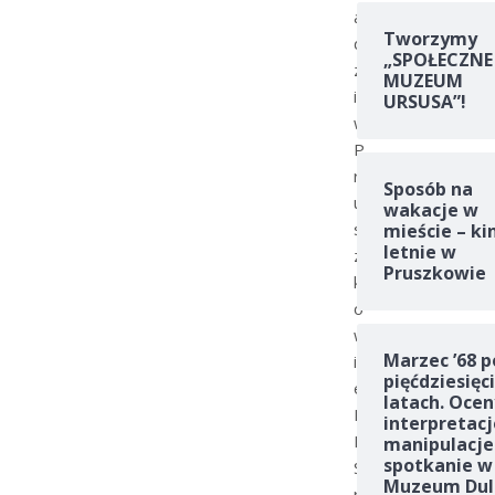
a
Tworzymy
d
„SPOŁECZNE
z
MUZEUM
i
URSUSA”!
w
P
r
Sposób na
u
wakacje w
s
mieście – ki
letnie w
z
Pruszkowie
k
o
w
Marzec ’68 p
i
pięćdziesięc
e
latach. Ocen
M
interpretacj
K
manipulacje
spotkanie w
S
Muzeum Dul
r