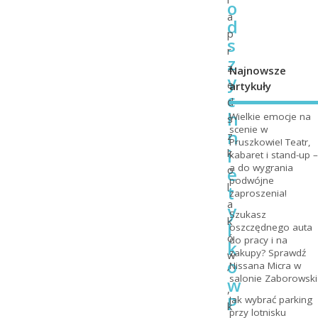
o
a
d
p
s
r
z
z
Najnowsze
y
e
artykuły
c
d
h
Wielkie emocje na
s
scenie w
n
z
Pruszkowie! Teatr,
i
k
kabaret i stand-up –
a do wygrania
e
o
podwójne
l
t
zaproszenia!
a
y
Szukasz
k
l
oszczędnego auta
ó
do pracy i na
k
zakupy? Sprawdź
w
o
Nissana Micra w
’
salonie Zaborowski
w
,
P
Jak wybrać parking
k
przy lotnisku