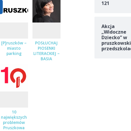
121
Akcja
„Widoczne
Dziecko” w
pruszkowski
[P]ruszków –
POSŁUCHAJ
przedszkola
miasto
PIOSENKI
parking
LITERACKIEJ –
BASIA
STĘPNIAK-
WILK Z
ZESPOŁEM
JUŻ 19
STYCZNIA
10
największych
problemów
Pruszkowa