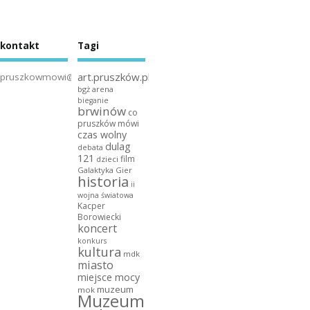
kontakt
Tagi
art.pruszków.pl
pruszkowmowi@gmail.com
bgż arena
bieganie
brwinów
co
pruszków mówi
czas wolny
dulag
debata
121
film
dzieci
Galaktyka Gier
historia
ii
wojna światowa
Kacper
Borowiecki
koncert
konkurs
kultura
mdk
miasto
miejsce mocy
muzeum
mok
Muzeum