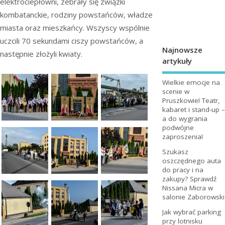
elektrociepłowni, zebrały się związki
kombatanckie, rodziny powstańców, władze
miasta oraz mieszkańcy. Wszyscy wspólnie
uczcili 70 sekundami ciszy powstańców, a
Najnowsze
następnie złożyli kwiaty.
artykuły
Wielkie emocje na
scenie w
Pruszkowie! Teatr,
kabaret i stand-up –
a do wygrania
podwójne
zaproszenia!
Szukasz
oszczędnego auta
do pracy i na
zakupy? Sprawdź
Nissana Micra w
salonie Zaborowski
Jak wybrać parking
przy lotnisku