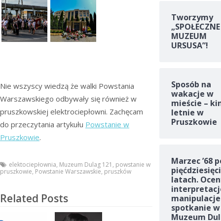
Tworzymy
„SPOŁECZNE
MUZEUM
URSUSA”!
Sposób na
Nie wszyscy wiedzą że walki Powstania
wakacje w
Warszawskiego odbywały się również w
mieście – ki
pruszkowskiej elektrociepłowni. Zachęcam
letnie w
Pruszkowie
do przeczytania artykułu
Powstanie w
Pruszkowie
.
Marzec ’68 p
elektociepłownia
,
Muzeum Dulag 121
,
powstanie w
pięćdziesięc
pruszkowie
,
Powstanie Warszawskie
,
pruszków
latach. Ocen
interpretacj
Related Posts
manipulacje
spotkanie w
Muzeum Dul