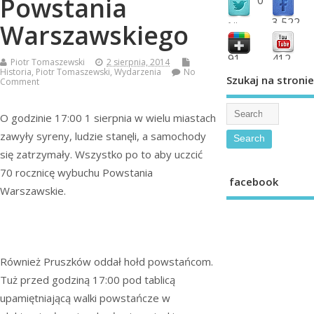
Powstania
3,522
Warszawskiego
followers
fans
91
412
Piotr Tomaszewski
2 sierpnia, 2014
Historia
,
Piotr Tomaszewski
,
Wydarzenia
No
shared
subscribe
Szukaj na stronie
Comment
O godzinie 17:00 1 sierpnia w wielu miastach
zawyły syreny, ludzie stanęli, a samochody
się zatrzymały. Wszystko po to aby uczcić
70 rocznicę wybuchu Powstania
facebook
Warszawskie.
Również Pruszków oddał hołd powstańcom.
Tuż przed godziną 17:00 pod tablicą
upamiętniającą walki powstańcze w