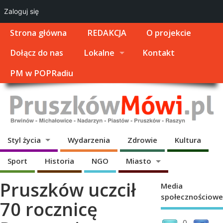
Zaloguj się
Strona główna
REDAKCJA
O projekcie
Dołącz do nas
Lokalne
Kontakt
PM w POPRadiu
Styl życia
Wydarzenia
Zdrowie
Kultura
Sport
Historia
NGO
Miasto
Pruszków uczcił
Media
społecznościowe
70 rocznicę
0