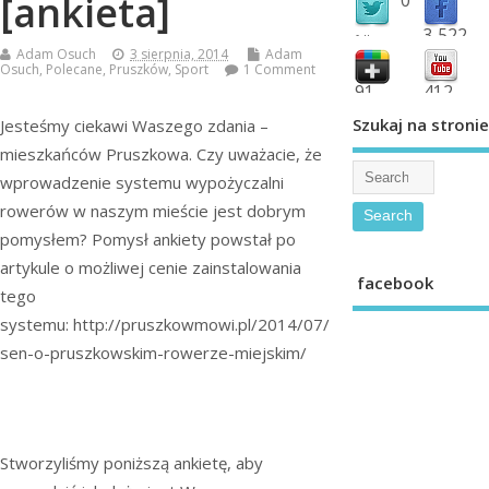
[ankieta]
3,522
followers
Adam Osuch
3 sierpnia, 2014
Adam
fans
Osuch
,
Polecane
,
Pruszków
,
Sport
1 Comment
91
412
shared
subscribe
Szukaj na stronie
Jesteśmy ciekawi Waszego zdania –
mieszkańców Pruszkowa. Czy uważacie, że
wprowadzenie systemu wypożyczalni
rowerów w naszym mieście jest dobrym
pomysłem? Pomysł ankiety powstał po
artykule o możliwej cenie zainstalowania
facebook
tego
systemu: http://pruszkowmowi.pl/2014/07/
sen-o-pruszkowskim-rowerze-miejskim/
Stworzyliśmy poniższą ankietę, aby