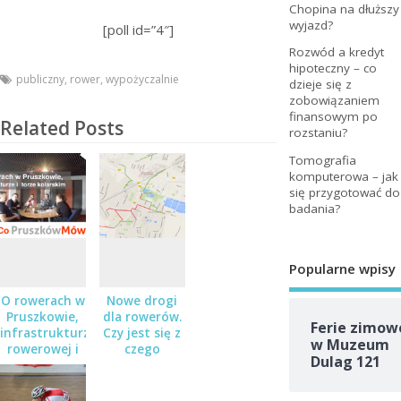
Chopina na dłuższy
wyjazd?
[poll id=”4″]
Rozwód a kredyt
hipoteczny – co
publiczny
,
rower
,
wypożyczalnie
dzieje się z
zobowiązaniem
finansowym po
Related Posts
rozstaniu?
Tomografia
komputerowa – jak
się przygotować do
badania?
Popularne wpisy
O rowerach w
Nowe drogi
Pruszkowie,
dla rowerów.
Ferie zimow
infrastrukturze
Czy jest się z
w Muzeum
rowerowej i
czego
Dulag 121
torze
cieszyć?
kolarskim –
Audycja „Co