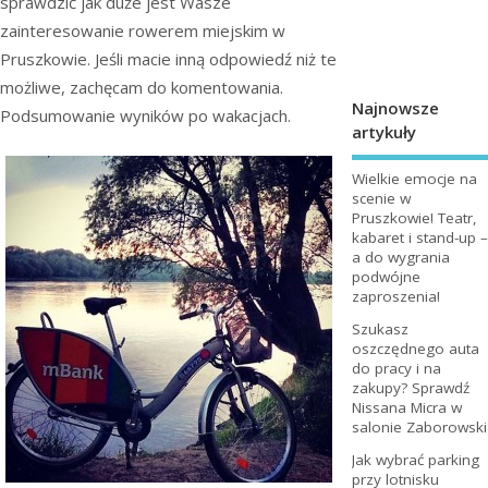
sprawdzić jak duże jest Wasze
zainteresowanie rowerem miejskim w
Pruszkowie. Jeśli macie inną odpowiedź niż te
możliwe, zachęcam do komentowania.
Najnowsze
Podsumowanie wyników po wakacjach.
artykuły
Wielkie emocje na
scenie w
Pruszkowie! Teatr,
kabaret i stand-up –
a do wygrania
podwójne
zaproszenia!
Szukasz
oszczędnego auta
do pracy i na
zakupy? Sprawdź
Nissana Micra w
salonie Zaborowski
Jak wybrać parking
przy lotnisku