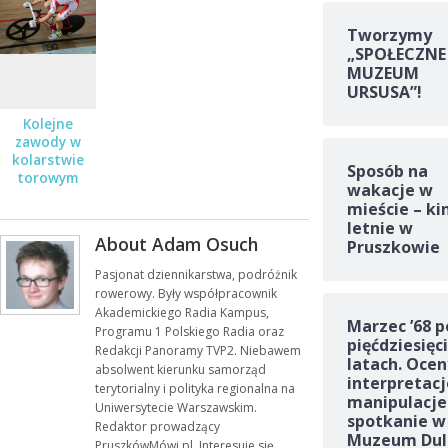
Pruszków
Mówi”
Tworzymy
„SPOŁECZNE
MUZEUM
URSUSA”!
Kolejne
zawody w
kolarstwie
Sposób na
torowym
wakacje w
mieście – ki
letnie w
About Adam Osuch
Pruszkowie
Pasjonat dziennikarstwa, podróżnik
rowerowy. Były współpracownik
Akademickiego Radia Kampus,
Marzec ’68 p
Programu 1 Polskiego Radia oraz
pięćdziesięc
Redakcji Panoramy TVP2. Niebawem
latach. Ocen
absolwent kierunku samorząd
interpretacj
terytorialny i polityka regionalna na
manipulacje
Uniwersytecie Warszawskim.
spotkanie w
Redaktor prowadzący
Muzeum Dul
PruszkówMówi.pl. Interesuje się