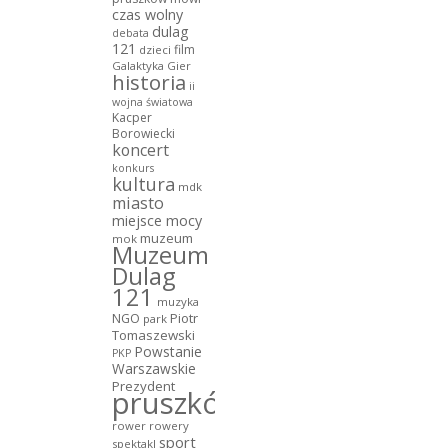
czas wolny
dulag
debata
121
film
dzieci
Galaktyka Gier
historia
ii
wojna światowa
Kacper
Borowiecki
koncert
konkurs
kultura
mdk
miasto
miejsce mocy
muzeum
mok
Muzeum
Dulag
121
muzyka
NGO
Piotr
park
Tomaszewski
Powstanie
PKP
Warszawskie
Prezydent
pruszków
rower
rowery
sport
spektakl