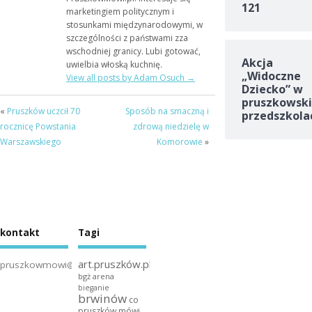
121
marketingiem politycznym i
stosunkami międzynarodowymi, w
szczególności z państwami zza
wschodniej granicy. Lubi gotować,
Akcja
uwielbia włoską kuchnię.
„Widoczne
View all posts by Adam Osuch
→
Dziecko” w
pruszkowski
«
Pruszków uczcił 70
Sposób na smaczną i
przedszkola
rocznicę Powstania
zdrową niedzielę w
Warszawskiego
Komorowie
»
kontakt
Tagi
art.pruszków.pl
pruszkowmowi@gmail.com
bgż arena
bieganie
brwinów
co
pruszków mówi