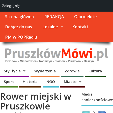
Zaloguj się
Strona główna
REDAKCJA
O projekcie
Dołącz do nas
Lokalne
Kontakt
PM w POPRadiu
Styl życia
Wydarzenia
Zdrowie
Kultura
Sport
Historia
NGO
Miasto
Rower miejski w
Media
społecznościowe
Pruszkowie
0