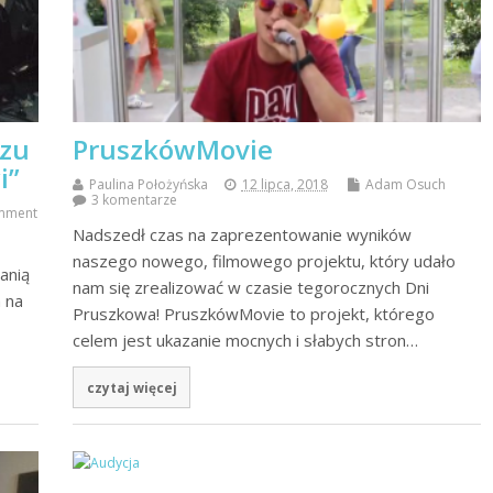
szu
PruszkówMovie
i”
Paulina Położyńska
12 lipca, 2018
Adam Osuch
3 komentarze
mment
Nadszedł czas na zaprezentowanie wyników
naszego nowego, filmowego projektu, który udało
anią
nam się zrealizować w czasie tegorocznych Dni
 na
Pruszkowa! PruszkówMovie to projekt, którego
celem jest ukazanie mocnych i słabych stron…
czytaj więcej