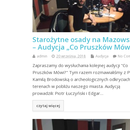
Starożytne osady na Mazow
– Audycja „Co Pruszków Mów
admin
20 września, 2018
Audycja
No Co
Zapraszamy do wysłuchania kolejnej audycji "Co
Pruszków Mówi?" Tym razem rozmawialiśmy z P
Kamilą Brodowską o archeologicznych odkryciach
terenach w pobliżu naszego miasta. Audycją
prowadzili: Piotr Łuczyński i Edgar…
czytaj więcej