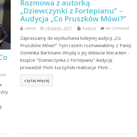
Rozmowa z autorką
„Dziewczynki z Fortepianu” –
Audycja „Co Pruszków Mówi?”
admin
18 lutego, 2017
Audycja
No Comment
Zapraszamy do wysłuchania kolejnej audycji „Co
Pruszków Mówi?” Tym razem rozmawialiśmy z Panią
Dominika Bartmann-Wojdą o jej debiucie literackim -
Co
książce "Dziewczynka z Fortepianu" Audycję
prowadził: Piotr Łuczyński realizacja: Piotr…
ent
czytaj więcej
w
tóry
ą