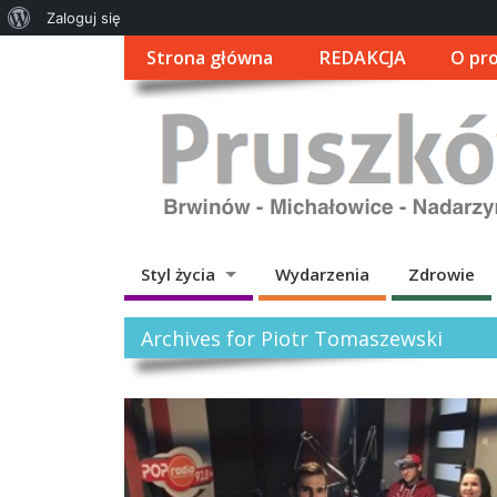
O
Zaloguj się
WordPressie
Strona główna
REDAKCJA
O pro
Styl życia
Wydarzenia
Zdrowie
Archives for Piotr Tomaszewski