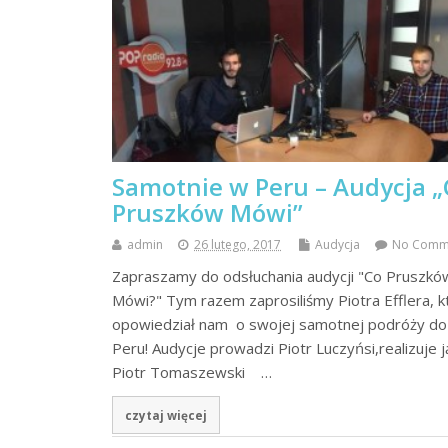
Samotnie w Peru – Audycja „
Pruszków Mówi”
admin
26 lutego, 2017
Audycja
No Comm
Zapraszamy do odsłuchania audycji "Co Pruszkó
Mówi?" Tym razem zaprosiliśmy Piotra Efflera, k
opowiedział nam o swojej samotnej podróży do
Peru! Audycje prowadzi Piotr Luczyńsi,realizuje j
Piotr Tomaszewski …
czytaj więcej