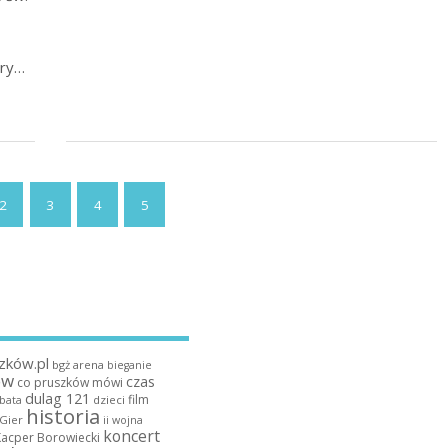
óry…
2
3
4
5
zków.pl
bgż arena
bieganie
ów
czas
co pruszków mówi
dulag 121
film
dzieci
bata
historia
 Gier
ii wojna
koncert
Kacper Borowiecki