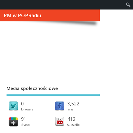
PM w POPRadiu
Media społecznościowe
0
3,522
followers
fans
91
412
shared
subscribe