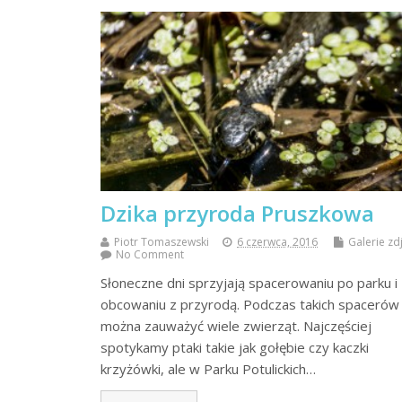
Dzika przyroda Pruszkowa
Piotr Tomaszewski
6 czerwca, 2016
Galerie zd
No Comment
Słoneczne dni sprzyjają spacerowaniu po parku i
obcowaniu z przyrodą. Podczas takich spacerów
można zauważyć wiele zwierząt. Najczęściej
spotykamy ptaki takie jak gołębie czy kaczki
krzyżówki, ale w Parku Potulickich…