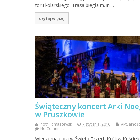
toru kolarskiego. Trasa biegła m. in.…
czytaj więcej
Świąteczny koncert Arki No
w Pruszkowie
Piotr Tomaszewski
7 stycznia, 2016
Aktualnośc
No Comment
Wieczorną porą w Święto Trzech Króli w Kościele