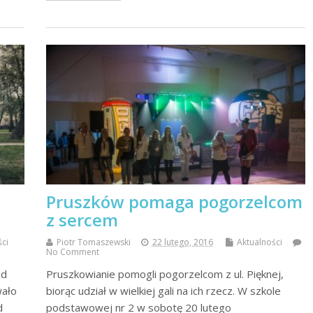
Pruszków pomaga pogorzelcom
z sercem
ści
Piotr Tomaszewski
22 lutego, 2016
Aktualności
No Comment
jd
Pruszkowianie pomogli pogorzelcom z ul. Pięknej,
wało
biorąc udział w wielkiej gali na ich rzecz. W szkole
d
podstawowej nr 2 w sobotę 20 lutego