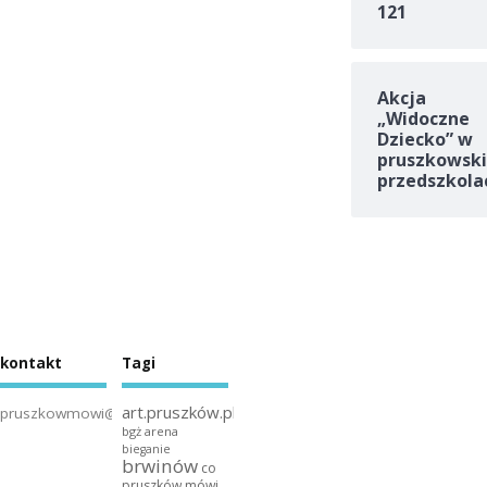
121
Akcja
„Widoczne
Dziecko” w
pruszkowski
przedszkola
kontakt
Tagi
art.pruszków.pl
pruszkowmowi@gmail.com
bgż arena
bieganie
brwinów
co
pruszków mówi