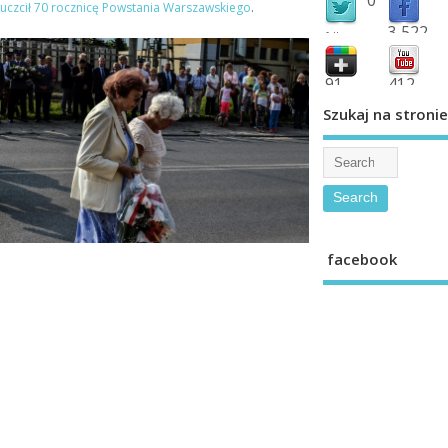
uczcił 70 rocznicę Powstania Warszawskiego
.
3,522
followers
fans
91
412
shared
subscribe
Szukaj na stronie
facebook