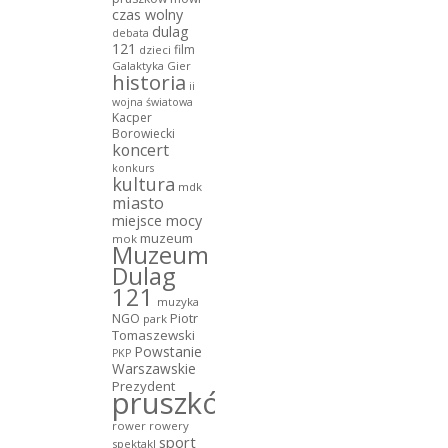
czas wolny
dulag
debata
121
film
dzieci
Galaktyka Gier
historia
ii
wojna światowa
Kacper
Borowiecki
koncert
konkurs
kultura
mdk
miasto
miejsce mocy
muzeum
mok
Muzeum
Dulag
121
muzyka
NGO
Piotr
park
Tomaszewski
Powstanie
PKP
Warszawskie
Prezydent
pruszków
rower
rowery
sport
spektakl