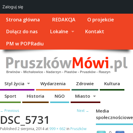
Zaloguj się
Strona główna
REDAKCJA
O projekcie
Dołącz do nas
Lokalne
Kontakt
PM w POPRadiu
Styl życia
Wydarzenia
Zdrowie
Kultura
Sport
Historia
NGO
Miasto
Media
← Previous
Next →
DSC_5731
społecznościowe
Published
2 sierpnia, 2014
at
999 × 662
in
Pruszków
0