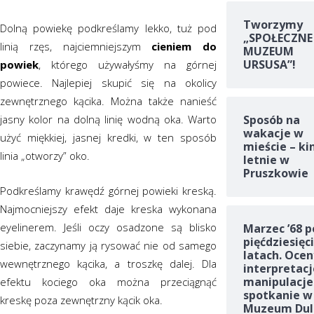
Tworzymy
Dolną powiekę podkreślamy lekko, tuż pod
„SPOŁECZNE
linią rzęs, najciemniejszym
cieniem
do
MUZEUM
URSUSA”!
powiek
, którego używałyśmy na górnej
powiece. Najlepiej skupić się na okolicy
zewnętrznego kącika. Można także nanieść
jasny kolor na dolną linię wodną oka. Warto
Sposób na
wakacje w
użyć miękkiej, jasnej kredki, w ten sposób
mieście – ki
linia „otworzy” oko.
letnie w
Pruszkowie
Podkreślamy krawędź górnej powieki kreską.
Najmocniejszy efekt daje kreska wykonana
eyelinerem. Jeśli oczy osadzone są blisko
Marzec ’68 p
pięćdziesięc
siebie, zaczynamy ją rysować nie od samego
latach. Ocen
wewnętrznego kącika, a troszkę dalej. Dla
interpretacj
manipulacje
efektu kociego oka można przeciągnąć
spotkanie w
kreskę poza zewnętrzny kącik oka.
Muzeum Dul