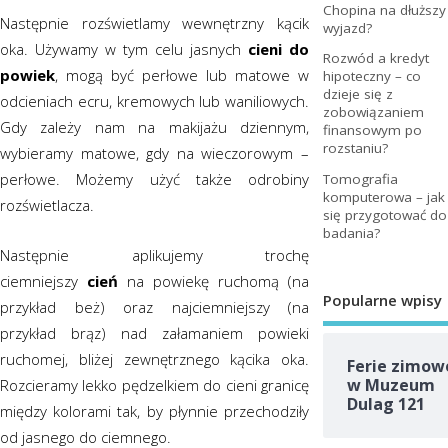
Chopina na dłuższy
Następnie rozświetlamy wewnętrzny kącik
wyjazd?
oka. Używamy w tym celu jasnych
cieni do
Rozwód a kredyt
powiek
, mogą być perłowe lub matowe w
hipoteczny – co
dzieje się z
odcieniach ecru, kremowych lub waniliowych.
zobowiązaniem
Gdy zależy nam na makijażu dziennym,
finansowym po
rozstaniu?
wybieramy matowe, gdy na wieczorowym –
perłowe. Możemy użyć także odrobiny
Tomografia
komputerowa – jak
rozświetlacza.
się przygotować do
badania?
Następnie aplikujemy trochę
ciemniejszy
cień
na powiekę ruchomą (na
Popularne wpisy
przykład beż) oraz najciemniejszy (na
przykład brąz) nad załamaniem powieki
ruchomej, bliżej zewnętrznego kącika oka.
Ferie zimow
w Muzeum
Rozcieramy lekko pędzelkiem do cieni granicę
Dulag 121
między kolorami tak, by płynnie przechodziły
od jasnego do ciemnego.