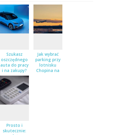
Szukasz
Jak wybrać
oszczędnego
parking przy
auta do pracy
lotnisku
i na zakupy?
Chopina na
Sprawdź
dłuższy
Nissana Micra
wyjazd?
w salonie
Zaborowski
Prosto i
skutecznie: