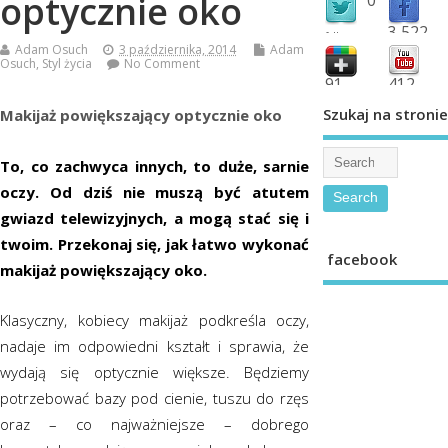
optycznie oko
3,522
followers
Adam Osuch
3 października, 2014
Adam
fans
Osuch
,
Styl życia
No Comment
91
412
shared
subscribe
Szukaj na stronie
Makijaż powiększający optycznie oko
To, co zachwyca innych, to duże, sarnie
oczy. Od dziś nie muszą być atutem
gwiazd telewizyjnych, a mogą stać się i
twoim. Przekonaj się, jak łatwo wykonać
facebook
makijaż powiększający oko.
Klasyczny, kobiecy makijaż podkreśla oczy,
nadaje im odpowiedni kształt i sprawia, że
wydają się optycznie większe. Będziemy
potrzebować bazy pod cienie, tuszu do rzęs
oraz – co najważniejsze – dobrego