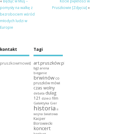
«
Będąc w Muş –
Kocie piękności w
pomysły na walkę z
Pruszkowie [Zdjęcia]
»
bezrobociem wśród
młodych ludzi w
Europie
kontakt
Tagi
art.pruszków.pl
pruszkowmowi@gmail.com
bgż arena
bieganie
brwinów
co
pruszków mówi
czas wolny
dulag
debata
121
film
dzieci
Galaktyka Gier
historia
ii
wojna światowa
Kacper
Borowiecki
koncert
konkurs