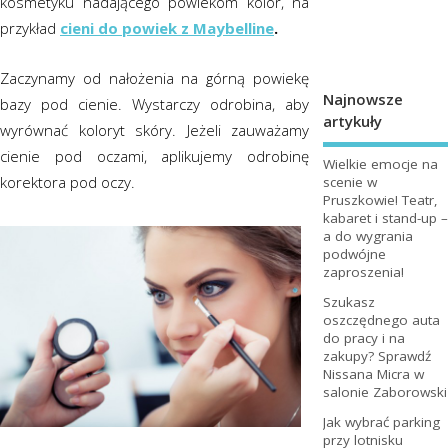
kosmetyku nadającego powiekom kolor, na
przykład
cieni do powiek z Maybelline
.
Zaczynamy od nałożenia na górną powiekę
Najnowsze
bazy pod cienie. Wystarczy odrobina, aby
artykuły
wyrównać koloryt skóry. Jeżeli zauważamy
cienie pod oczami, aplikujemy odrobinę
Wielkie emocje na
korektora pod oczy.
scenie w
Pruszkowie! Teatr,
kabaret i stand-up –
a do wygrania
podwójne
zaproszenia!
Szukasz
oszczędnego auta
do pracy i na
zakupy? Sprawdź
Nissana Micra w
salonie Zaborowski
Jak wybrać parking
przy lotnisku