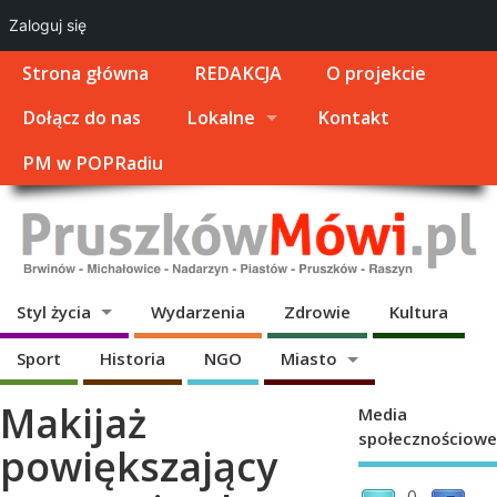
Zaloguj się
Strona główna
REDAKCJA
O projekcie
Dołącz do nas
Lokalne
Kontakt
PM w POPRadiu
Styl życia
Wydarzenia
Zdrowie
Kultura
Sport
Historia
NGO
Miasto
Makijaż
Media
społecznościowe
powiększający
0