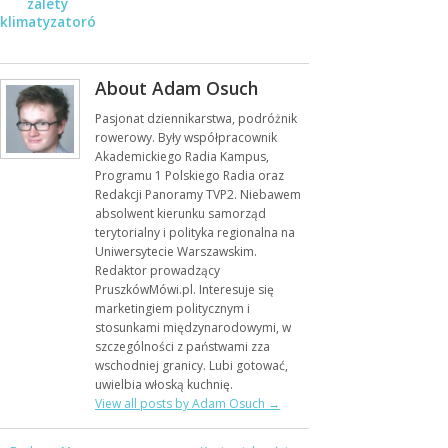
zalety
klimatyzatorów
okiennych do
mieszkań i
biur
About Adam Osuch
Pasjonat dziennikarstwa, podróżnik
rowerowy. Były współpracownik
Akademickiego Radia Kampus,
Programu 1 Polskiego Radia oraz
Redakcji Panoramy TVP2. Niebawem
absolwent kierunku samorząd
terytorialny i polityka regionalna na
Uniwersytecie Warszawskim.
Redaktor prowadzący
PruszkówMówi.pl. Interesuje się
marketingiem politycznym i
stosunkami międzynarodowymi, w
szczególności z państwami zza
wschodniej granicy. Lubi gotować,
uwielbia włoską kuchnię.
View all posts by Adam Osuch
→