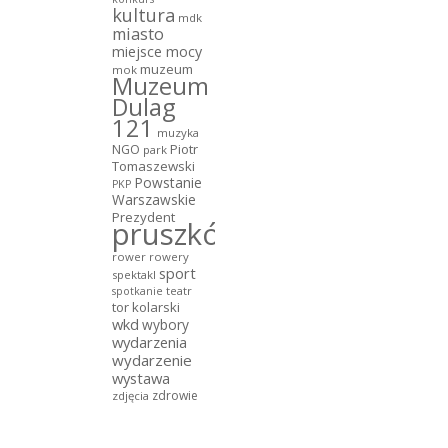
kultura
mdk
miasto
miejsce mocy
muzeum
mok
Muzeum
Dulag
121
muzyka
NGO
Piotr
park
Tomaszewski
Powstanie
PKP
Warszawskie
Prezydent
pruszków
rower
rowery
sport
spektakl
teatr
spotkanie
tor kolarski
wkd
wybory
wydarzenia
wydarzenie
wystawa
zdrowie
zdjęcia