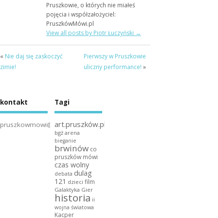
Pruszkowie, o których nie miałeś
pojęcia i współzałożyciel:
PruszkówMówi.pl
View all posts by Piotr Łuczyński
→
«
Nie daj się zaskoczyć
Pierwszy w Pruszkowie
zimie!
uliczny performance!
»
kontakt
Tagi
art.pruszków.pl
pruszkowmowi@gmail.com
bgż arena
bieganie
brwinów
co
pruszków mówi
czas wolny
dulag
debata
121
film
dzieci
Galaktyka Gier
historia
ii
wojna światowa
Kacper