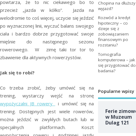
powtarza, że to nic ciekawego bo to
Chopina na dłuższy
wyjazd?
przecież „jazda w kółko”. Jazda na
welodromie to coś więcej, uczycie się jeździć
Rozwód a kredyt
hipoteczny – co
po wyznaczonej linii, wyczuć balans swojego
dzieje się z
ciała i bardzo dobrze przygotować swoje
zobowiązaniem
finansowym po
mięśnie do następnego sezonu
rozstaniu?
rowerowego. W zimę taki tor tor to
Tomografia
zbawienie dla aktywnych rowerzystów.
komputerowa – jak
się przygotować do
badania?
Jak się to robi?
Co trzeba zrobić, żeby umówić się na
Popularne wpisy
trening, wystarczy wejść na stronę
wypożyczalni JB rowery
i umówić się na
Ferie zimow
trening. Dostępnych jest wiele rowerów,
w Muzeum
można jeździć w zwykłych butach lub w
Dulag 121
specjalnych platformach. Koszt
wypożyczenia roweru i godzinnej jazdy