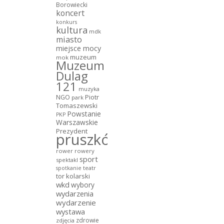
Borowiecki
koncert
konkurs
kultura
mdk
miasto
miejsce mocy
muzeum
mok
Muzeum
Dulag
121
muzyka
NGO
Piotr
park
Tomaszewski
Powstanie
PKP
Warszawskie
Prezydent
pruszków
rower
rowery
sport
spektakl
teatr
spotkanie
tor kolarski
wkd
wybory
wydarzenia
wydarzenie
wystawa
zdrowie
zdjęcia