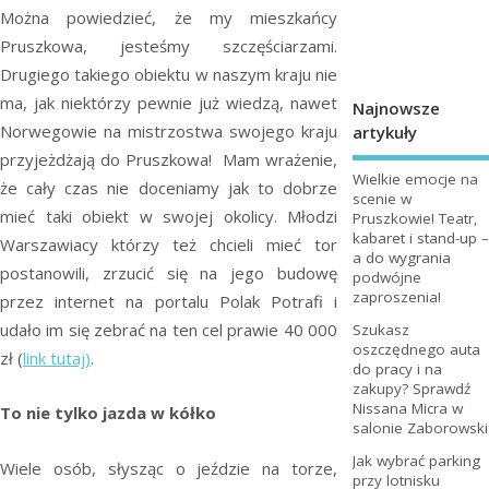
Można powiedzieć, że my mieszkańcy
Pruszkowa, jesteśmy szczęściarzami.
Drugiego takiego obiektu w naszym kraju nie
ma, jak niektórzy pewnie już wiedzą, nawet
Najnowsze
Norwegowie na mistrzostwa swojego kraju
artykuły
przyjeżdżają do Pruszkowa! Mam wrażenie,
Wielkie emocje na
że cały czas nie doceniamy jak to dobrze
scenie w
mieć taki obiekt w swojej okolicy. Młodzi
Pruszkowie! Teatr,
kabaret i stand-up –
Warszawiacy którzy też chcieli mieć tor
a do wygrania
postanowili, zrzucić się na jego budowę
podwójne
zaproszenia!
przez internet na portalu Polak Potrafi i
udało im się zebrać na ten cel prawie 40 000
Szukasz
oszczędnego auta
zł (
link tutaj)
.
do pracy i na
zakupy? Sprawdź
Nissana Micra w
To nie tylko jazda w kółko
salonie Zaborowski
Jak wybrać parking
Wiele osób, słysząc o jeździe na torze,
przy lotnisku