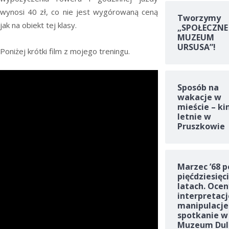
wynosi 40 zł, co nie jest wygórowaną ceną
Tworzymy
jak na obiekt tej klasy.
„SPOŁECZNE
MUZEUM
URSUSA”!
Poniżej krótki film z mojego treningu.
Sposób na
wakacje w
mieście – ki
letnie w
Pruszkowie
Marzec ’68 p
pięćdziesięc
latach. Ocen
interpretacj
manipulacje
spotkanie w
Muzeum Dul