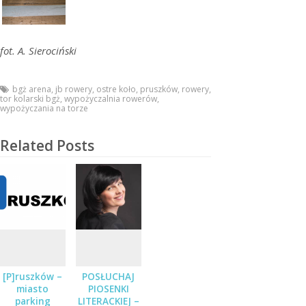
fot. A. Sierociński
bgż arena
,
jb rowery
,
ostre koło
,
pruszków
,
rowery
,
tor kolarski bgż
,
wypożyczalnia rowerów
,
wypożyczania na torze
Related Posts
[P]ruszków –
POSŁUCHAJ
miasto
PIOSENKI
parking
LITERACKIEJ –