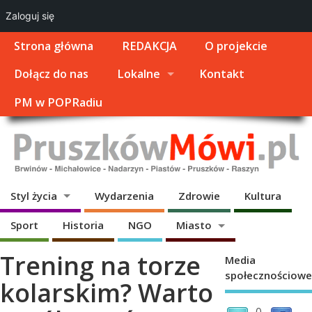
Zaloguj się
Strona główna
REDAKCJA
O projekcie
Dołącz do nas
Lokalne
Kontakt
PM w POPRadiu
Styl życia
Wydarzenia
Zdrowie
Kultura
Sport
Historia
NGO
Miasto
Trening na torze
Media
społecznościowe
kolarskim? Warto
0