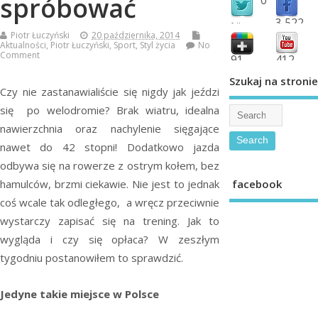
spróbować
3,522
followers
Piotr Łuczyński
20 października, 2014
fans
Aktualności
,
Piotr Łuczyński
,
Sport
,
Styl życia
No
Comment
91
412
shared
subscribe
Szukaj na stronie
Czy nie zastanawialiście się nigdy jak jeździ
się po welodromie? Brak wiatru, idealna
nawierzchnia oraz nachylenie sięgające
nawet do 42 stopni! Dodatkowo jazda
odbywa się na rowerze z ostrym kołem, bez
facebook
hamulców, brzmi ciekawie. Nie jest to jednak
coś wcale tak odległego, a wręcz przeciwnie
wystarczy zapisać się na trening. Jak to
wygląda i czy się opłaca? W zeszłym
tygodniu postanowiłem to sprawdzić.
Jedyne takie miejsce w Polsce