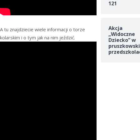
121
Akcja
A tu znajdziecie wiele informacji o torze
„Widoczne
kolarskim i o tym jak na nim jeździć.
Dziecko” w
pruszkowski
przedszkola