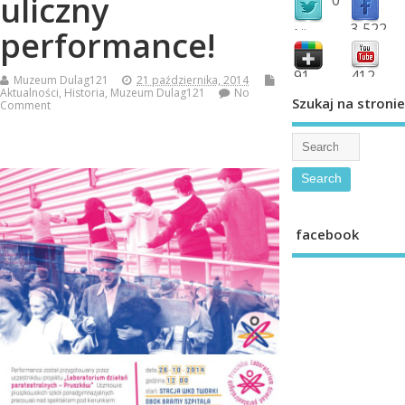
uliczny
3,522
performance!
followers
fans
91
412
Muzeum Dulag121
21 października, 2014
Aktualności
,
Historia
,
Muzeum Dulag121
No
shared
subscribe
Szukaj na stronie
Comment
facebook