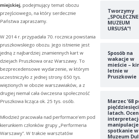
miejskiej
, podejmujący temat obozu
Tworzymy
przejściowego, na który serdecznie
„SPOŁECZNE
Państwa zapraszamy.
MUZEUM
URSUSA”!
W 2014 r. przypadała 70. rocznica powstania
pruszkowskiego obozu. Jego istnienie jest
Sposób na
jedną z najbardziej znamiennych kart w
wakacje w
dziejach Pruszkowa oraz Warszawy. To
mieście – ki
bezprecedensowe wydarzenie, w którym
letnie w
Pruszkowie
uczestniczyło z jednej strony 650 tys.
więzionych w obozie warszawiaków, a z
drugiej niemal cała ówczesna społeczność
Marzec ’68 p
Pruszkowa licząca ok. 25 tys. osób.
pięćdziesięc
latach. Ocen
Młodzież pracowała nad performace’em pod
interpretacj
manipulacje
kierunkiem członków grupy „Performeria
spotkanie w
Warszawy”. W trakcie warsztatów
Muzeum Dul