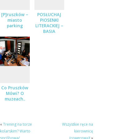
[P]ruszków –
POSŁUCHAJ
miasto
PIOSENKI
parking
LITERACKIEJ –
BASIA
STĘPNIAK-
WILK Z
ZESPOŁEM
JUŻ 19
STYCZNIA
Co Pruszków
Mówi? O
muzeach..
«
Trening na torze
Wszystkie ręce na
kolarskim? Warto
kierownicę
spróbować
(rowerową)!
»