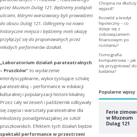
Chopina na dłuższy
przez Muzeum Dulag 121. Będziemy podążali
wyjazd?
ulicami, którymi warszawiacy byli prowadzeni
Rozwód a kredyt
do obozu Dulag 121. Odkryjemy na nowo
hipoteczny – co
dzieje się z
historyczne miejsca i będziemy mieli okazję
zobowiązaniem
przyłączyć się do proponowanych przez
finansowym po
rozstaniu?
młodych performerów działań.
Tomografia
komputerowa – jak
„Laboratorium działań parateatralnych
się przygotować do
– Pruszków”
to wydarzenie
badania?
interdyscyplinarne, wykorzystujące sztukę
parateatralną – performance w edukacji
Popularne wpisy
kulturalnej i popularyzacji historii lokalnej.
Przez cały wrzesień i październik odbywały
się zajęcia i warsztaty parateatralne dla
Ferie zimow
w Muzeum
młodzieży ponadgimnazjalnej ze szkół
Dulag 121
pruszkowskich. Efektem tych działań będzie
spektakl performance w przestrzeni