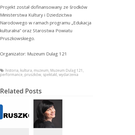
Projekt został dofinansowany ze środków
Ministerstwa Kultury i Dziedzictwa
Narodowego w ramach programu „Edukacja
kulturalna” oraz Starostwa Powiatu
Pruszkowskiego.
Organizator: Muzeum Dulag 121
historia
,
kultura
,
muzeum
,
Muzeum Dulag 121
,
performance
,
pruszków
,
spektakl
,
wydarzenia
Related Posts