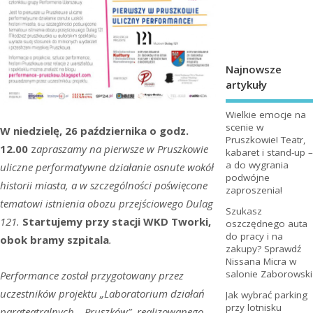
Najnowsze
artykuły
Wielkie emocje na
scenie w
W niedzielę, 26 października o godz.
Pruszkowie! Teatr,
12.00
z
apraszamy na pierwsze w Pruszkowie
kabaret i stand-up –
a do wygrania
uliczne performatywne działanie osnute wokół
podwójne
historii miasta, a w szczególności poświęcone
zaproszenia!
tematowi istnienia obozu przejściowego Dulag
Szukasz
121.
Startujemy przy stacji WKD Tworki,
oszczędnego auta
do pracy i na
obok bramy szpitala
.
zakupy? Sprawdź
Nissana Micra w
salonie Zaborowski
Performance został przygotowany przez
uczestników projektu „Laboratorium działań
Jak wybrać parking
przy lotnisku
parateatralnych – Pruszków”, realizowanego