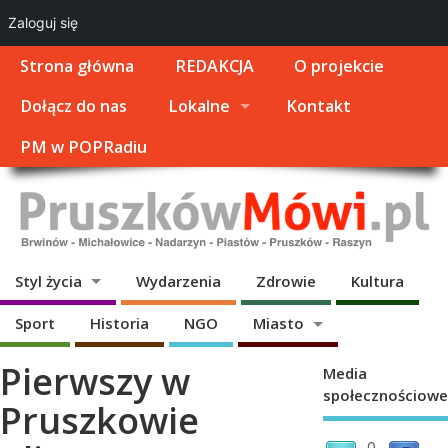
Zaloguj się
Strona główna
REDAKCJA
O projekcie
Dołącz do nas
Lokalne
Kontakt
PM w POPRadiu
Styl życia
Wydarzenia
Zdrowie
Kultura
Sport
Historia
NGO
Miasto
Pierwszy w
Media
społecznościowe
Pruszkowie
0