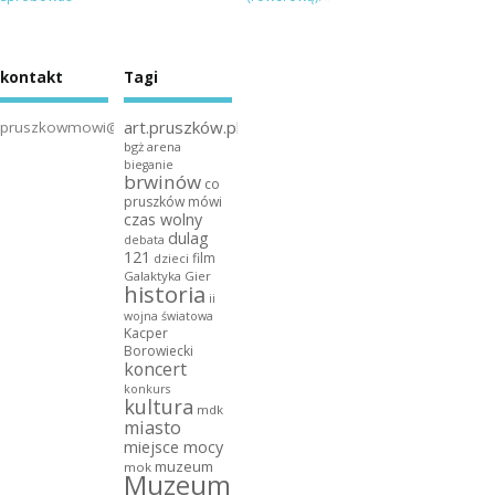
kontakt
Tagi
art.pruszków.pl
pruszkowmowi@gmail.com
bgż arena
bieganie
brwinów
co
pruszków mówi
czas wolny
dulag
debata
121
film
dzieci
Galaktyka Gier
historia
ii
wojna światowa
Kacper
Borowiecki
koncert
konkurs
kultura
mdk
miasto
miejsce mocy
muzeum
mok
Muzeum