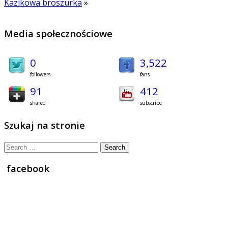
Kazikowa broszurka
»
Media społecznościowe
0
3,522
followers
fans
91
412
shared
subscribe
Szukaj na stronie
Search
for:
facebook