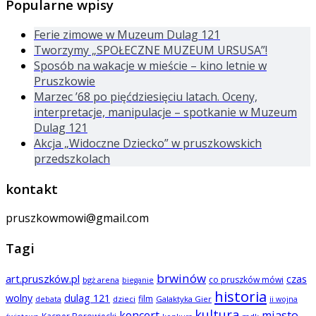
Popularne wpisy
Ferie zimowe w Muzeum Dulag 121
Tworzymy „SPOŁECZNE MUZEUM URSUSA”!
Sposób na wakacje w mieście – kino letnie w
Pruszkowie
Marzec ’68 po pięćdziesięciu latach. Oceny,
interpretacje, manipulacje – spotkanie w Muzeum
Dulag 121
Akcja „Widoczne Dziecko” w pruszkowskich
przedszkolach
kontakt
pruszkowmowi@gmail.com
Tagi
brwinów
art.pruszków.pl
czas
co pruszków mówi
bgż arena
bieganie
historia
wolny
dulag 121
film
dzieci
Galaktyka Gier
debata
ii wojna
kultura
koncert
miasto