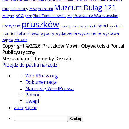
Kacper Borowiecki
mdk
światowa
konkurs
Muzeum Dulag 121
miejsce mocy
muzeum
mok
Powstanie Warszawskie
NGO
Piotr Tomaszewski
muzyka
park
PKP
pruszków
sport
Prezydent
rower
rowery
spektakl
spotkanie
wkd
wydarzenia
wydarzenie
wystawa
wybory
tor kolarski
teatr
zdrowie
zdjęcia
Copyright ©2026. Pruszków Mówi - Obywatelski Portal
Publicystyczny
Mesocolumn Theme by Dezzain
Przejdź do paska narzędzi
O
WordPress.org
WordPressie
Dokumentacja
Naucz się WordPressa
Pomoc
Uwagi
Zaloguj się
Szukaj