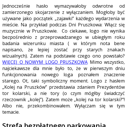
Jednocześnie hasło wymazywałoby odwrotne od
zamierzonego skojarzenie z wyłączaniem. Mogłoby być
używane jako początek „zajawki” każdego wydarzenia w
mieście. Na przykład podczas Dni Pruszkowa: Włącz się
muzycznie w Pruszkowie. Co ciekawe, logo nie wynika
bezpośrednio z przeprowadzanego w ubiegłym roku
badania wizerunku miasta ( w którym nota bene
napisano, że lepiej zostać przy starych znakach
wizualnych). Zatem na podstawie czego ono powstało?
WIĘCEJ O NOWYM LOGO PRUSZKOWA
Mimo wszystko,
najciekawsze dla mnie było to, że w pierwszym dniu
funkcjonowania nowego loga poznałem znaczenie
starego. Ot, taki symboliczny moment. Logo z hasłem
„Kolej na Pruszków” przedstawia zdaniem Prezydentów
tor kolarski, a nie tory (o czym mógłby świadczyć
rzeczownik „kolej”). Zatem może „kolej na tor kolarski?”!
Albo nie, przekombinowałem. Wyłączam się w tym
temacie.
Strefa bezpłatnego parkowania