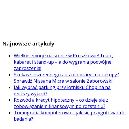
Najnowsze artykuły
Wielkie emocje na scenie w Pruszkowie! Teatr,
kabaret i stand-up – a do wygrania podwójne
zaproszenia!
Szukasz oszczędnego auta do pracy i na zakupy?
Sprawdź Nissana Micra w salonie Zaborowski
Jak wybrać parking przy lotnisku Chopina na
dłuższy wyjazd?
Rozwód a kredyt hipoteczny – co dzieje się z
zobowiązaniem finansowym po rozstaniu?
Tomografia komputerowa – jak się przygotować do
badania?