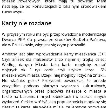
ścieżek rowerowych, które mają tu powstać. Mam
nadzieję, że po konsultacjach z lokalnym środowiskiem
rowerowym.
Karty nie rozdane
W przyszłym roku ma być przeprowadzona modernizacja
Dworca PKP. Co prawda ze środków Budżetu Państwa,
ale w Pruszkowie, więc jest się czym pochwalić.
Ambitny jest plan wprowadzenia karty mieszkańca „3+”.
Czyli zniżek dla małżeństw z co najmniej trójką dzieci.
Według danych Miasta taką kartą mogłoby zostać
objętych ok. 3 tys. osób, czyli szybko licząc 5%
mieszkańców miasta. Dzięki niej mogliby liczyć na zniżki…
No właśnie, gdzie? Prezydent powiedział, że przede
wszystkim podczas płatnych wydarzeń kulturalnych,
organizowanych przez placówki należące o miasta a
także na basenie, i innych obiektach i w trakcie innych
wydarzeń. Ciężko wróżyć jaką popularnością mogłaby się
cieszyć ta karta, ale wydaje mi się, że lepszym pomysłem