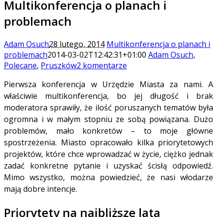
Multikonferencja o planach i
problemach
Adam Osuch
28 lutego, 2014
Multikonferencja o planach i
problemach
2014-03-02T12:42:31+01:00
Adam Osuch
,
Polecane
,
Pruszków
2 komentarze
Pierwsza konferencja w Urzędzie Miasta za nami. A
właściwie multikonferencja, bo jej długość i brak
moderatora sprawiły, że ilość poruszanych tematów była
ogromna i w małym stopniu ze sobą powiązana. Dużo
problemów, mało konkretów – to moje główne
spostrzeżenia. Miasto opracowało kilka priorytetowych
projektów, które chce wprowadzać w życie, ciężko jednak
zadać konkretne pytanie i uzyskać ścisłą odpowiedź.
Mimo wszystko, można powiedzieć, że nasi włodarze
mają dobre intencje.
Priorytety na najbliższe lata