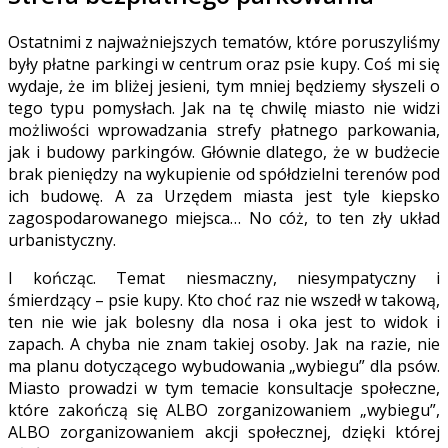
Ostatnimi z najważniejszych tematów, które poruszyliśmy
były płatne parkingi w centrum oraz psie kupy. Coś mi się
wydaje, że im bliżej jesieni, tym mniej będziemy słyszeli o
tego typu pomysłach. Jak na tę chwilę miasto nie widzi
możliwości wprowadzania strefy płatnego parkowania,
jak i budowy parkingów. Głównie dlatego, że w budżecie
brak pieniędzy na wykupienie od spółdzielni terenów pod
ich budowę. A za Urzędem miasta jest tyle kiepsko
zagospodarowanego miejsca… No cóż, to ten zły układ
urbanistyczny.
I kończąc. Temat niesmaczny, niesympatyczny i
śmierdzący – psie kupy. Kto choć raz nie wszedł w takową,
ten nie wie jak bolesny dla nosa i oka jest to widok i
zapach. A chyba nie znam takiej osoby. Jak na razie, nie
ma planu dotyczącego wybudowania „wybiegu” dla psów.
Miasto prowadzi w tym temacie konsultacje społeczne,
które zakończą się ALBO zorganizowaniem „wybiegu”,
ALBO zorganizowaniem akcji społecznej, dzięki której