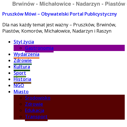
Pruszków Mówi – Obywatelski Portal Publicystyczny
Dla nas każdy temat jest ważny – Pruszków, Brwinów,
Piastów, Komorów, Michałowice, Nadarzyn i Raszyn
Styl życia
Gastronomia
Wydarzenia
Zdrowie
Kultura
Sport
Historia
NGO
Miasto
Środowisko
Zdrowie
Edukacja
Transport