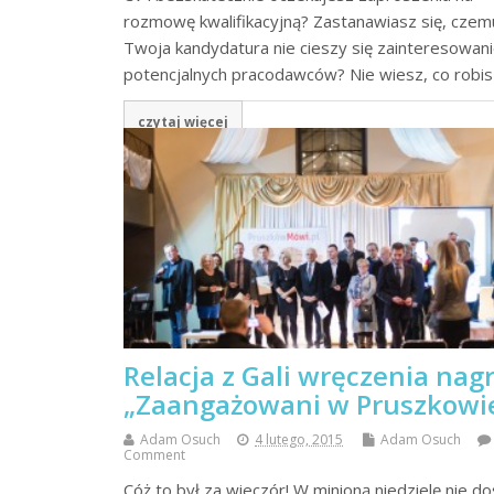
rozmowę kwalifikacyjną? Zastanawiasz się, czem
Twoja kandydatura nie cieszy się zainteresowan
potencjalnych pracodawców? Nie wiesz, co robi
czytaj więcej
Relacja z Gali wręczenia nag
„Zaangażowani w Pruszkowi
Adam Osuch
4 lutego, 2015
Adam Osuch
Comment
Cóż to był za wieczór! W minioną niedzielę nie do