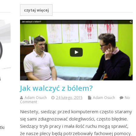
czytaj więcej
Jak walczyć z bólem?
Adam Osuch
24 lutego, 2015
Adam Osuch
No
Comment
Niestety, siedząc przed komputerem często staramy
się sami zdiagnozować dolegliwości, często błędnie.
Siedzący tryb pracy i mała ilość ruchu mogą sprawić,
tki
że nasze plecy będą potrzebowały fachowej pomocy.