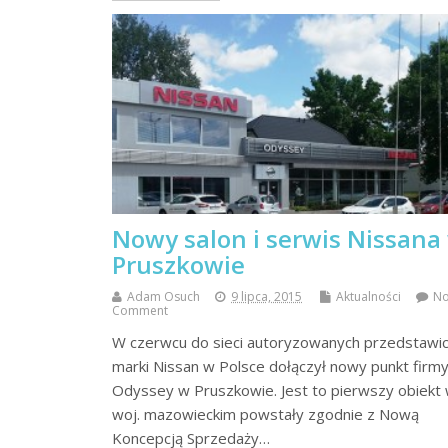
Nowy salon i serwis Nissana
Pruszkowie
Adam Osuch
9 lipca, 2015
Aktualności
N
Comment
W czerwcu do sieci autoryzowanych przedstawici
marki Nissan w Polsce dołączył nowy punkt firm
Odyssey w Pruszkowie. Jest to pierwszy obiekt
woj. mazowieckim powstały zgodnie z Nową
Koncepcją Sprzedaży…