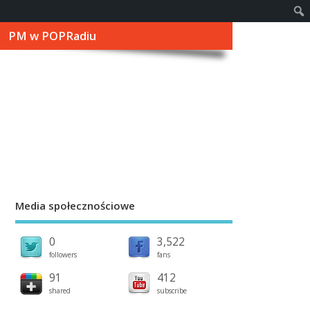
PM w POPRadiu
Media społecznościowe
0
3,522
followers
fans
91
412
shared
subscribe