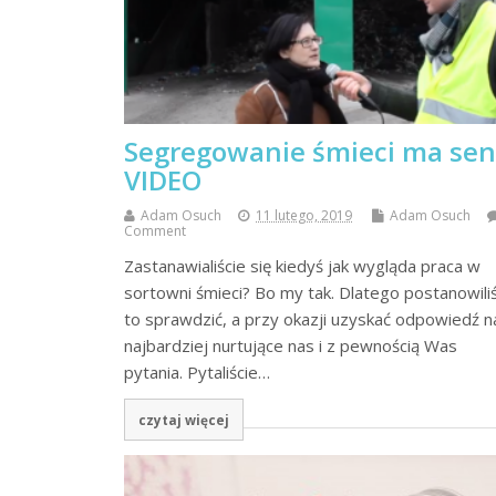
Segregowanie śmieci ma sen
VIDEO
Adam Osuch
11 lutego, 2019
Adam Osuch
Comment
Zastanawialiście się kiedyś jak wygląda praca w
sortowni śmieci? Bo my tak. Dlatego postanowil
to sprawdzić, a przy okazji uzyskać odpowiedź n
najbardziej nurtujące nas i z pewnością Was
pytania. Pytaliście…
czytaj więcej