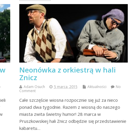
 w
Neonówka z orkiestrą w hali
Znicz
o
Adam Osuch
5 marca, 2015
Aktualności
No
Comment
eli
Całe szczęście wiosna rozpocznie się już za nieco
y
ponad dwa tygodnie. Razem z wiosną do naszego
 w
miasta zwita świetny humor! 28 marca w
Pruszkowskiej hali Znicz odbędzie się przedstawienie
kabaretu…