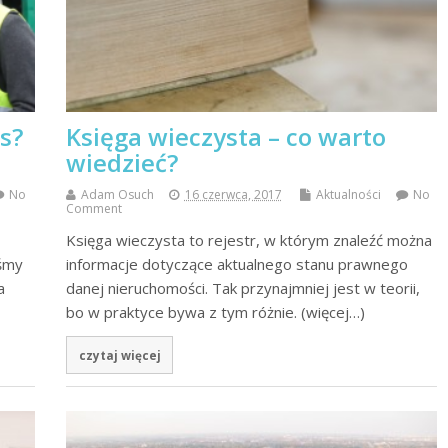
s?
Księga wieczysta – co warto
wiedzieć?
No
Adam Osuch
16 czerwca, 2017
Aktualności
No
Comment
Księga wieczysta to rejestr, w którym znaleźć można
iśmy
informacje dotyczące aktualnego stanu prawnego
a
danej nieruchomości. Tak przynajmniej jest w teorii,
bo w praktyce bywa z tym różnie. (więcej…)
czytaj więcej