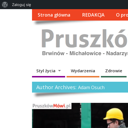
O
Zaloguj się
WordPressie
Strona główna
REDAKCJA
O pro
Styl życia
Wydarzenia
Zdrowie
Author Archives:
Adam Osuch