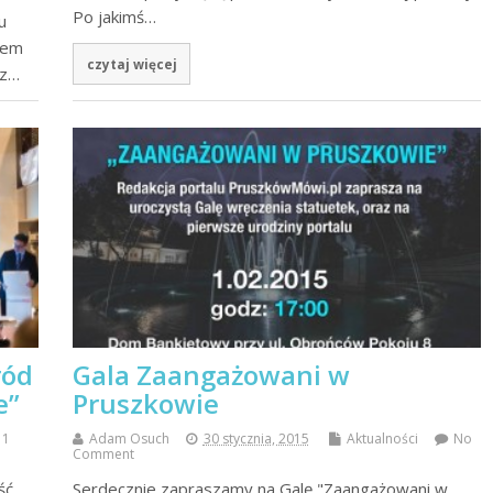
Po jakimś…
u
iem
czytaj więcej
sz…
ród
Gala Zaangażowani w
e”
Pruszkowie
1
Adam Osuch
30 stycznia, 2015
Aktualności
No
Comment
ść,
Serdecznie zapraszamy na Galę "Zaangażowani w