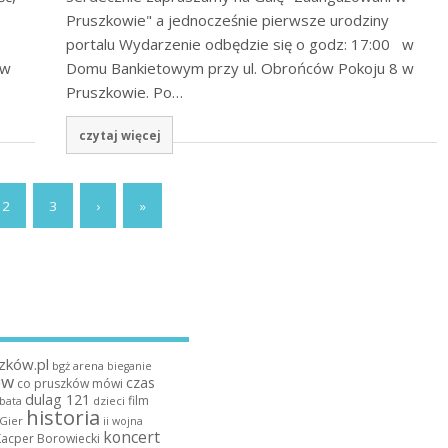
Pruszkowie" a jednocześnie pierwsze urodziny
portalu Wydarzenie odbędzie się o godz: 17:00 w
 w
Domu Bankietowym przy ul. Obrońców Pokoju 8 w
Pruszkowie. Po…
czytaj więcej
2
3
›
»
zków.pl
bgż arena
bieganie
ów
czas
co pruszków mówi
dulag 121
film
dzieci
bata
historia
 Gier
ii wojna
koncert
Kacper Borowiecki