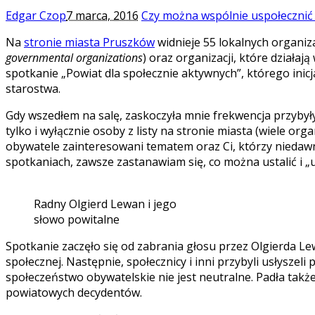
Edgar Czop
7 marca, 2016
Czy można wspólnie uspołecznić
Na
stronie miasta Pruszków
widnieje 55 lokalnych organiza
governmental organizations
) oraz organizacji, które działa
spotkanie „Powiat dla społecznie aktywnych”, którego ini
starostwa.
Gdy wszedłem na salę, zaskoczyła mnie frekwencja przybyłyc
tylko i wyłącznie osoby z listy na stronie miasta (wiele or
obywatele zainteresowani tematem oraz Ci, którzy niedawno
spotkaniach, zawsze zastanawiam się, co można ustalić i „u
Radny Olgierd Lewan i jego
słowo powitalne
Spotkanie zaczęło się od zabrania głosu przez Olgierda Le
społecznej. Następnie, społecznicy i inni przybyli usłyszel
społeczeństwo obywatelskie nie jest neutralne. Padła takż
powiatowych decydentów.