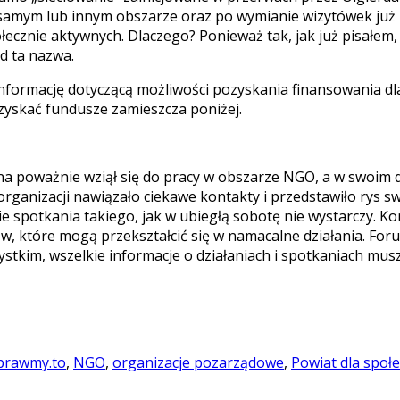
 samym lub innym obszarze oraz po wymianie wizytówek już po
ecznie aktywnych. Dlaczego? Ponieważ tak, jak już pisałem
ąd ta nazwa.
nformację dotyczącą możliwości pozyskania finansowania dla
ozyskać fundusze zamieszcza poniżej.
na poważnie wziął się do pracy w obszarze NGO, a w swoim 
organizacji nawiązało ciekawe kontakty i przedstawiło rys s
ie spotkania takiego, jak w ubiegłą sobotę nie wystarczy. K
, które mogą przekształcić się w namacalne działania. Foru
tkim, wszelkie informacje o działaniach i spotkaniach musz
prawmy.to
,
NGO
,
organizacje pozarządowe
,
Powiat dla społ