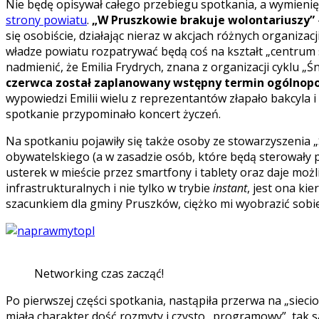
Nie będę opisywał całego przebiegu spotkania, a wymien
strony powiatu
.
„W Pruszkowie brakuje wolontariuszy”
się osobiście, działając nieraz w akcjach różnych organizac
władze powiatu rozpatrywać będą coś na kształt „centrum sz
nadmienić, że Emilia Frydrych, znana z organizacji cyklu „Ś
czerwca został zaplanowany wstępny termin ogólnop
wypowiedzi Emilii wielu z reprezentantów złapało bakcyla i
spotkanie przypominało koncert życzeń.
Na spotkaniu pojawiły się także osoby ze stowarzyszenia 
obywatelskiego (a w zasadzie osób, które będą sterowały p
usterek w mieście przez smartfony i tablety oraz daje m
infrastrukturalnych i nie tylko w trybie
instant
, jest ona ki
szacunkiem dla gminy Pruszków, ciężko mi wyobrazić sobie
Networking czas zacząć!
Po pierwszej części spotkania, nastąpiła przerwa na „siecio
miała charakter dość rozmyty i czysto „programowy”, tak 