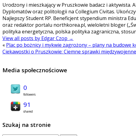
Urodzony i mieszkający w Pruszkowie badacz i aktywista
Dyplomatów oraz politologii na Collegium Civitas. Ukońc
Najlepszy Student RP. Beneficjent stypendium ministra Eduk
oraz redaktor portalu northkorea.pl, wieloletni bloger („
polityka energetyczna, polska polityka zagraniczna, stosu
View all posts by Edgar Czop
→
«
Plac po bożnicy i mykwie zagrożony – plany na budowę 
Ciekawostki o Pruszkowie: Ciemne sprawki międzywojen
Media społecznościowe
0
followers
91
shared
Szukaj na stronie