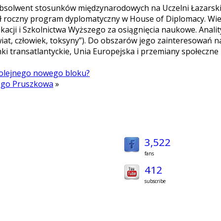
. Absolwent stosunków międzynarodowych na Uczelni Łazars
zył roczny program dyplomatyczny w House of Diplomacy. Wi
acji i Szkolnictwa Wyższego za osiągnięcia naukowe. Anality
Świat, człowiek, toksyny”). Do obszarów jego zainteresowań
nki transatlantyckie, Unia Europejska i przemiany społeczne
kolejnego nowego bloku?
nego Pruszkowa
»
3,522
fans
412
subscribe