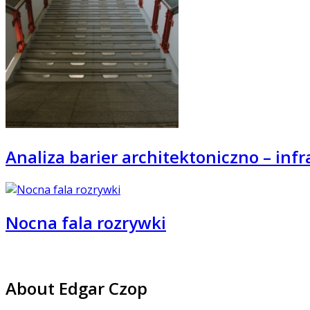
Analiza barier architektoniczno – in
Nocna fala rozrywki
About Edgar Czop