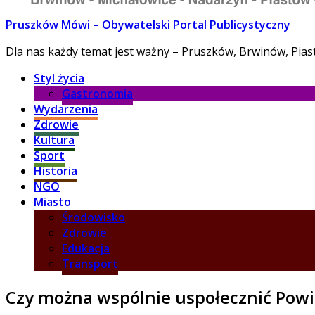
Pruszków Mówi – Obywatelski Portal Publicystyczny
Dla nas każdy temat jest ważny – Pruszków, Brwinów, Pia
Styl życia
Gastronomia
Wydarzenia
Zdrowie
Kultura
Sport
Historia
NGO
Miasto
Środowisko
Zdrowie
Edukacja
Transport
Czy można wspólnie uspołecznić Powi