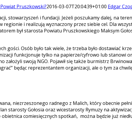
 Powiat Pruszkowski?
2016-03-07T20:04:39+01:00
Edgar Czo
cji, stowarzyszeń i fundacji. Jeżeli poszukamy dalej, na ter
ją w regionie i realizują wyznaczony przez siebie cel. Dla 
cjatorem był starosta Powiatu Pruszkowskiego Maksym Gołoś
h gości. Osób było tak wiele, że trzeba było dostawiać krze
ganizacji funkcjonuje tylko na papierze/cyfrowo lub stanowi 
 założyli swoją NGO. Pojawił się także burmistrz Brwinowa A
grać” będąc reprezentantem organizacji, ale o tym za chwilę
wana, niezrzeszonego radnego z Malich, który obecnie pełni
i plan starosty Gołosia oraz wicestarosty Rymuzy na aktywiza
e obietnica comiesięcznych spotkań, można będzie już niedłu