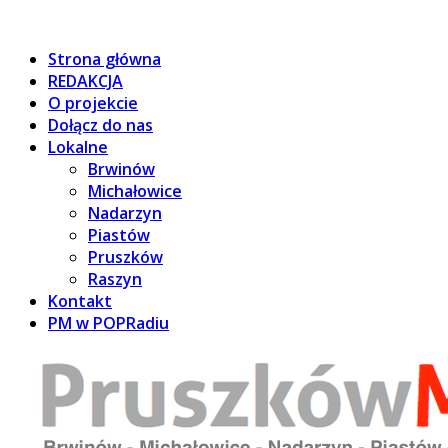
Strona główna
REDAKCJA
O projekcie
Dołącz do nas
Lokalne
Brwinów
Michałowice
Nadarzyn
Piastów
Pruszków
Raszyn
Kontakt
PM w POPRadiu