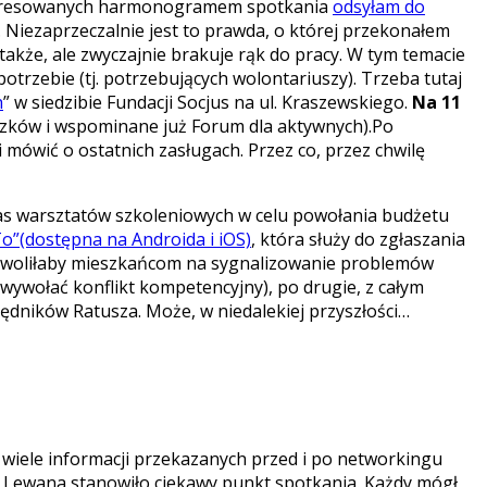
ainteresowanych harmonogramem spotkania
odsyłam do
ch. Niezaprzeczalnie jest to prawda, o której przekonałem
u także, ale zwyczajnie brakuje rąk do pracy. W tym temacie
otrzebie (tj. potrzebujących wolontariuszy). Trzeba tutaj
h
” w siedzibie Fundacji Socjus na ul. Kraszewskiego.
Na 11
zków i wspominane już Forum dla aktywnych).Po
 mówić o ostatnich zasługach. Przez co, przez chwilę
czas warsztatów szkoleniowych w celu powołania budżetu
”(dostępna na Androida i iOS)
, która służy do zgłaszania
pozwoliłaby mieszkańcom na sygnalizowanie problemów
wywołać konflikt kompetencyjny), po drugie, z całym
ędników Ratusza. Może, w niedalekiej przyszłości…
ak wiele informacji przekazanych przed i po networkingu
a Lewana stanowiło ciekawy punkt spotkania. Każdy mógł