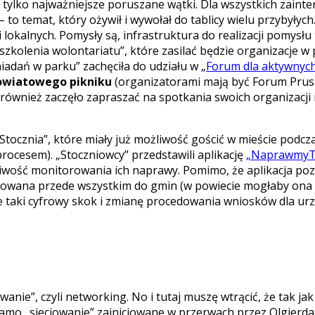
ię tylko najważniejsze poruszane wątki. Dla wszystkich z
– to temat, który ożywił i wywołał do tablicy wielu przybyły
ji lokalnych. Pomysły są, infrastruktura do realizacji pomysł
kolenia wolontariatu”, które zasilać będzie organizacje w p
niadań w parku” zachęciła do udziału w „
Forum dla aktywnyc
owiatowego pikniku
(organizatorami mają być Forum Prus
 również zaczęło zapraszać na spotkania swoich organizacji i
„Stocznia”, które miały już możliwość gościć w mieście pod
rocesem). „Stoczniowcy” przedstawili aplikację
„NaprawmyTo
ożliwość monitorowania ich naprawy. Pomimo, że aplikacja 
erowana przede wszystkim do gmin (w powiecie mogłaby ona 
 taki cyfrowy skok i zmianę procedowania wniosków dla urz
wanie”, czyli networking. No i tutaj muszę wtrącić, że tak j
samo „sieciowanie” zainicjowane w przerwach przez Olgierd