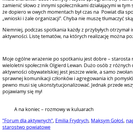
zamienić słowo z innymi społecznikami działającymi w tym
że dopiero w owych momentach był czas na Powiat dla społ
„wnioski i żale organizacji”. Chyba nie muszę tłumaczyć sk
Niemniej, podczas spotkania każdy z przybyłych otrzymał i
aktywności. Listę tematów, na których realizację można p
Moje ogólne wrażenie po spotkaniu jest dobre – starosta 
wieloletni społecznik Olgierd Lewan. Dużo osób z różnych 
aktywności obywatelskiej jest jeszcze wiele, a samo zwołan
sprawnej komunikacji członków i agregowania ich pomysłów
pewno musi się ukonstytucjonalizować. Jednak przede wszys
pojawiamy się my!
A na koniec – rozmowy w kuluarach
"Forum dla aktywnych"
,
Emilia Frydrych
,
Maksym Gołoś
,
na
starostwo powiatowe