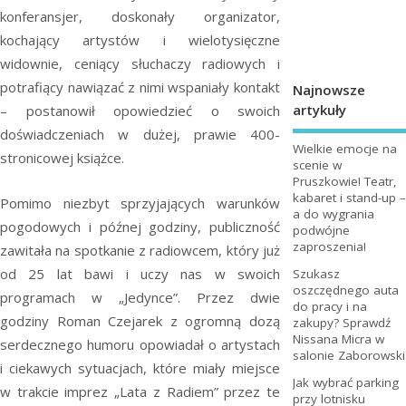
konferansjer, doskonały organizator,
kochający artystów i wielotysięczne
widownie, ceniący słuchaczy radiowych i
potrafiący nawiązać z nimi wspaniały kontakt
Najnowsze
artykuły
– postanowił opowiedzieć o swoich
doświadczeniach w dużej, prawie 400-
Wielkie emocje na
stronicowej książce.
scenie w
Pruszkowie! Teatr,
kabaret i stand-up –
Pomimo niezbyt sprzyjających warunków
a do wygrania
pogodowych i późnej godziny, publiczność
podwójne
zaproszenia!
zawitała na spotkanie z radiowcem, który już
od 25 lat bawi i uczy nas w swoich
Szukasz
oszczędnego auta
programach w „Jedynce”. Przez dwie
do pracy i na
godziny Roman Czejarek z ogromną dozą
zakupy? Sprawdź
Nissana Micra w
serdecznego humoru opowiadał o artystach
salonie Zaborowski
i ciekawych sytuacjach, które miały miejsce
Jak wybrać parking
w trakcie imprez „Lata z Radiem” przez te
przy lotnisku