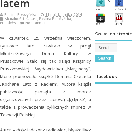
latem
3,522
followers
Paulina Położyńska
11 października, 2014
fans
Aktualności
,
Kultura
,
Paulina Położyńska
,
Pruszków
No Comment
91
412
shared
subscribe
Szukaj na stronie
W czwartek, 25 września wieczorem,
tytułowe lato zawitało w progi
Młodzieżowego Domu Kultury w
Pruszkowie. Stało się tak dzięki Książnicy
Pruszkowskiej i Wydawnictwu „Marginesy”,
facebook
które promowało książkę Romana Czejarka
„Kochane Lato z Radiem”. Autora książki
publiczność pamięta z imprez
organizowanych przez radiową „Jędynkę”, a
także z prowadzenia cyklicznych imprez w
Telewizji Polskiej.
Autor – doświadczony radiowiec, błyskotliwy