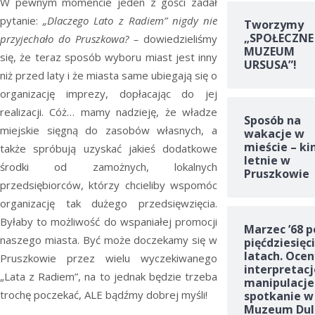
W pewnym momencie jeden z gości zadał
pytanie:
„Dlaczego Lato z Radiem” nigdy nie
Tworzymy
„SPOŁECZNE
przyjechało do Pruszkowa? –
dowiedzieliśmy
MUZEUM
się, że teraz sposób wyboru miast jest inny
URSUSA”!
niż przed laty i że miasta same ubiegają się o
organizację imprezy, dopłacając do jej
realizacji. Cóż… mamy nadzieję, że władze
Sposób na
miejskie sięgną do zasobów własnych, a
wakacje w
mieście – ki
także spróbują uzyskać jakieś dodatkowe
letnie w
środki od zamożnych, lokalnych
Pruszkowie
przedsiębiorców, którzy chcieliby wspomóc
organizację tak dużego przedsięwzięcia.
Byłaby to możliwość do wspaniałej promocji
Marzec ’68 p
naszego miasta. Być może doczekamy się w
pięćdziesięc
latach. Ocen
Pruszkowie przez wielu wyczekiwanego
interpretacj
„Lata z Radiem”, na to jednak będzie trzeba
manipulacje
trochę poczekać, ALE bądźmy dobrej myśli!
spotkanie w
Muzeum Dul