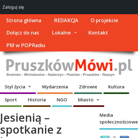
Zaloguj się
Strona główna
REDAKCJA
O projekcie
Dołącz do nas
Lokalne
Kontakt
PM w POPRadiu
Styl życia
Wydarzenia
Zdrowie
Kultura
Sport
Historia
NGO
Miasto
Jesienią –
Media
społecznościowe
spotkanie z
0