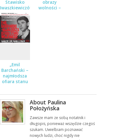
Stawisko
obrazy
Iwaszkiewiczów
wolności –
w czasie
koncert w
wojny i
ramach cyklu
pokoju
Karty historii
w Muzeum
Dulag 121
„Emil
Barchański –
najmłodsza
ofiara stanu
wojennego” –
spotkanie w
Muzeum
About Paulina
Dulag 121
Położyńska
Zawsze mam ze sobą notatnik i
długopis, ponieważ wszędzie czegoś
szukam. Uwielbiam poznawać
nowych ludzi, choć nigdy nie