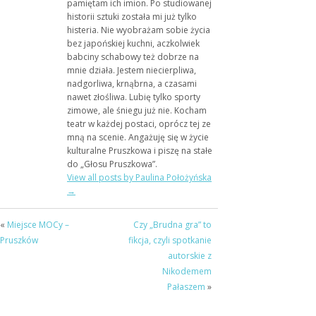
pamiętam ich imion. Po studiowanej
historii sztuki została mi już tylko
histeria. Nie wyobrażam sobie życia
bez japońskiej kuchni, aczkolwiek
babciny schabowy też dobrze na
mnie działa. Jestem niecierpliwa,
nadgorliwa, krnąbrna, a czasami
nawet złośliwa. Lubię tylko sporty
zimowe, ale śniegu już nie. Kocham
teatr w każdej postaci, oprócz tej ze
mną na scenie. Angażuję się w życie
kulturalne Pruszkowa i piszę na stałe
do „Głosu Pruszkowa”.
View all posts by Paulina Położyńska
→
«
Miejsce MOCy –
Czy „Brudna gra” to
Pruszków
fikcja, czyli spotkanie
autorskie z
Nikodemem
Pałaszem
»