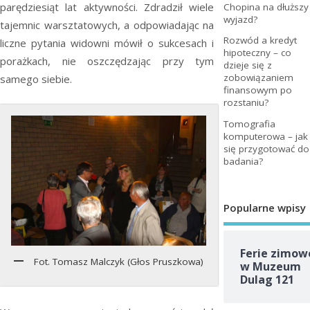
parędziesiąt lat aktywności. Zdradził wiele
Chopina na dłuższy
wyjazd?
tajemnic warsztatowych, a odpowiadając na
Rozwód a kredyt
liczne pytania widowni mówił o sukcesach i
hipoteczny – co
porażkach, nie oszczędzając przy tym
dzieje się z
zobowiązaniem
samego siebie.
finansowym po
rozstaniu?
Tomografia
komputerowa – jak
się przygotować do
badania?
Popularne wpisy
Ferie zimow
Fot. Tomasz Malczyk (Głos Pruszkowa)
w Muzeum
Dulag 121