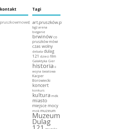
kontakt
Tagi
art.pruszków.pl
pruszkowmowi@gmail.com
bgż arena
bieganie
brwinów
co
pruszków mówi
czas wolny
dulag
debata
121
film
dzieci
Galaktyka Gier
historia
ii
wojna światowa
Kacper
Borowiecki
koncert
konkurs
kultura
mdk
miasto
miejsce mocy
muzeum
mok
Muzeum
Dulag
121
muzyka