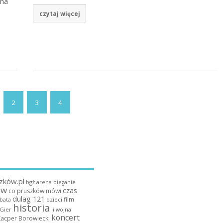
 na
czytaj więcej
2
3
4
zków.pl
bgż arena
bieganie
ów
czas
co pruszków mówi
dulag 121
film
dzieci
bata
historia
 Gier
ii wojna
koncert
Kacper Borowiecki