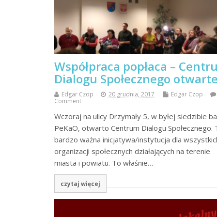
Współpraca popłaca – Centr
Dialogu Społecznego otwarte
Edgar Czop
20 grudnia, 2017
Edgar Czop
Comment
Wczoraj na ulicy Drzymały 5, w byłej siedzibie b
PeKaO, otwarto Centrum Dialogu Społecznego. 
bardzo ważna inicjatywa/instytucja dla wszystkic
organizacji społecznych działających na terenie
miasta i powiatu. To właśnie…
czytaj więcej