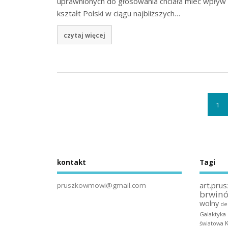
uprawnionych do głosowania chciała mieć wpływ
kształt Polski w ciągu najbliższych…
czytaj więcej
1
kontakt
Tagi
art.prus
pruszkowmowi@gmail.com
brwin
wolny
de
Galaktyka
światowa