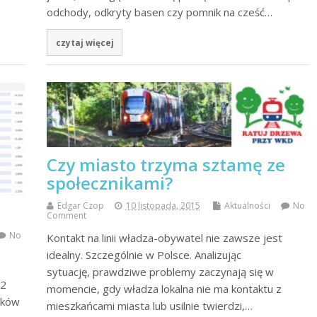
odchody, odkryty basen czy pomnik na cześć…
czytaj więcej
Czy miasto trzyma sztamę ze
społecznikami?
Edgar Czop
10 listopada, 2015
Aktualności
No
Comment
No
Kontakt na linii władza-obywatel nie zawsze jest
idealny. Szczególnie w Polsce. Analizując
sytuację, prawdziwe problemy zaczynają się w
92
momencie, gdy władza lokalna nie ma kontaktu z
aków
mieszkańcami miasta lub usilnie twierdzi,…