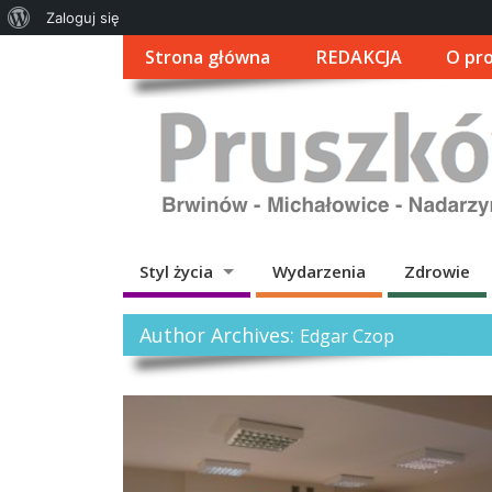
O
Zaloguj się
WordPressie
Strona główna
REDAKCJA
O pro
Styl życia
Wydarzenia
Zdrowie
Author Archives:
Edgar Czop