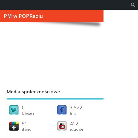
PM w POPRadiu
Media społecznościowe
0
3,522
followers
fans
91
412
shared
subscribe