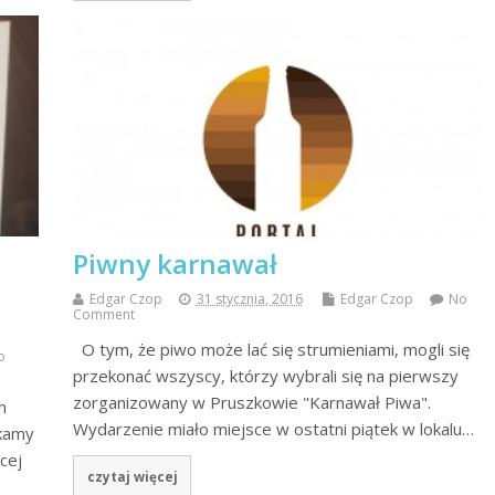
Piwny karnawał
Edgar Czop
31 stycznia, 2016
Edgar Czop
No
Comment
O tym, że piwo może lać się strumieniami, mogli się
o
przekonać wszyscy, którzy wybrali się na pierwszy
zorganizowany w Pruszkowie "Karnawał Piwa".
h
Wydarzenie miało miejsce w ostatni piątek w lokalu…
ukamy
cej
czytaj więcej