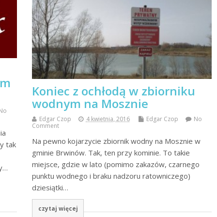
em
Koniec z ochłodą w zbiorniku
wodnym na Mosznie
No
Edgar Czop
4 kwietnia, 2016
Edgar Czop
No
Comment
ia
Na pewno kojarzycie zbiornik wodny na Mosznie w
y tak
gminie Brwinów. Tak, ten przy kominie. To takie
miejsce, gdzie w lato (pomimo zakazów, czarnego
by…
punktu wodnego i braku nadzoru ratowniczego)
dziesiątki…
czytaj więcej