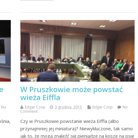
e
W Pruszkowie może powstać
wieża Eiffla
No
Edgar Czop
3 grudnia, 2015
Edgar Czop
No
Comment
śnia,
Czy w Pruszkowie powstanie wieża Eiffla (albo
przynajmniej jej miniatura)? Niewykluczone, tak samo
jak to, że mogą znaleźć się pieniądze na kosze na psie