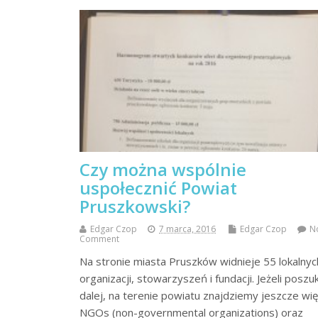
Czy można wspólnie
uspołecznić Powiat
Pruszkowski?
Edgar Czop
7 marca, 2016
Edgar Czop
N
Comment
Na stronie miasta Pruszków widnieje 55 lokalnyc
organizacji, stowarzyszeń i fundacji. Jeżeli posz
dalej, na terenie powiatu znajdziemy jeszcze wię
NGOs (non-governmental organizations) oraz