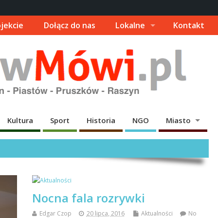
jekcie
Dołącz do nas
Lokalne
Kontakt
Kultura
Sport
Historia
NGO
Miasto
Nocna fala rozrywki
Edgar Czop
20 lipca, 2016
Aktualności
No