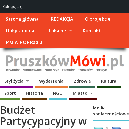
Zaloguj się
Strona główna
REDAKCJA
O projekcie
Dołącz do nas
Lokalne
Kontakt
PM w POPRadiu
Styl życia
Wydarzenia
Zdrowie
Kultura
Sport
Historia
NGO
Miasto
Budżet
Media
społecznościowe
Partycypacyjny w
0