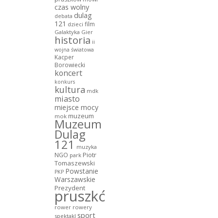
czas wolny
dulag
debata
121
film
dzieci
Galaktyka Gier
historia
ii
wojna światowa
Kacper
Borowiecki
koncert
konkurs
kultura
mdk
miasto
miejsce mocy
muzeum
mok
Muzeum
Dulag
121
muzyka
NGO
Piotr
park
Tomaszewski
Powstanie
PKP
Warszawskie
Prezydent
pruszków
rower
rowery
sport
spektakl