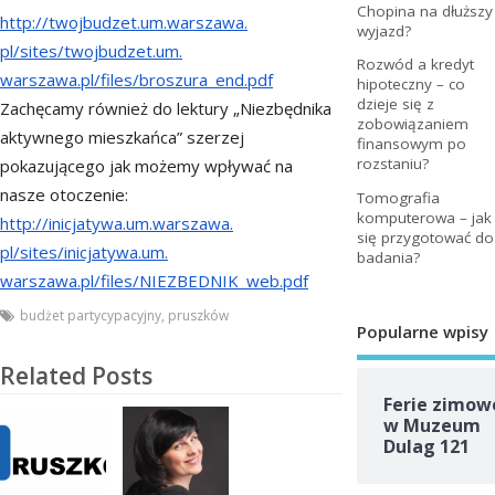
Chopina na dłuższy
http://twojbudzet.um.warszawa.
wyjazd?
pl/sites/twojbudzet.um.
Rozwód a kredyt
warszawa.pl/files/broszura_
end.pdf
hipoteczny – co
dzieje się z
Zachęcamy również do lektury „Niezbędnika
zobowiązaniem
aktywnego mieszkańca” szerzej
finansowym po
rozstaniu?
pokazującego jak możemy wpływać na
nasze otoczenie:
Tomografia
komputerowa – jak
http://inicjatywa.um.warszawa.
się przygotować do
pl/sites/inicjatywa.um.
badania?
warszawa.pl/files/NIEZBEDNIK_
web.pdf
budżet partycypacyjny
,
pruszków
Popularne wpisy
Related Posts
Ferie zimow
w Muzeum
Dulag 121