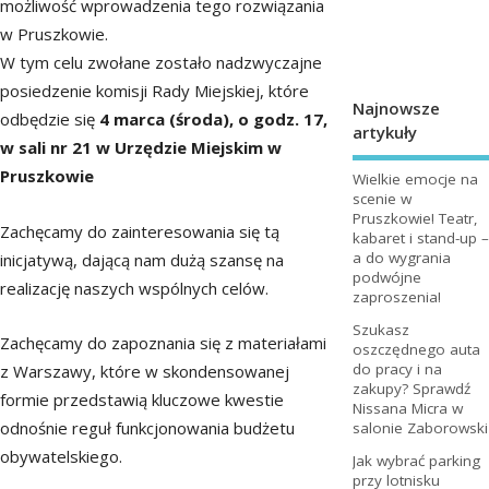
możliwość wprowadzenia tego rozwiązania
w Pruszkowie.
W tym celu zwołane zostało nadzwyczajne
posiedzenie komisji Rady Miejskiej, które
Najnowsze
odbędzie się
4 marca (środa), o godz. 17,
artykuły
w sali nr 21 w Urzędzie Miejskim w
Pruszkowie
Wielkie emocje na
scenie w
Pruszkowie! Teatr,
Zachęcamy do zainteresowania się tą
kabaret i stand-up –
a do wygrania
inicjatywą, dającą nam dużą szansę na
podwójne
realizację naszych wspólnych celów.
zaproszenia!
Szukasz
Zachęcamy do zapoznania się z materiałami
oszczędnego auta
do pracy i na
z Warszawy, które w skondensowanej
zakupy? Sprawdź
formie przedstawią kluczowe kwestie
Nissana Micra w
odnośnie reguł funkcjonowania budżetu
salonie Zaborowski
obywatelskiego.
Jak wybrać parking
przy lotnisku