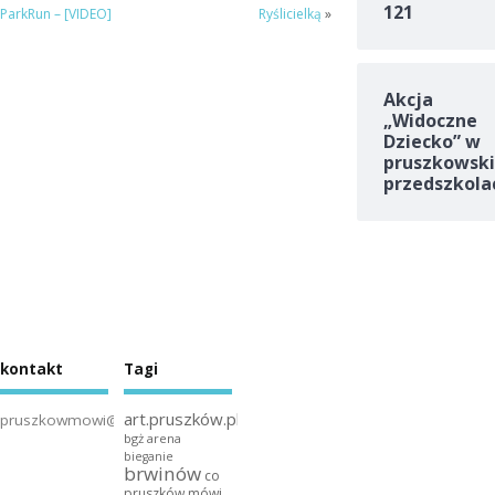
121
ParkRun – [VIDEO]
Ryślicielką
»
Akcja
„Widoczne
Dziecko” w
pruszkowski
przedszkola
kontakt
Tagi
art.pruszków.pl
pruszkowmowi@gmail.com
bgż arena
bieganie
brwinów
co
pruszków mówi