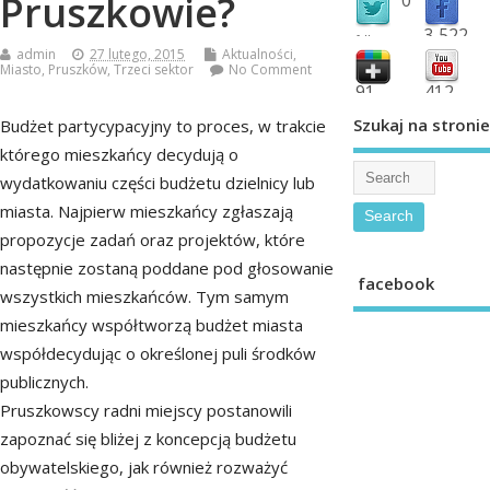
Pruszkowie?
3,522
followers
admin
27 lutego, 2015
Aktualności
,
fans
Miasto
,
Pruszków
,
Trzeci sektor
No Comment
91
412
shared
subscribe
Szukaj na stronie
Budżet partycypacyjny to proces, w trakcie
którego mieszkańcy decydują o
wydatkowaniu części budżetu dzielnicy lub
miasta. Najpierw mieszkańcy zgłaszają
propozycje zadań oraz projektów, które
następnie zostaną poddane pod głosowanie
facebook
wszystkich mieszkańców. Tym samym
mieszkańcy współtworzą budżet miasta
współdecydując o określonej puli środków
publicznych.
Pruszkowscy radni miejscy postanowili
zapoznać się bliżej z koncepcją budżetu
obywatelskiego, jak również rozważyć