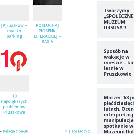
Tworzymy
„SPOŁECZNE
MUZEUM
[P]ruszków –
POSŁUCHAJ
URSUSA”!
miasto
PIOSENKI
parking
LITERACKIEJ –
BASIA
STĘPNIAK-
Sposób na
WILK Z
wakacje w
ZESPOŁEM
mieście – ki
JUŻ 19
letnie w
STYCZNIA
Pruszkowie
10
Marzec ’68 p
największych
pięćdziesięc
problemów
latach. Ocen
Pruszkowa
interpretacj
manipulacje
spotkanie w
Muzeum Dul
«
Relacja z biegu
Miejsce Mocy z