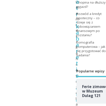
a
!
Chopina na dłuższy
t
wyjazd?
N
r
a
Rozwód a kredyt
hipoteczny – co
,
m
dzieje się z
k
i
zobowiązaniem
e
a
finansowym po
rozstaniu?
s
b
z
Tomografia
a
komputerowa – jak
k
r
się przygotować do
a
badania?
e
ń
t
c
i
ó
Popularne wpisy
s
w
t
c
a
Ferie zimow
z
w Muzeum
n
e
Dulag 121
d
k
a