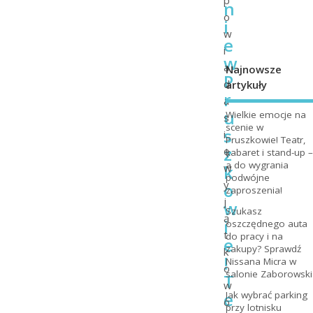
n
o
i
w
e
i
w
a
Najnowsze
P
d
artykuły
r
a
u
Wielkie emocje na
s
scenie w
s
i
Pruszkowie! Teatr,
z
ę
kabaret i stand-up –
a do wygrania
k
w
podwójne
y
o
zaproszenia!
j
w
Szukasz
ą
i
oszczędnego auta
t
do pracy i na
e
zakupy? Sprawdź
k
!
Nissana Micra w
o
salonie Zaborowski
T
w
e
Jak wybrać parking
o
przy lotnisku