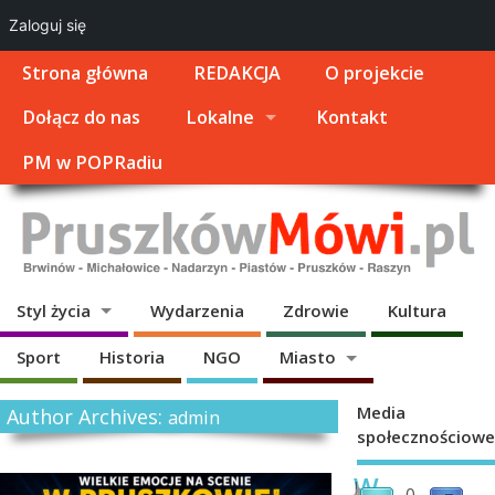
Zaloguj się
Strona główna
REDAKCJA
O projekcie
Dołącz do nas
Lokalne
Kontakt
PM w POPRadiu
Styl życia
Wydarzenia
Zdrowie
Kultura
Sport
Historia
NGO
Miasto
Media
Author Archives:
admin
społecznościowe
W
J
0