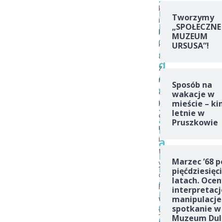
-
k
u
Tworzymy
i
p
„SPOŁECZNE
l
–
MUZEUM
k
URSUSA”!
a
a
d
z
o
n
Sposób na
w
a
wakacje w
y
k
mieście – ki
letnie w
g
o
Pruszkowie
r
m
a
i
t
n
Marzec ’68 p
y
i
pięćdziesięc
c
a
latach. Ocen
h
interpretacj
p
w
manipulacje
o
spotkanie w
y
d
Muzeum Dul
d