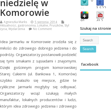
niedzielę w
3,522
Komorowie
followers
fans
91
412
Agnieszka Marks
5 sierpnia, 2014
Aktualności
,
gastronomia
,
Lokalne
,
Pruszków
,
Styl
shared
subscribe
Szukaj na stronie
życia
,
Wydarzenia
No Comment
Idea Jarmarku w Komorowie zrodziła się z
miłości do zdrowego dobrego jedzenia i do
podróży. Organizatorzy postanowili podzielić
się tymi smakami z sąsiadami i znajomymi.
facebook
Dzięki gościnnym progom komorowskiej
Starej Cukierni (ul. Bankowa 1, Komorów)
szybko znalazło się miejsce, gdzie te
cykliczne Jarmarki mogłyby się odbywać.
Organizatorzy wciąż szukają małych
manufaktur, lokalnych producentów i ludzi,
którym idea zdrowego jedzenia i zdrowego