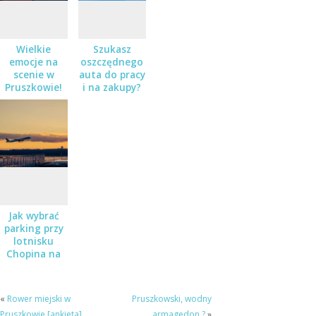
Wielkie
Szukasz
emocje na
oszczędnego
scenie w
auta do pracy
Pruszkowie!
i na zakupy?
Teatr,
Sprawdź
kabaret i
Nissana Micra
stand-up – a
w salonie
do wygrania
Zaborowski
podwójne
zaproszenia!
Jak wybrać
parking przy
lotnisku
Chopina na
dłuższy
wyjazd?
«
Rower miejski w
Pruszkowski, wodny
Pruszkowie [ankieta]
armagedon.?
»