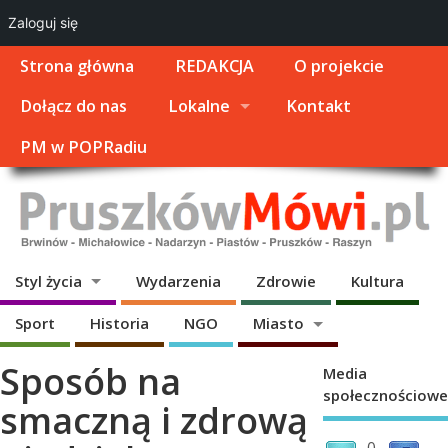
Zaloguj się
Strona główna
REDAKCJA
O projekcie
Dołącz do nas
Lokalne
Kontakt
PM w POPRadiu
Styl życia
Wydarzenia
Zdrowie
Kultura
Sport
Historia
NGO
Miasto
Sposób na
Media
społecznościowe
smaczną i zdrową
0