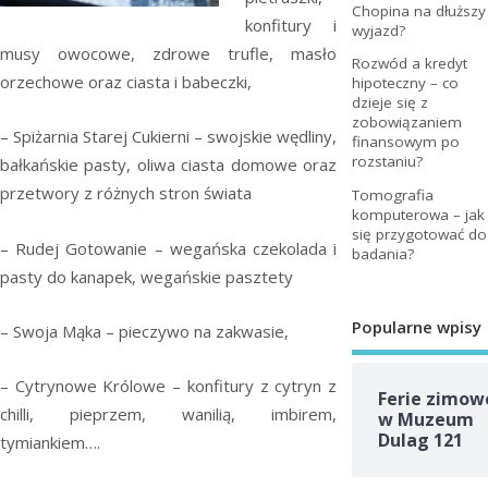
Chopina na dłuższy
konfitury i
wyjazd?
musy owocowe, zdrowe trufle, masło
Rozwód a kredyt
orzechowe oraz ciasta i babeczki,
hipoteczny – co
dzieje się z
zobowiązaniem
– Spiżarnia Starej Cukierni – swojskie wędliny,
finansowym po
rozstaniu?
bałkańskie pasty, oliwa ciasta domowe oraz
przetwory z różnych stron świata
Tomografia
komputerowa – jak
się przygotować do
– Rudej Gotowanie – wegańska czekolada i
badania?
pasty do kanapek, wegańskie pasztety
Popularne wpisy
– Swoja Mąka – pieczywo na zakwasie,
– Cytrynowe Królowe – konfitury z cytryn z
Ferie zimow
chilli, pieprzem, wanilią, imbirem,
w Muzeum
Dulag 121
tymiankiem….