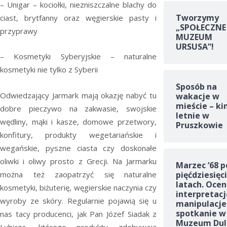
– Unigar – kociołki, niezniszczalne blachy do
Tworzymy
ciast, brytfanny oraz węgierskie pasty i
„SPOŁECZNE
przyprawy
MUZEUM
URSUSA”!
– Kosmetyki Syberyjskie – naturalne
kosmetyki nie tylko z Syberii
Sposób na
Odwiedzający Jarmark mają okazję nabyć tu
wakacje w
mieście – ki
dobre pieczywo na zakwasie, swojskie
letnie w
wędliny, mąki i kasze, domowe przetwory,
Pruszkowie
konfitury, produkty wegetariańskie i
wegańskie, pyszne ciasta czy doskonałe
oliwki i oliwy prosto z Grecji. Na Jarmarku
Marzec ’68 p
można też zaopatrzyć się naturalne
pięćdziesięc
latach. Ocen
kosmetyki, biżuterię, węgierskie naczynia czy
interpretacj
wyroby ze skóry. Regularnie pojawią się u
manipulacje
spotkanie w
nas tacy producenci, jak Pan Józef Siadak z
Muzeum Dul
Lubicza, którego produkty zdobywają