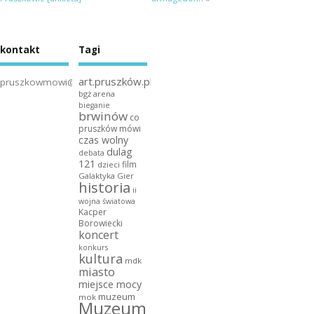
kontakt
Tagi
art.pruszków.pl
pruszkowmowi@gmail.com
bgż arena
bieganie
brwinów
co
pruszków mówi
czas wolny
dulag
debata
121
film
dzieci
Galaktyka Gier
historia
ii
wojna światowa
Kacper
Borowiecki
koncert
konkurs
kultura
mdk
miasto
miejsce mocy
muzeum
mok
Muzeum