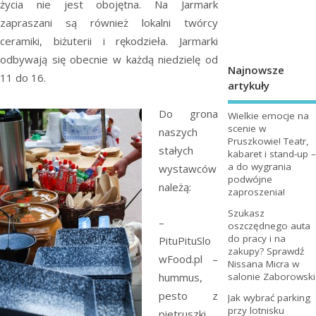
życia nie jest obojętna. Na Jarmark
zapraszani są również lokalni twórcy
ceramiki, biżuterii i rękodzieła. Jarmarki
odbywają się obecnie w każdą niedzielę od
Najnowsze
11 do 16.
artykuły
Do grona
Wielkie emocje na
scenie w
naszych
Pruszkowie! Teatr,
stałych
kabaret i stand-up –
a do wygrania
wystawców
podwójne
należą:
zaproszenia!
Szukasz
–
oszczędnego auta
do pracy i na
PituPituSlo
zakupy? Sprawdź
wFood.pl –
Nissana Micra w
hummus,
salonie Zaborowski
pesto z
Jak wybrać parking
przy lotnisku
pietruszki,