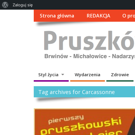
O
Zaloguj się
WordPressie
Strona główna
REDAKCJA
O pro
Styl życia
Wydarzenia
Zdrowie
Tag archives for Carcassonne