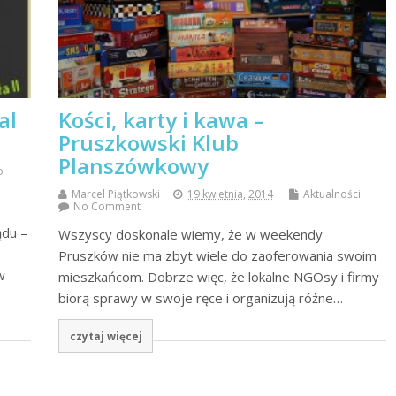
al
Kości, karty i kawa –
Pruszkowski Klub
Planszówkowy
o
Marcel Piątkowski
19 kwietnia, 2014
Aktualności
No Comment
ądu –
Wszyscy doskonale wiemy, że w weekendy
Pruszków nie ma zbyt wiele do zaoferowania swoim
w
mieszkańcom. Dobrze więc, że lokalne NGOsy i firmy
biorą sprawy w swoje ręce i organizują różne…
czytaj więcej