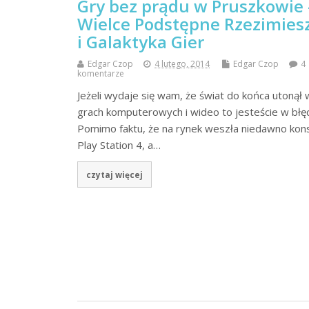
Gry bez prądu w Pruszkowie 
Wielce Podstępne Rzezimies
i Galaktyka Gier
Edgar Czop
4 lutego, 2014
Edgar Czop
4
komentarze
Jeżeli wydaje się wam, że świat do końca utonął 
grach komputerowych i wideo to jesteście w błęd
Pomimo faktu, że na rynek weszła niedawno kon
Play Station 4, a…
czytaj więcej