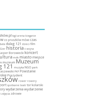
zków.pl
bgż arena
bieganie
ów
czas
co pruszków mówi
dulag 121
film
dzieci
bata
historia
 Gier
ii wojna
koncert
Kacper Borowiecki
ultura
miasto
miejsce
mdk
Muzeum
muzeum
k
g 121
NGO
muzyka
park
Powstanie
maszewski
PKP
skie
Prezydent
szków
rower
rowery
port
tor kolarski
teatr
spotkanie
wydarzenia
wydarzenie
ory
a
zdrowie
zdjęcia