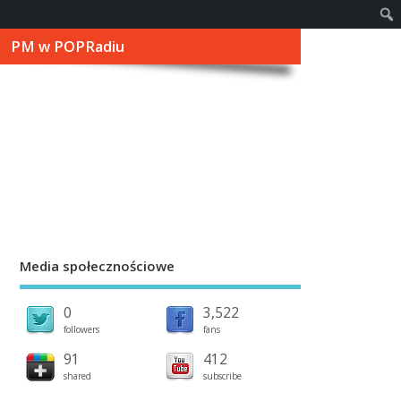
PM w POPRadiu
Media społecznościowe
0
3,522
followers
fans
91
412
shared
subscribe