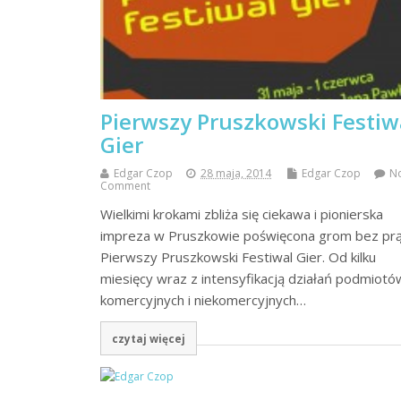
Pierwszy Pruszkowski Festiw
Gier
Edgar Czop
28 maja, 2014
Edgar Czop
N
Comment
Wielkimi krokami zbliża się ciekawa i pionierska
impreza w Pruszkowie poświęcona grom bez pr
Pierwszy Pruszkowski Festiwal Gier. Od kilku
miesięcy wraz z intensyfikacją działań podmiotó
komercyjnych i niekomercyjnych…
czytaj więcej