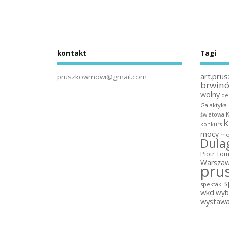
kontakt
Tagi
art.prus
pruszkowmowi@gmail.com
brwin
wolny
de
Galaktyka
światowa
k
konkurs
mocy
mo
Dula
Piotr To
Warszaw
pru
s
spektakl
wkd
wyb
wystaw