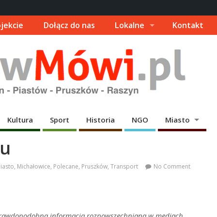
jekcie
Dołącz do nas
Lokalne
Kontakt
Kultura
Sport
Historia
NGO
Miasto
ju
iasto
,
Michałowice
,
Polecane
,
Pruszków
,
Transport
No Comment
 prawdopodobna informacja rozpowszechniana w mediach,