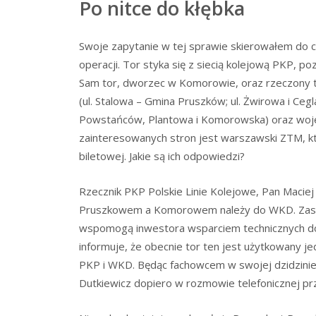
Po nitce do kłębka
Swoje zapytanie w tej sprawie skierowałem do ch
operacji. Tor styka się z siecią kolejową PKP, p
Sam tor, dworzec w Komorowie, oraz rzeczony t
(ul. Stalowa – Gmina Pruszków; ul. Żwirowa i Ceg
Powstańców, Plantowa i Komorowska) oraz wojewó
zainteresowanych stron jest warszawski ZTM, któr
biletowej. Jakie są ich odpowiedzi?
Rzecznik PKP Polskie Linie Kolejowe, Pan Maciej 
Pruszkowem a Komorowem należy do WKD. Zastrze
wspomogą inwestora wsparciem technicznych do
informuje, że obecnie tor ten jest użytkowany j
PKP i WKD. Będąc fachowcem w swojej dzidzinie, 
Dutkiewicz dopiero w rozmowie telefonicznej przy