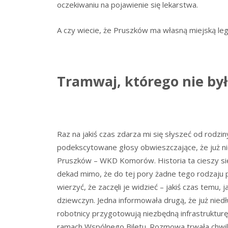
oczekiwaniu na pojawienie się lekarstwa.
A czy wiecie, że Pruszków ma własną miejską le
Tramwaj, którego nie by
Raz na jakiś czas zdarza mi się słyszeć od rodz
podekscytowane głosy obwieszczające, że już ni
Pruszków – WKD Komorów. Historia ta cieszy si
dekad mimo, że do tej pory żadne tego rodzaju p
wierzyć, że zaczęli je widzieć – jakiś czas te
dziewczyn. Jedna informowała drugą, że już niedł
robotnicy przygotowują niezbędną infrastruktur
ramach Wspólnego Biletu. Rozmowa trwała chwilę