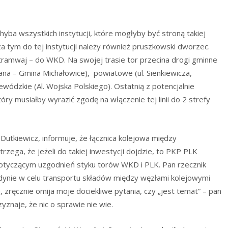
yba wszystkich instytucji, które mogłyby być stroną takiej
oza tym do tej instytucji należy również pruszkowski dworzec.
ramwaj – do WKD. Na swojej trasie tor przecina drogi gminne
lana – Gmina Michałowice), powiatowe (ul. Sienkiewicza,
dzkie (Al. Wojska Polskiego). Ostatnią z potencjalnie
y musiałby wyrazić zgodę na włączenie tej linii do 2 strefy
Dutkiewicz, informuje, że łącznica kolejowa między
ga, że jeżeli do takiej inwestycji dojdzie, to PKP PLK
tyczącym uzgodnień styku torów WKD i PLK. Pan rzecznik
edynie w celu transportu składów między węzłami kolejowymi
zręcznie omija moje dociekliwe pytania, czy „jest temat” – pan
znaje, że nic o sprawie nie wie.