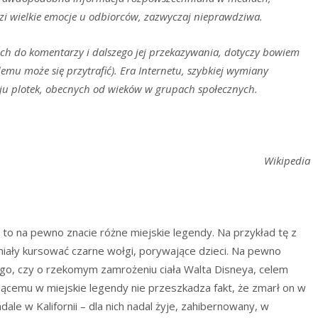
zi wielkie emocje u odbiorców, zazwyczaj nieprawdziwa.
 ich do komentarzy i dalszego jej przekazywania, dotyczy bowiem
emu może się przytrafić). Era Internetu, szybkiej wymiany
aju plotek, obecnych od wieków w grupach społecznych.
Wikipedia
a, to na pewno znacie różne miejskie legendy. Na przykład tę z
miały kursować czarne wołgi, porywające dzieci. Na pewno
ego, czy o rzekomym zamrożeniu ciała Walta Disneya, celem
ącemu w miejskie legendy nie przeszkadza fakt, że zmarł on w
le w Kalifornii – dla nich nadal żyje, zahibernowany, w