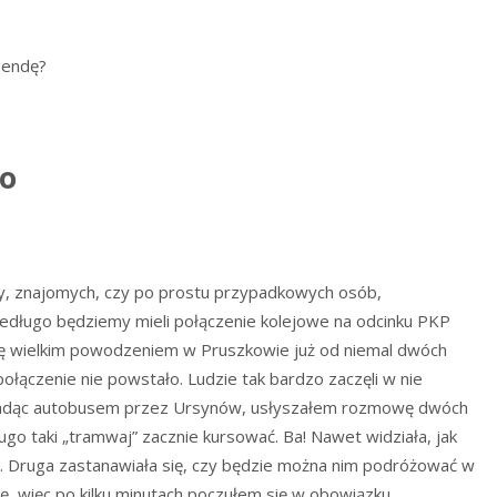
gendę?
ło
iny, znajomych, czy po prostu przypadkowych osób,
edługo będziemy mieli połączenie kolejowe na odcinku PKP
ę wielkim powodzeniem w Pruszkowie już od niemal dwóch
ołączenie nie powstało. Ludzie tak bardzo zaczęli w nie
mu, jadąc autobusem przez Ursynów, usłyszałem rozmowę dwóch
ugo taki „tramwaj” zacznie kursować. Ba! Nawet widziała, jak
ę. Druga zastanawiała się, czy będzie można nim podróżować w
, więc po kilku minutach poczułem się w obowiązku