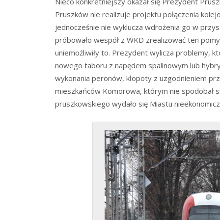
Nieco konkretniejszy okazał się Prezydent Pruszk
Pruszków nie realizuje projektu połączenia ko
jednocześnie nie wyklucza wdrożenia go w przysz
próbowało wespół z WKD zrealizować ten pomysł,
uniemożliwiły to. Prezydent wylicza problemy, któ
nowego taboru z napędem spalinowym lub hybrydo
wykonania peronów, kłopoty z uzgodnieniem prze
mieszkańców Komorowa, którym nie spodobał się
pruszkowskiego wydało się Miastu nieekonomiczn