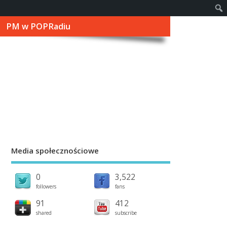
PM w POPRadiu
Media społecznościowe
0
3,522
followers
fans
91
412
shared
subscribe