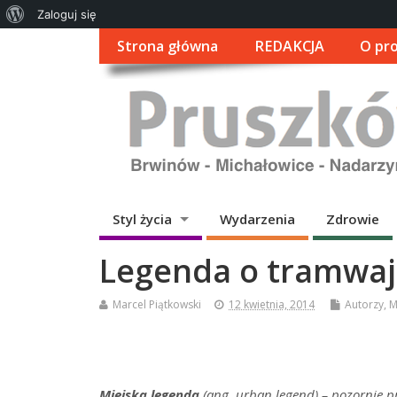
O
Zaloguj się
WordPressie
Strona główna
REDAKCJA
O pro
Styl życia
Wydarzenia
Zdrowie
Legenda o tramwa
Marcel Piątkowski
12 kwietnia, 2014
Autorzy
,
M
Miejska legenda
(ang.
urban legend
) – pozornie