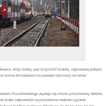
hałowice. Wójt Gminy, pan Krzysztof Grabka, odpowiada jednym
że Gmina Michałowice nie posiada informacji na temat
Powiatu Pruszkowskiego wydaje się mocno poirytowany faktem,
wie braku odpowiedzi na postawione mailowo pytanie
odczas krótkiej rozmowy informuje, że do tej pory nic nie