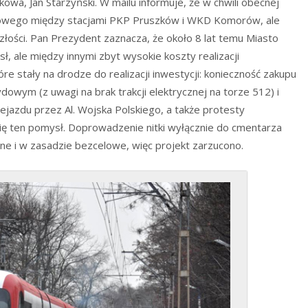
owa, Jan Starzyński. W mailu informuje, że w chwili obecnej
lejowego między stacjami PKP Pruszków i WKD Komorów, ale
łości. Pan Prezydent zaznacza, że około 8 lat temu Miasto
 ale między innymi zbyt wysokie koszty realizacji
re stały na drodze do realizacji inwestycji: konieczność zakupu
wym (z uwagi na brak trakcji elektrycznej na torze 512) i
jazdu przez Al. Wojska Polskiego, a także protesty
 ten pomysł. Doprowadzenie nitki wyłącznie do cmentarza
e i w zasadzie bezcelowe, więc projekt zarzucono.