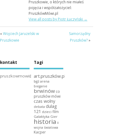
Pruszkowie, o których nie miałeś
pojęcia i współzałożyciel:
PruszkówMówi.pl
View all posts by Piotr Łuczyński
→
«
Wojciech Jaruzelski w
Samorządny
Pruszkowie
Pruszków?
»
kontakt
Tagi
art.pruszków.pl
pruszkowmowi@gmail.com
bgż arena
bieganie
brwinów
co
pruszków mówi
czas wolny
dulag
debata
121
film
dzieci
Galaktyka Gier
historia
ii
wojna światowa
Kacper