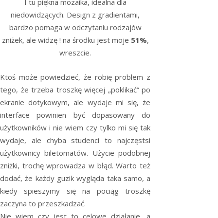
I tu piękna mozaika, idealna dla
niedowidzących. Design z gradientami,
bardzo pomaga w odczytaniu rodzajów
zniżek, ale widzę ! na środku jest moje
51%
,
wreszcie.
Ktoś może powiedzieć, że robię problem z
tego, że trzeba troszkę więcej „poklikać” po
ekranie dotykowym, ale wydaje mi się, że
interface powinien być dopasowany do
użytkowników i nie wiem czy tylko mi się tak
wydaje, ale chyba studenci to najczęstsi
użytkownicy biletomatów. Użycie podobnej
zniżki, trochę wprowadza w błąd. Warto też
dodać, że każdy guzik wygląda taka samo, a
kiedy spieszymy się na pociąg troszkę
zaczyna to przeszkadzać.
Nie wiem czy jest to celowe działanie, a