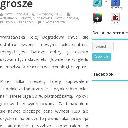
grosze
3,522
followers
Piotr Łuczyński
19 marca, 2014
fans
Aktualności
,
Miasto
,
Michałowice
,
Piotr Łuczyński
,
Pruszków
,
Transport
4 komentarze
91
412
shared
subscribe
Szukaj na stronie
Warszawska Kolej Dojazdowa chwali się
ostatnio swoimi nowymi biletomatami.
Pomysł jest bardzo dobry, ja często
używam tych skrzynek, głównie ze względu
na możliwość płacenia w technologii paypass.
facebook
Przez kilka miesięcy bilety kupowałem
zupełnie automatycznie – wybierałem bilet
na 1 strefę ulga 50 %, płatność kartą, <pik> i
gotowe bilet wydrukowany. Zastanawiałem
się nawet dlaczego cena wynosi 1.80 ale
szybko uznałem, że to pewnie jakaś prowizja
w automacie i szybko zapomniałem o