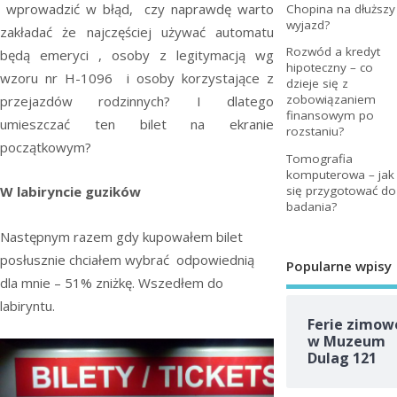
wprowadzić w błąd, czy naprawdę warto
Chopina na dłuższy
wyjazd?
zakładać że najczęściej używać automatu
Rozwód a kredyt
będą emeryci , osoby z legitymacją wg
hipoteczny – co
wzoru nr H-1096 i osoby korzystające z
dzieje się z
zobowiązaniem
przejazdów rodzinnych? I dlatego
finansowym po
umieszczać ten bilet na ekranie
rozstaniu?
początkowym?
Tomografia
komputerowa – jak
się przygotować do
W labiryncie guzików
badania?
Następnym razem gdy kupowałem bilet
posłusznie chciałem wybrać odpowiednią
Popularne wpisy
dla mnie – 51% zniżkę. Wszedłem do
labiryntu.
Ferie zimow
w Muzeum
Dulag 121