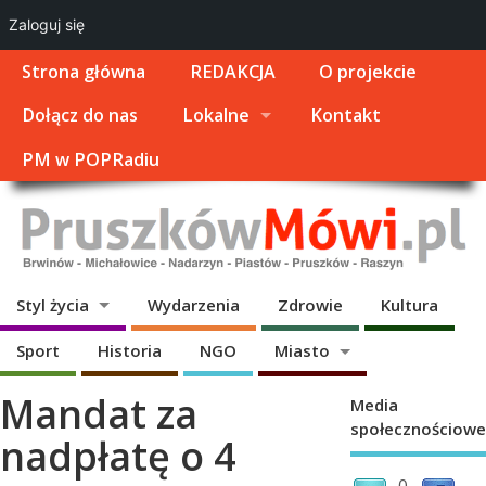
Zaloguj się
Strona główna
REDAKCJA
O projekcie
Dołącz do nas
Lokalne
Kontakt
PM w POPRadiu
Styl życia
Wydarzenia
Zdrowie
Kultura
Sport
Historia
NGO
Miasto
Mandat za
Media
społecznościowe
nadpłatę o 4
0