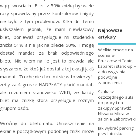
wątpliwościach. Bilet z 50% zniżką był wiele
razy sprawdzany przez kontrolerów i nigdy
nie było z tym problemów. Kilka dni temu
usłyszałem jednak, że mam niewłaściwy
Najnowsze
artykuły
bilet, ponieważ przysługuje mi studencka
zniżka 51% a nie jak na bilecie 50%, i mogę
Wielkie emocje na
dostać mandat za brak odpowiedniego
scenie w
biletu. Nie wiem na ile jest to prawda, ale
Pruszkowie! Teatr,
kabaret i stand-up –
słyszałem, że ktoś już dostał z tej okazji jakiś
a do wygrania
mandat. Trochę nie chce mi się w to wierzyć,
podwójne
zaproszenia!
żeby za 4 grosze NADPŁATY płacić mandat,
Szukasz
ale rozumiem stanowisko WKD, że każdy
oszczędnego auta
bilet ma zniżkę która przysługuje różnym
do pracy i na
grupom osób.
zakupy? Sprawdź
Nissana Micra w
salonie Zaborowski
Wróćmy do biletomatu. Umieszczenie na
Jak wybrać parking
ekranie początkowym podobnej zniżki może
przy lotnisku