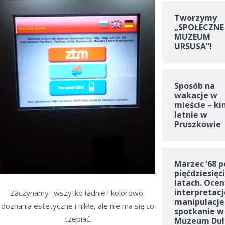
Tworzymy
„SPOŁECZNE
MUZEUM
URSUSA”!
Sposób na
wakacje w
mieście – ki
letnie w
Pruszkowie
Marzec ’68 p
pięćdziesięc
latach. Ocen
interpretacj
Zaczynamy- wszytko ładnie i kolorowo,
manipulacje
doznania estetyczne i nikłe, ale nie ma się co
spotkanie w
czepiać.
Muzeum Dul