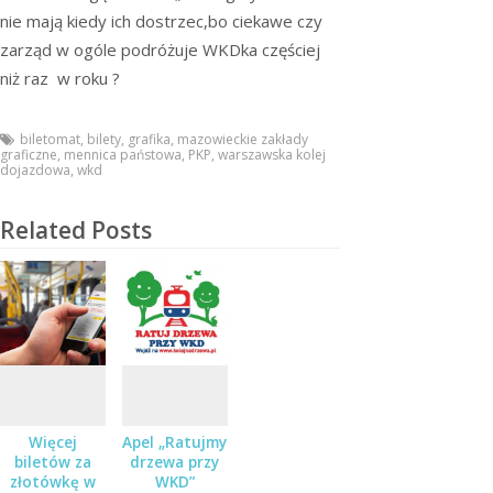
nie mają kiedy ich dostrzec,bo ciekawe czy
zarząd w ogóle podróżuje WKDka częściej
niż raz w roku ?
biletomat
,
bilety
,
grafika
,
mazowieckie zakłady
graficzne
,
mennica państowa
,
PKP
,
warszawska kolej
dojazdowa
,
wkd
Related Posts
Więcej
Apel „Ratujmy
biletów za
drzewa przy
złotówkę w
WKD”