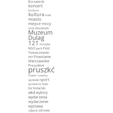
Borowiecki
koncert
konkurs
kultura
mdk
miasto
miejsce mocy
muzeum
mok
Muzeum
Dulag
121
muzyka
NGO
Piotr
park
Tomaszewski
Powstanie
PKP
Warszawskie
Prezydent
pruszków
rower
rowery
sport
spektakl
teatr
spotkanie
tor kolarski
wkd
wybory
wydarzenia
wydarzenie
wystawa
zdrowie
zdjęcia