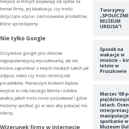
miejsce w którym pojawiają się opinie na
temat firmy, jej lokalizacja, czy treści
Tworzymy
„SPOŁECZNE
dotyczące użycia i zastosowania produktów,
MUZEUM
które sprzedajemy.
URSUSA”!
Nie tylko Google
Sposób na
Oczywiście google jest obecnie
wakacje w
mieście – ki
najpopularniejszą wyszukiwarką, ale nie
letnie w
można zapominać o innych mediach takich jak
Pruszkowie
zdjęcia, video czy treści recenzji lub
poradników. Pierwszym krokiem będzie
wejście w rolę naszego klienta i solidna
Marzec ’68 p
analiza jakich treści może poszukiwać i gdzie
pięćdziesięc
latach. Ocen
możemy spotkać go w sieci aby pokazać mu
interpretacj
ofertę.
manipulacje
spotkanie w
Muzeum Dul
Wizerunek firmy w internecie