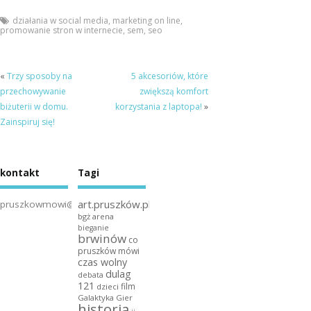
działania w social media
,
marketing on line
,
promowanie stron w internecie
,
sem
,
seo
«
Trzy sposoby na
5 akcesoriów, które
przechowywanie
zwiększą komfort
biżuterii w domu.
korzystania z laptopa!
»
Zainspiruj się!
kontakt
Tagi
art.pruszków.pl
pruszkowmowi@gmail.com
bgż arena
bieganie
brwinów
co
pruszków mówi
czas wolny
dulag
debata
121
film
dzieci
Galaktyka Gier
historia