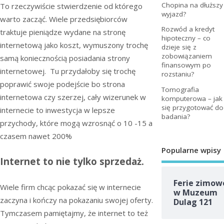
Chopina na dłuższy
To rzeczywiście stwierdzenie od którego
wyjazd?
warto zacząć. Wiele przedsiębiorców
Rozwód a kredyt
traktuje pieniądze wydane na stronę
hipoteczny – co
internetową jako koszt, wymuszony trochę
dzieje się z
zobowiązaniem
samą koniecznością posiadania strony
finansowym po
internetowej. Tu przydałoby się trochę
rozstaniu?
poprawić swoje podejście bo strona
Tomografia
internetowa czy szerzej, cały wizerunek w
komputerowa – jak
się przygotować do
internecie to inwestycja w lepsze
badania?
przychody, które mogą wzrosnąć o 10 -15 a
czasem nawet 200%
Popularne wpisy
Internet to nie tylko sprzedaż.
Ferie zimow
Wiele firm chcąc pokazać się w internecie
w Muzeum
zaczyna i kończy na pokazaniu swojej oferty.
Dulag 121
Tymczasem pamiętajmy, że internet to też