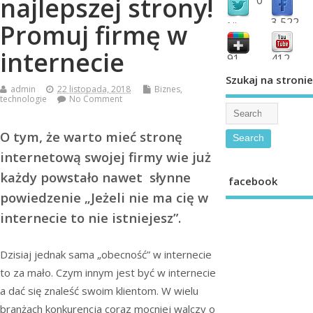
najlepszej strony!
3,522
Promuj firmę w
followers
fans
internecie
91
412
shared
subscribe
Szukaj na stronie
admin
22 listopada, 2018
Biznes
,
technologie
No Comment
O tym, że warto mieć stronę
internetową swojej firmy wie już
każdy powstało nawet słynne
facebook
powiedzenie „Jeżeli nie ma cię w
internecie to nie istniejesz”.
Dzisiaj jednak sama „obecność” w internecie
to za mało. Czym innym jest być w internecie
a dać się znaleść swoim klientom. W wielu
branżach konkurencja coraz mocniej walczy o