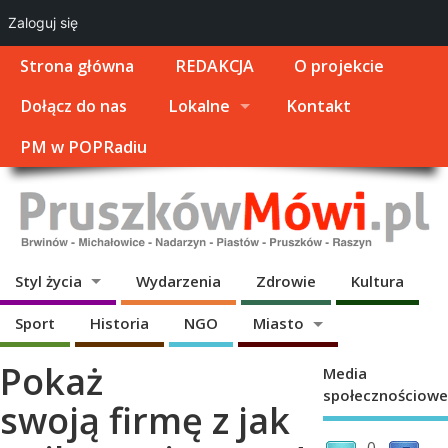
Zaloguj się
Strona główna
REDAKCJA
O projekcie
Dołącz do nas
Lokalne
Kontakt
PM w POPRadiu
Styl życia
Wydarzenia
Zdrowie
Kultura
Sport
Historia
NGO
Miasto
Pokaż
Media
społecznościowe
swoją firmę z jak
0