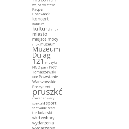
ii
wojna światowa
Kacper
Borowiecki
koncert
konkurs
kultura
mdk
miasto
miejsce mocy
muzeum
mok
Muzeum
Dulag
121
muzyka
NGO
Piotr
park
Tomaszewski
Powstanie
PKP
Warszawskie
Prezydent
pruszków
rower
rowery
sport
spektakl
teatr
spotkanie
tor kolarski
wkd
wybory
wydarzenia
wydarzenie