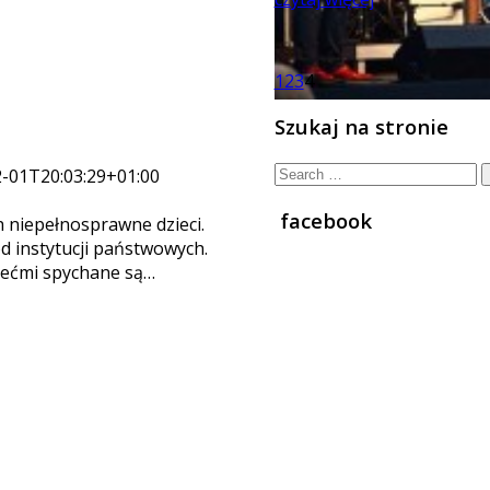
1
2
3
4
Szukaj na stronie
Search
-01T20:03:29+01:00
for:
facebook
 niepełnosprawne dzieci.
d instytucji państwowych.
ziećmi spychane są…