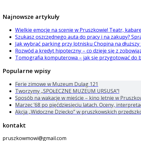
Najnowsze artykuły
Wielkie emocje na scenie w Pruszkowie! Teatr, kabar
Szukasz oszczędnego auta do pracy i na zakupy? Spr
Jak wybrać parking przy lotnisku Chopina na dłuższy
Rozwód a kredyt hipoteczny – co dzieje się z zobowi
Tomografia komputerowa – jak się przygotować do 
Popularne wpisy
Ferie zimowe w Muzeum Dulag 121
Tworzymy „SPOŁECZNE MUZEUM URSUSA”!
Sposób na wakacje w mieście – kino letnie w Pruszko
Marzec ’68 po pięćdziesięciu latach. Oceny, interpre
Akcja „Widoczne Dziecko” w pruszkowskich przedszk
kontakt
pruszkowmowi@gmail.com