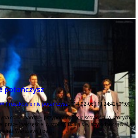
e potańczysz
W Pruszkowie nie potańczysz
2014-02-06T11:24:42+01:00
zyna coraz bardziej przypominać miejscowości, w których
pracy (najczęściej w stolicy) udają się, aby odpocząć. Nie
pialnią Warszawy i bez…