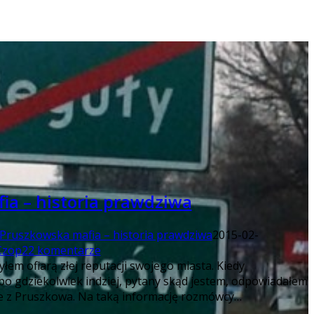
ia – historia prawdziwa
Pruszkowska mafia – historia prawdziwa
2015-02-
Czop
22 komentarze
yłem ofiarą złej reputacji swojego miasta. Kiedy
bo gdziekolwiek indziej, pytany skąd jestem, odpowiadałem
że z Pruszkowa. Na taką informację rozmówcy…