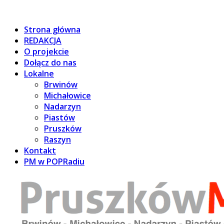
Strona główna
REDAKCJA
O projekcie
Dołącz do nas
Lokalne
Brwinów
Michałowice
Nadarzyn
Piastów
Pruszków
Raszyn
Kontakt
PM w POPRadiu