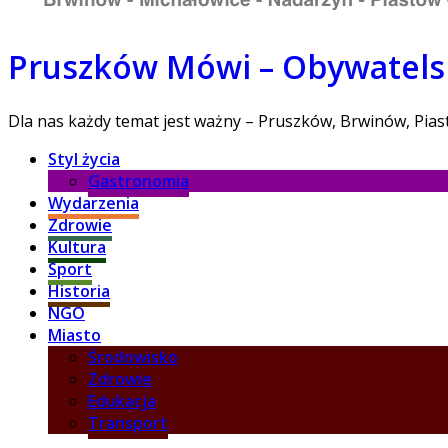
Pruszków Mówi – Obywatelsk
Dla nas każdy temat jest ważny – Pruszków, Brwinów, Pia
Styl życia
Gastronomia
Wydarzenia
Zdrowie
Kultura
Sport
Historia
NGO
Miasto
Środowisko
Zdrowie
Edukacja
Transport