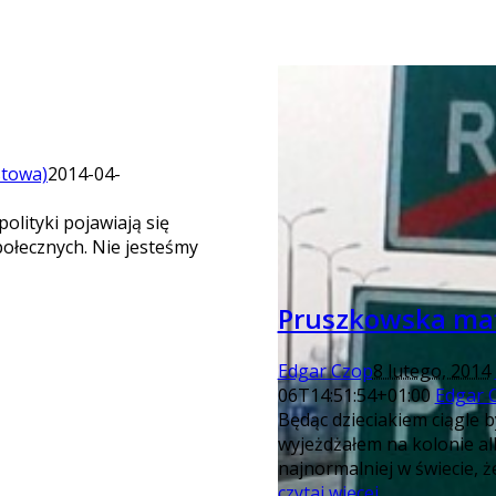
stowa)
2014-04-
olityki pojawiają się
połecznych. Nie jesteśmy
Pruszkowska maf
Edgar Czop
8 lutego, 2014
06T14:51:54+01:00
Edgar 
Będąc dzieciakiem ciągle b
wyjeżdżałem na kolonie al
najnormalniej w świecie, 
czytaj więcej