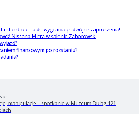
et i stand-up – a do wygrania podwójne zaproszenia!
awdź Nissana Micra w salonie Zaborowski
 wyjazd?
ązaniem finansowym po rozstaniu?
badania?
wie
tacje, manipulacje – spotkanie w Muzeum Dulag 121
olach