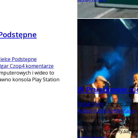
 Podstępne
ielce Podstępne
dgar Czop
4 komentarze
omputerowych i wideo to
dawno konsola Play Station
W Pruszkowie ni
Edgar Czop
2 lutego, 2014
Aktualności
6 komentarzy
Pruszków od wielu lat zac
mieszkańcy po zakończonej 
ukrywajmy, stajemy się sy
czytaj więcej