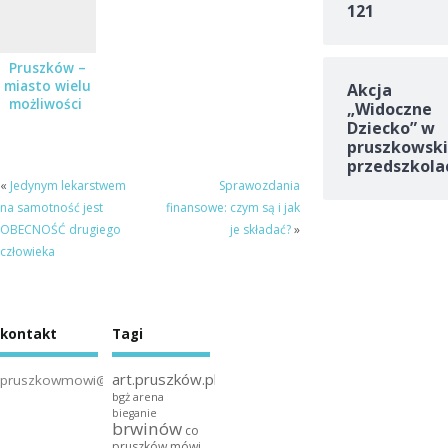
121
Pruszków –
miasto wielu
Akcja
możliwości
„Widoczne
Dziecko” w
pruszkowski
przedszkola
«
Jedynym lekarstwem
Sprawozdania
na samotność jest
finansowe: czym są i jak
OBECNOŚĆ drugiego
je składać?
»
człowieka
kontakt
Tagi
art.pruszków.pl
pruszkowmowi@gmail.com
bgż arena
bieganie
brwinów
co
pruszków mówi