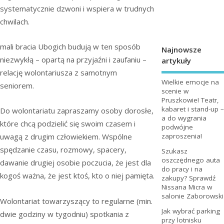
systematycznie dzwoni i wspiera w trudnych
chwilach.
mali bracia Ubogich budują w ten sposób
Najnowsze
niezwykłą – opartą na przyjaźni i zaufaniu –
artykuły
relację wolontariusza z samotnym
Wielkie emocje na
seniorem.
scenie w
Pruszkowie! Teatr,
kabaret i stand-up –
Do wolontariatu zapraszamy osoby dorosłe,
a do wygrania
które chcą podzielić się swoim czasem i
podwójne
zaproszenia!
uwagą z drugim człowiekiem. Wspólne
spędzanie czasu, rozmowy, spacery,
Szukasz
oszczędnego auta
dawanie drugiej osobie poczucia, że jest dla
do pracy i na
kogoś ważna, że jest ktoś, kto o niej pamięta.
zakupy? Sprawdź
Nissana Micra w
salonie Zaborowski
Wolontariat towarzyszący to regularne (min.
Jak wybrać parking
dwie godziny w tygodniu) spotkania z
przy lotnisku