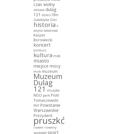
czas wolny
dulag
debata
121
film
dzieci
Galaktyka Gier
historia
ii
wojna światowa
Kacper
Borowiecki
koncert
konkurs
kultura
mdk
miasto
miejsce mocy
muzeum
mok
Muzeum
Dulag
121
muzyka
NGO
Piotr
park
Tomaszewski
Powstanie
PKP
Warszawskie
Prezydent
pruszków
rower
rowery
sport
spektakl