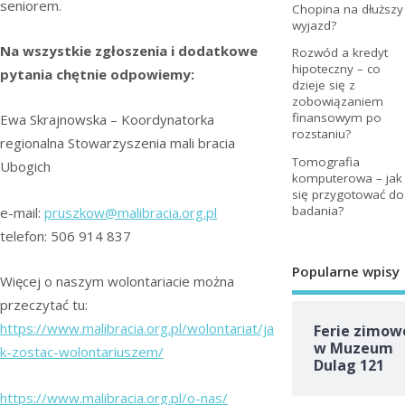
seniorem.
Chopina na dłuższy
wyjazd?
Na wszystkie zgłoszenia i dodatkowe
Rozwód a kredyt
hipoteczny – co
pytania chętnie odpowiemy:
dzieje się z
zobowiązaniem
finansowym po
Ewa Skrajnowska – Koordynatorka
rozstaniu?
regionalna Stowarzyszenia mali bracia
Tomografia
Ubogich
komputerowa – jak
się przygotować do
badania?
e-mail:
pruszkow@malibracia.org.pl
telefon: 506 914 837
Popularne wpisy
Więcej o naszym wolontariacie można
przeczytać tu:
https://www.malibracia.org.pl/wolontariat/ja
Ferie zimow
w Muzeum
k-zostac-wolontariuszem/
Dulag 121
https://www.malibracia.org.pl/o-nas/