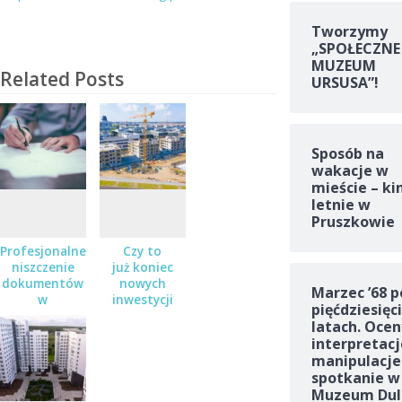
Tworzymy
„SPOŁECZNE
MUZEUM
Related Posts
URSUSA”!
Sposób na
wakacje w
mieście – ki
letnie w
Pruszkowie
Profesjonalne
Czy to
niszczenie
już koniec
dokumentów
nowych
Marzec ’68 p
w
inwestycji
pięćdziesięc
Pruszkowie,
mieszkaniowych
latach. Ocen
Piastowie i
w
interpretacj
Warszawie
Pruszkowie?
manipulacje
spotkanie w
Muzeum Dul