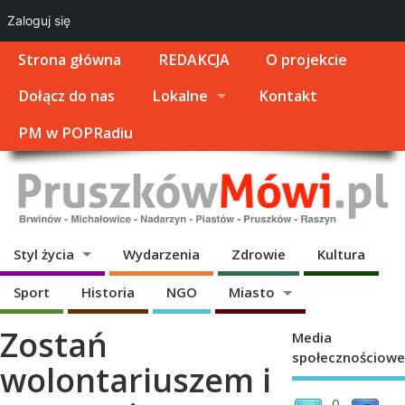
Zaloguj się
Strona główna
REDAKCJA
O projekcie
Dołącz do nas
Lokalne
Kontakt
PM w POPRadiu
Styl życia
Wydarzenia
Zdrowie
Kultura
Sport
Historia
NGO
Miasto
Zostań
Media
społecznościowe
wolontariuszem i
0