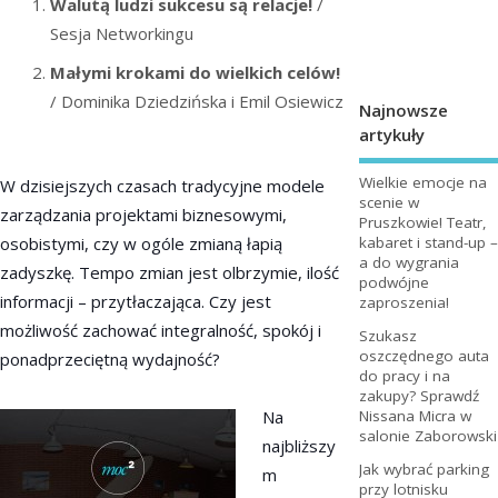
Walutą ludzi sukcesu są relacje!
/
Sesja Networkingu
Małymi krokami do wielkich celów!
/ Dominika Dziedzińska i Emil Osiewicz
Najnowsze
artykuły
Wielkie emocje na
W dzisiejszych czasach tradycyjne modele
scenie w
zarządzania projektami biznesowymi,
Pruszkowie! Teatr,
osobistymi, czy w ogóle zmianą łapią
kabaret i stand-up –
a do wygrania
zadyszkę. Tempo zmian jest olbrzymie, ilość
podwójne
informacji – przytłaczająca. Czy jest
zaproszenia!
możliwość zachować integralność, spokój i
Szukasz
oszczędnego auta
ponadprzeciętną wydajność?
do pracy i na
zakupy? Sprawdź
Na
Nissana Micra w
salonie Zaborowski
najbliższy
Jak wybrać parking
m
przy lotnisku