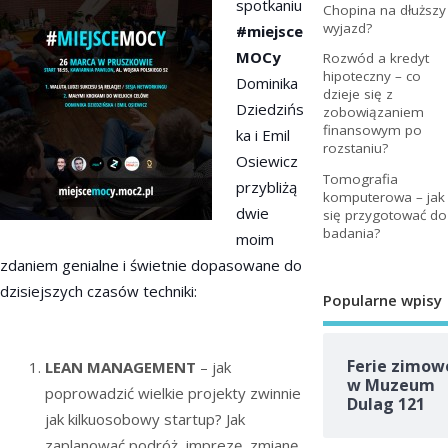
spotkaniu
Chopina na dłuższy
wyjazd?
#miejsce
MOCy
Rozwód a kredyt
hipoteczny – co
Dominika
dzieje się z
Dziedzińs
zobowiązaniem
finansowym po
ka i Emil
rozstaniu?
Osiewicz
Tomografia
przybliżą
komputerowa – jak
dwie
się przygotować do
badania?
moim
zdaniem genialne i świetnie dopasowane do
dzisiejszych czasów techniki:
Popularne wpisy
Ferie zimow
LEAN MANAGEMENT
– jak
w Muzeum
poprowadzić wielkie projekty zwinnie
Dulag 121
jak kilkuosobowy startup? Jak
zaplanować podróż, imprezę, zmianę