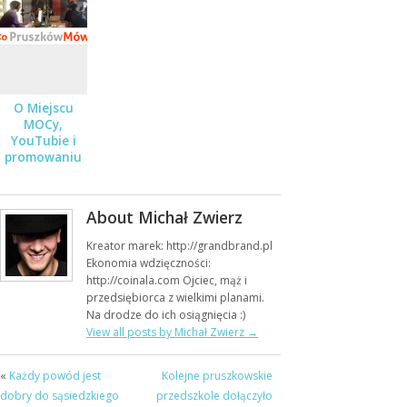
JUŻ 19
STYCZNIA
O Miejscu
MOCy,
YouTubie i
promowaniu
w internecie
– Audycja „Co
Pruszków
About Michał Zwierz
Mówi” w
POPRadiu
Kreator marek: http://grandbrand.pl
Ekonomia wdzięczności:
http://coinala.com Ojciec, mąż i
przedsiębiorca z wielkimi planami.
Na drodze do ich osiągnięcia :)
View all posts by Michał Zwierz
→
«
Każdy powód jest
Kolejne pruszkowskie
dobry do sąsiedzkiego
przedszkole dołączyło