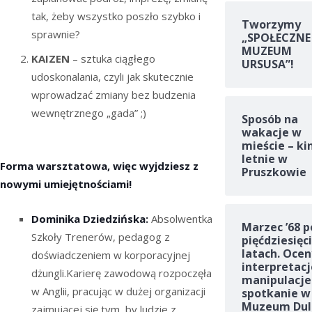
tak, żeby wszystko poszło szybko i
Tworzymy
sprawnie?
„SPOŁECZNE
MUZEUM
KAIZEN
– sztuka ciągłego
URSUSA”!
udoskonalania, czyli jak skutecznie
wprowadzać zmiany bez budzenia
wewnętrznego „gada” ;)
Sposób na
wakacje w
mieście – ki
letnie w
Forma warsztatowa, więc wyjdziesz z
Pruszkowie
nowymi umiejętnościami!
Dominika Dziedzińska:
Absolwentka
Marzec ’68 p
Szkoły Trenerów, pedagog z
pięćdziesięc
latach. Ocen
doświadczeniem w korporacyjnej
interpretacj
dżungli.Karierę zawodową rozpoczęła
manipulacje
w Anglii, pracując w dużej organizacji
spotkanie w
Muzeum Dul
zajmującej się tym, by ludzie z