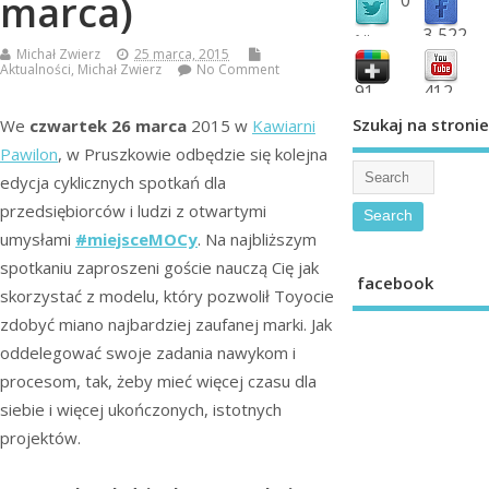
marca)
3,522
followers
Michał Zwierz
25 marca, 2015
fans
Aktualności
,
Michał Zwierz
No Comment
91
412
shared
subscribe
Szukaj na stronie
We
czwartek 26 marca
2015 w
Kawiarni
Pawilon
, w Pruszkowie odbędzie się kolejna
edycja cyklicznych spotkań dla
przedsiębiorców i ludzi z otwartymi
umysłami
#miejsceMOCy
. Na najbliższym
spotkaniu zaproszeni goście nauczą Cię jak
facebook
skorzystać z modelu, który pozwolił Toyocie
zdobyć miano najbardziej zaufanej marki. Jak
oddelegować swoje zadania nawykom i
procesom, tak, żeby mieć więcej czasu dla
siebie i więcej ukończonych, istotnych
projektów.