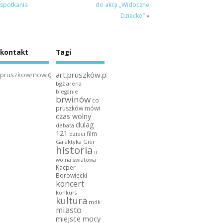
spotkania
do akcji „Widoczne
Dziecko”
»
kontakt
Tagi
art.pruszków.pl
pruszkowmowi@gmail.com
bgż arena
bieganie
brwinów
co
pruszków mówi
czas wolny
dulag
debata
121
film
dzieci
Galaktyka Gier
historia
ii
wojna światowa
Kacper
Borowiecki
koncert
konkurs
kultura
mdk
miasto
miejsce mocy