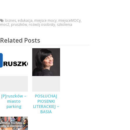
biznes
,
edukacja
,
miejsce mocy
,
miejsceMOCy
,
moc2
,
pruszków
,
rozwój osobisty
,
szkolenia
Related Posts
[P]ruszków –
POSŁUCHAJ
miasto
PIOSENKI
parking
LITERACKIEJ –
BASIA
STĘPNIAK-
WILK Z
ZESPOŁEM