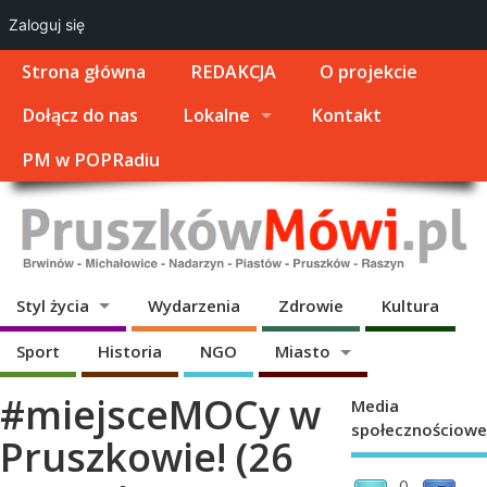
Zaloguj się
Strona główna
REDAKCJA
O projekcie
Dołącz do nas
Lokalne
Kontakt
PM w POPRadiu
Styl życia
Wydarzenia
Zdrowie
Kultura
Sport
Historia
NGO
Miasto
#miejsceMOCy w
Media
społecznościowe
Pruszkowie! (26
0