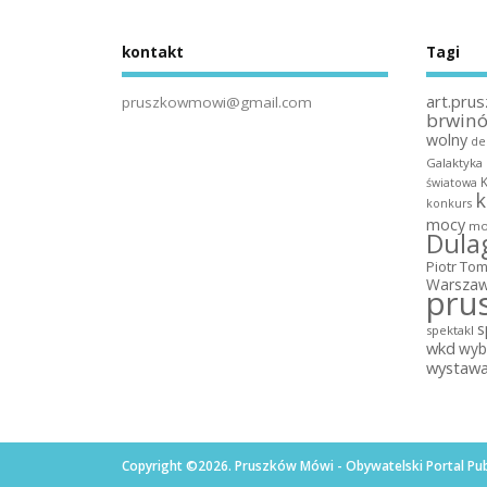
kontakt
Tagi
art.prus
pruszkowmowi@gmail.com
brwin
wolny
de
Galaktyka
światowa
k
konkurs
mocy
mo
Dula
Piotr To
Warszaw
pru
s
spektakl
wkd
wyb
wystaw
Copyright ©2026. Pruszków Mówi - Obywatelski Portal Pub