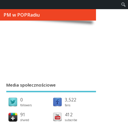
PM w POPRadiu
Media społecznościowe
0
3,522
followers
fans
91
412
shared
subscribe