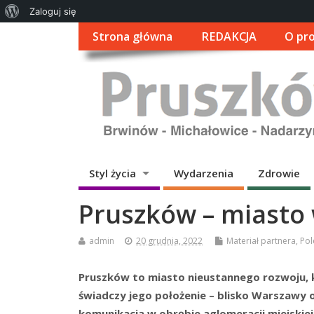
O
Zaloguj się
WordPressie
Strona główna
REDAKCJA
O pro
Styl życia
Wydarzenia
Zdrowie
Pruszków – miasto 
admin
20 grudnia, 2022
Materiał partnera
,
Pol
Pruszków to miasto nieustannego rozwoju, k
świadczy jego położenie – blisko Warszawy 
komunikacja w obrębie aglomeracji miejskiej 