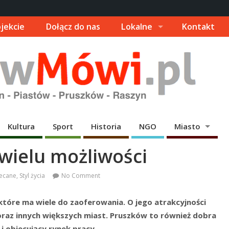
jekcie
Dołącz do nas
Lokalne
Kontakt
Kultura
Sport
Historia
NGO
Miasto
wielu możliwości
ecane
,
Styl życia
No Comment
tóre ma wiele do zaoferowania. O jego atrakcyjności
oraz innych większych miast. Pruszków to również dobra
i obiecujący rynek pracy.