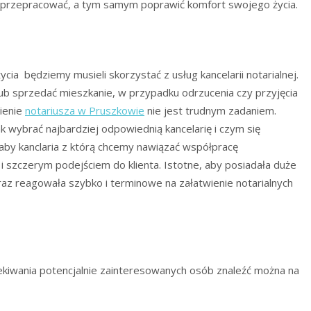
, przepracować, a tym samym poprawić komfort swojego życia.
ycia
będziemy musieli skorzystać z usług kancelarii notarialnej.
lub sprzedać mieszkanie, w przypadku odrzucenia czy przyjęcia
ienie
notariusza w Pruszkowie
nie jest trudnym zadaniem.
nak wybrać najbardziej odpowiednią kancelarię i czym się
by kanclaria z którą chcemy nawiązać współpracę
i szczerym podejściem do klienta. Istotne, aby posiadała duże
raz reagowała szybko i terminowe na załatwienie notarialnych
ekiwania potencjalnie zainteresowanych osób znaleźć można na