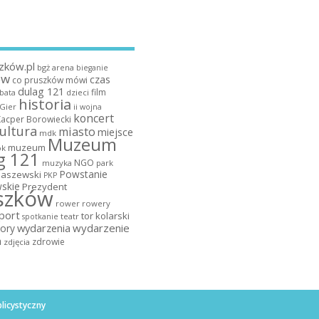
zków.pl
bgż arena
bieganie
ów
czas
co pruszków mówi
dulag 121
film
dzieci
bata
historia
 Gier
ii wojna
koncert
Kacper Borowiecki
ultura
miasto
miejsce
mdk
Muzeum
muzeum
k
g 121
NGO
muzyka
park
Powstanie
maszewski
PKP
skie
Prezydent
szków
rower
rowery
port
tor kolarski
teatr
spotkanie
wydarzenia
wydarzenie
ory
a
zdrowie
zdjęcia
licystyczny