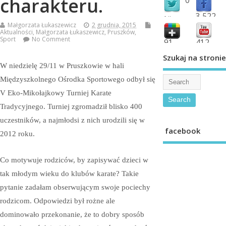
charakteru.
3,522
followers
Małgorzata Łukaszewicz
2 grudnia, 2015
fans
Aktualności
,
Małgorzata Łukaszewicz
,
Pruszków
,
Sport
No Comment
91
412
shared
subscribe
Szukaj na stronie
W niedzielę 29/11 w Pruszkowie w hali
Międzyszkolnego Ośrodka Sportowego odbył się
V Eko-Mikołajkowy Turniej Karate
Tradycyjnego. Turniej zgromadził blisko 400
uczestników, a najmłodsi z nich urodzili się w
facebook
2012 roku.
Co motywuje rodziców, by zapisywać dzieci w
tak młodym wieku do klubów karate? Takie
pytanie zadałam obserwującym swoje pociechy
rodzicom. Odpowiedzi był rożne ale
dominowało przekonanie, że to dobry sposób