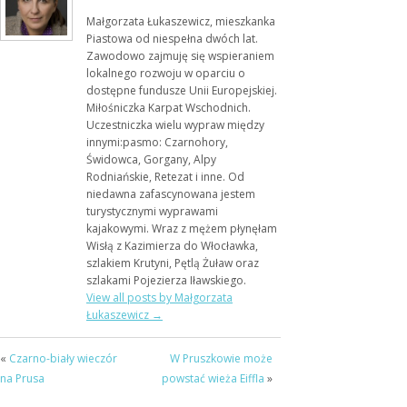
Małgorzata Łukaszewicz, mieszkanka
Piastowa od niespełna dwóch lat.
Zawodowo zajmuję się wspieraniem
lokalnego rozwoju w oparciu o
dostępne fundusze Unii Europejskiej.
Miłośniczka Karpat Wschodnich.
Uczestniczka wielu wypraw między
innymi:pasmo: Czarnohory,
Świdowca, Gorgany, Alpy
Rodniańskie, Retezat i inne. Od
niedawna zafascynowana jestem
turystycznymi wyprawami
kajakowymi. Wraz z mężem płynęłam
Wisłą z Kazimierza do Włocławka,
szlakiem Krutyni, Pętlą Żuław oraz
szlakami Pojezierza Iławskiego.
View all posts by Małgorzata
Łukaszewicz
→
«
Czarno-biały wieczór
W Pruszkowie może
na Prusa
powstać wieża Eiffla
»