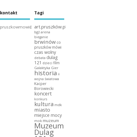
kontakt
Tagi
art.pruszków.pl
pruszkowmowi@gmail.com
bgż arena
bieganie
brwinów
co
pruszków mówi
czas wolny
dulag
debata
121
film
dzieci
Galaktyka Gier
historia
ii
wojna światowa
Kacper
Borowiecki
koncert
konkurs
kultura
mdk
miasto
miejsce mocy
muzeum
mok
Muzeum
Dulag