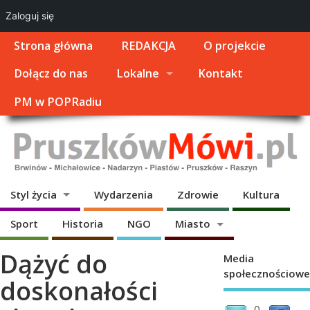
Zaloguj się
Strona główna
REDAKCJA
O projekcie
Dołącz do nas
Lokalne
Kontakt
PM w POPRadiu
Styl życia
Wydarzenia
Zdrowie
Kultura
Sport
Historia
NGO
Miasto
Dążyć do
Media
społecznościowe
doskonałości
0