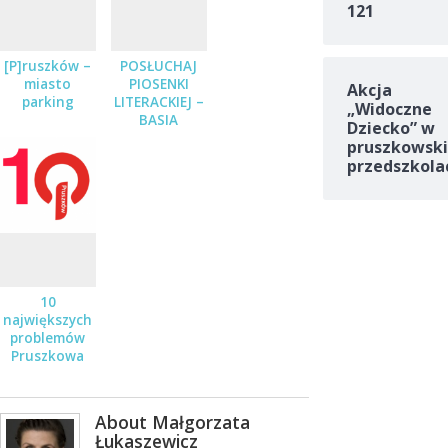
121
[P]ruszków –
POSŁUCHAJ
miasto
PIOSENKI
Akcja
parking
LITERACKIEJ –
„Widoczne
BASIA
Dziecko” w
STĘPNIAK-
pruszkowski
WILK Z
przedszkola
ZESPOŁEM
JUŻ 19
STYCZNIA
10
największych
problemów
Pruszkowa
About Małgorzata
Łukaszewicz