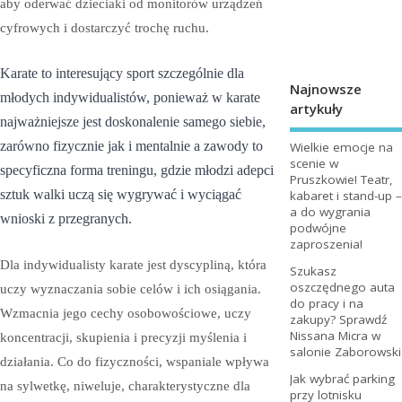
aby oderwać dzieciaki od monitorów urządzeń
cyfrowych i dostarczyć trochę ruchu.
Karate to interesujący sport szczególnie dla
Najnowsze
młodych indywidualistów, ponieważ w karate
artykuły
najważniejsze jest doskonalenie samego siebie,
zarówno fizycznie jak i mentalnie a zawody to
Wielkie emocje na
scenie w
specyficzna forma treningu, gdzie młodzi adepci
Pruszkowie! Teatr,
sztuk walki uczą się wygrywać i wyciągać
kabaret i stand-up –
a do wygrania
wnioski z przegranych.
podwójne
zaproszenia!
Dla indywidualisty karate jest dyscypliną, która
Szukasz
oszczędnego auta
uczy wyznaczania sobie celów i ich osiągania.
do pracy i na
Wzmacnia jego cechy osobowościowe, uczy
zakupy? Sprawdź
Nissana Micra w
koncentracji, skupienia i precyzji myślenia i
salonie Zaborowski
działania. Co do fizyczności, wspaniale wpływa
Jak wybrać parking
na sylwetkę, niweluje, charakterystyczne dla
przy lotnisku