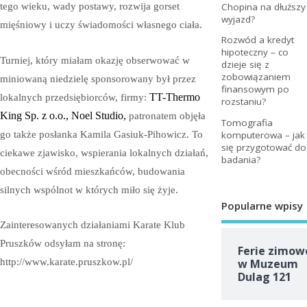
Chopina na dłuższy
tego wieku, wady postawy, rozwija gorset
wyjazd?
mięśniowy i uczy świadomości własnego ciała.
Rozwód a kredyt
hipoteczny – co
Turniej, który miałam okazję obserwować w
dzieje się z
zobowiązaniem
miniowaną niedzielę sponsorowany był przez
finansowym po
TT-Thermo
lokalnych przedsiębiorców, firmy:
rozstaniu?
King Sp. z o.o., Noel Studio
,
patronatem objęła
Tomografia
komputerowa – jak
go także posłanka Kamila Gasiuk-Pihowicz. To
się przygotować do
ciekawe zjawisko, wspierania lokalnych działań,
badania?
obecności wśród mieszkańców, budowania
silnych wspólnot w których miło się żyje.
Popularne wpisy
Zainteresowanych działaniami Karate Klub
Pruszków odsyłam na stronę:
Ferie zimow
http://www.karate.pruszkow.pl/
w Muzeum
Dulag 121