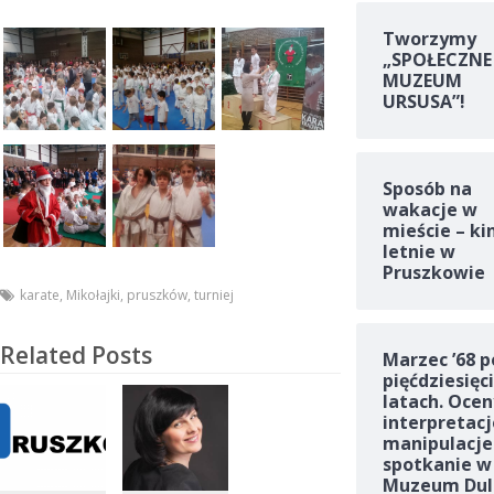
Tworzymy
„SPOŁECZNE
MUZEUM
URSUSA”!
Sposób na
wakacje w
mieście – ki
letnie w
Pruszkowie
karate
,
Mikołajki
,
pruszków
,
turniej
Related Posts
Marzec ’68 p
pięćdziesięc
latach. Ocen
interpretacj
manipulacje
spotkanie w
Muzeum Dul