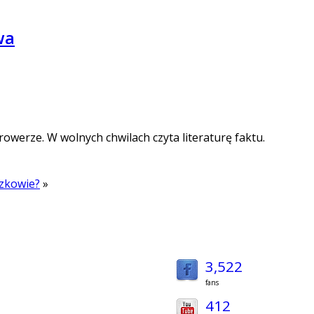
wa
 rowerze. W wolnych chwilach czyta literaturę faktu.
szkowie?
»
3,522
fans
412