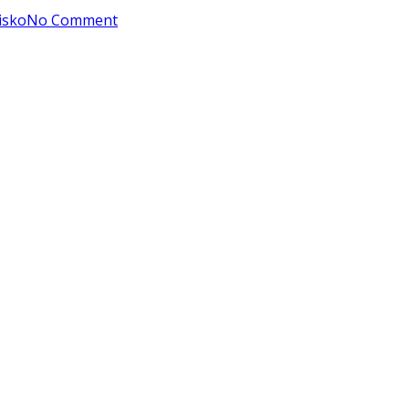
isko
No Comment