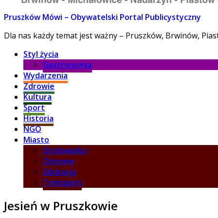
Pruszków Mówi – Obywatelski Portal Publicystyczny
Dla nas każdy temat jest ważny – Pruszków, Brwinów, Pia
Styl życia
Gastronomia
Wydarzenia
Zdrowie
Kultura
Sport
Historia
NGO
Miasto
Środowisko
Zdrowie
Edukacja
Transport
Jesień w Pruszkowie