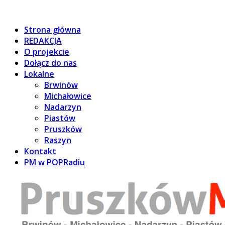
Strona główna
REDAKCJA
O projekcie
Dołącz do nas
Lokalne
Brwinów
Michałowice
Nadarzyn
Piastów
Pruszków
Raszyn
Kontakt
PM w POPRadiu