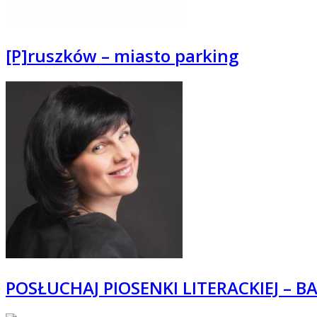
[P]ruszków – miasto parking
POSŁUCHAJ PIOSENKI LITERACKIEJ – B