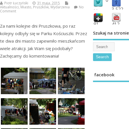
Piotr Łuczyński
31 maja, 2015
Aktualności
,
Miasto
,
Pruszków
,
Wydarzenia
No
3,522
followers
Comment
fans
91
412
Za nami kolejne dni Pruszkowa, po raz
shared
subscribe
Szukaj na stronie
kolejny odbyły się w Parku Kościuszki. Przez
te dwa dni miasto zapewniło mieszkańcom
wiele atrakcji. Jak Wam się podobały?
Zachęcamy do komentowania!
facebook