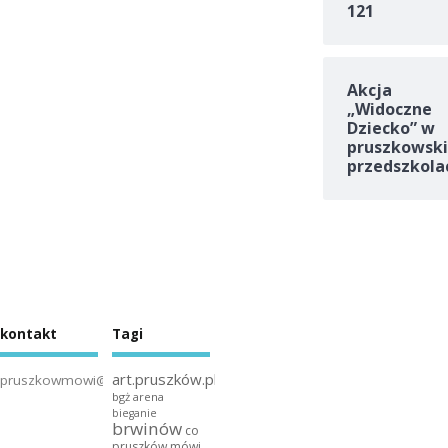
121
Akcja
„Widoczne
Dziecko” w
pruszkowski
przedszkola
kontakt
Tagi
art.pruszków.pl
pruszkowmowi@gmail.com
bgż arena
bieganie
brwinów
co
pruszków mówi