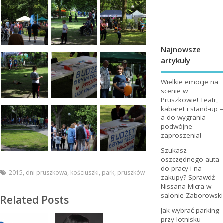
Najnowsze
artykuły
Wielkie emocje na
scenie w
Pruszkowie! Teatr,
kabaret i stand-up –
a do wygrania
podwójne
zaproszenia!
Szukasz
oszczędnego auta
do pracy i na
2015
,
dni pruszkowa
,
kościuszki
,
park
,
pruszków
zakupy? Sprawdź
Nissana Micra w
salonie Zaborowski
Related Posts
Jak wybrać parking
przy lotnisku