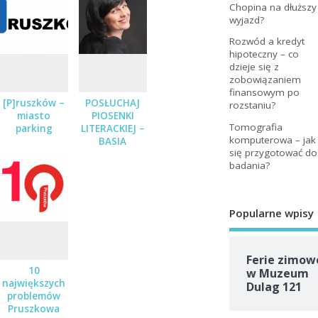
Chopina na dłuższy
wyjazd?
Rozwód a kredyt
hipoteczny – co
dzieje się z
zobowiązaniem
finansowym po
[P]ruszków –
POSŁUCHAJ
rozstaniu?
miasto
PIOSENKI
Tomografia
parking
LITERACKIEJ –
komputerowa – jak
BASIA
się przygotować do
STĘPNIAK-
badania?
WILK Z
ZESPOŁEM
JUŻ 19
STYCZNIA
Popularne wpisy
Ferie zimow
10
w Muzeum
największych
Dulag 121
problemów
Pruszkowa