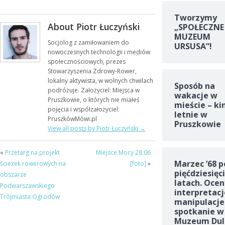
Tworzymy
About Piotr Łuczyński
„SPOŁECZNE
MUZEUM
Socjolog z zamiłowaniem do
URSUSA”!
nowoczesnych technologii i mediów
społecznościowych, prezes
Stowarzyszenia Zdrowy-Rower,
lokalny aktywista, w wolnych chwilach
Sposób na
podróżuje. Założyciel: Miejsca w
wakacje w
Pruszkowie, o których nie miałeś
mieście – ki
pojęcia i współzałożyciel:
letnie w
PruszkówMówi.pl
Pruszkowie
View all posts by Piotr Łuczyński
→
«
Przetarg na projekt
Miejsce Mocy 28.06
Marzec ’68 p
ścieżek rowerowych na
[foto]
»
pięćdziesięc
obszarze
latach. Ocen
Podwarszawskiego
interpretacj
Trójmiasta Ogrodów
manipulacje
spotkanie w
Muzeum Dul