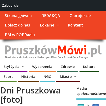
Zaloguj się
Strona główna
REDAKCJA
O projekcie
Dołącz do nas
Lokalne
Kontakt
PM w POPRadiu
Styl życia
Wydarzenia
Zdrowie
Kultura
Sport
Historia
NGO
Miasto
Dni Pruszkowa
Media
społecznościowe
[foto]
0