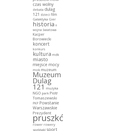
czas wolny
dulag
debata
121
film
dzieci
Galaktyka Gier
historia
ii
wojna światowa
Kacper
Borowiecki
koncert
konkurs
kultura
mdk
miasto
miejsce mocy
muzeum
mok
Muzeum
Dulag
121
muzyka
NGO
Piotr
park
Tomaszewski
Powstanie
PKP
Warszawskie
Prezydent
pruszków
rower
rowery
sport
spektakl