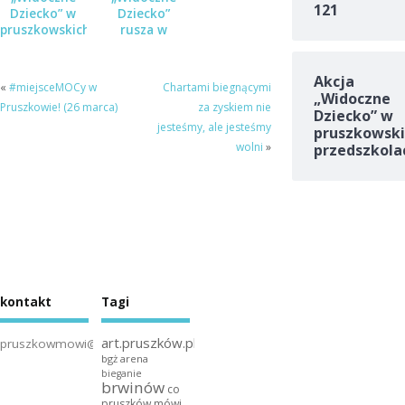
121
Dziecko” w
Dziecko”
pruszkowskich
rusza w
przedszkolach
przedszkolach
Akcja
«
#miejsceMOCy w
Chartami biegnącymi
„Widoczne
Pruszkowie! (26 marca)
za zyskiem nie
Dziecko” w
jesteśmy, ale jesteśmy
pruszkowski
wolni
»
przedszkola
kontakt
Tagi
art.pruszków.pl
pruszkowmowi@gmail.com
bgż arena
bieganie
brwinów
co
pruszków mówi