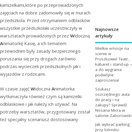
kamizelkami,które po przeprowadzonych
zajęciach na dobre zadomowiły się w murach
przedszkola. Przed otrzymaniem odblasków
wszystkie przedszkolaki uczestniczyły w
Najnowsze
artykuły
warsztatach prowadzonych przez
W
idoczną
A
nimatorkę Kasię, a ich tematem
Wielkie emocje na
przewodnim były zasady bezpiecznego
scenie w
poruszania się przy drogach zarówno
Pruszkowie! Teatr,
kabaret i stand-up –
podczas wycieczek przedszkolnych jak i
a do wygrania
wyjazdów z rodzicami.
podwójne
zaproszenia!
W czasie zajęć
W
idoczna
A
nimatorka
Szukasz
oszczędnego auta
wytłumaczyła również czym są kamizelki
do pracy i na
odblaskowe i jak należy ich używać. Na
zakupy? Sprawdź
Nissana Micra w
potrzeby warsztatów, przygotowany został
salonie Zaborowski
też specjalny scenariusz dostosowany
Jak wybrać parking
przy lotnisku