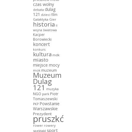
czas wolny
dulag
debata
121
film
dzieci
Galaktyka Gier
historia
ii
wojna światowa
Kacper
Borowiecki
koncert
konkurs
kultura
mdk
miasto
miejsce mocy
muzeum
mok
Muzeum
Dulag
121
muzyka
NGO
Piotr
park
Tomaszewski
Powstanie
PKP
Warszawskie
Prezydent
pruszków
rower
rowery
sport
spektakl