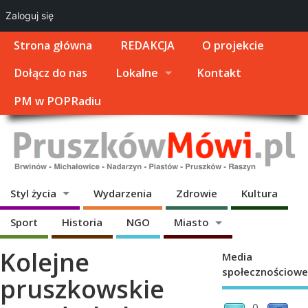
Zaloguj się
Strona główna
REDAKCJA
O projekcie
Dołącz do nas
Lokalne
Kontakt
PM w POPRadiu
Styl życia
Wydarzenia
Zdrowie
Kultura
Sport
Historia
NGO
Miasto
Kolejne
Media
społecznościowe
pruszkowskie
0