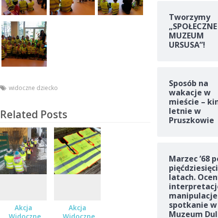
Tworzymy
„SPOŁECZNE
MUZEUM
URSUSA”!
Sposób na
widoczne dziecko
wakacje w
mieście – ki
letnie w
Related Posts
Pruszkowie
Marzec ’68 p
pięćdziesięc
latach. Ocen
interpretacj
manipulacje
spotkanie w
Akcja
Akcja
Muzeum Dul
„Widoczne
„Widoczne