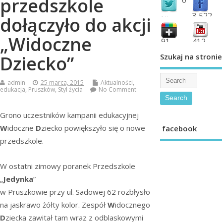
przedszkole
3,522
dołączyło do akcji
followers
fans
„Widoczne
91
412
shared
subscribe
Szukaj na stronie
Dziecko”
admin
25 marca, 2015
Aktualności
,
edukacja
,
Pruszków
,
Styl życia
No Comment
Grono uczestników kampanii edukacyjnej
W
idoczne
D
ziecko powiększyło się o nowe
facebook
przedszkole.
W ostatni zimowy poranek Przedszkole
„
Jedynka
”
w Pruszkowie przy ul. Sadowej 62 rozbłysło
na jaskrawo żółty kolor. Zespół
W
idocznego
D
ziecka zawitał tam wraz z odblaskowymi