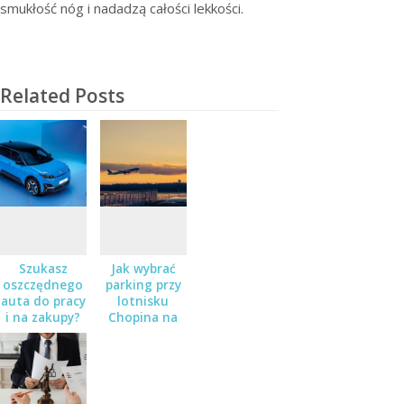
smukłość nóg i nadadzą całości lekkości.
Related Posts
Szukasz
Jak wybrać
oszczędnego
parking przy
auta do pracy
lotnisku
i na zakupy?
Chopina na
Sprawdź
dłuższy
Nissana Micra
wyjazd?
w salonie
Zaborowski