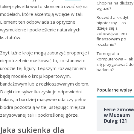
Chopina na dłuższy
takiej sylwetki warto skoncentrować się na
wyjazd?
modelach, które akcentują wcięcie w talii.
Rozwód a kredyt
Element ten odpowiada za optyczne
hipoteczny – co
dzieje się z
wysmuklenie i podkreślenie naturalnych
zobowiązaniem
kształtów.
finansowym po
rozstaniu?
Zbyt luźne kroje mogą zaburzyć proporcje i
Tomografia
komputerowa – jak
niepotrzebnie maskować to, co stanowi o
się przygotować do
urodzie tej figury. Lepszym rozwiązaniem
badania?
będą modele o kroju kopertowym,
bandażowym lub z rozkloszowanym dołem.
Popularne wpisy
Dzięki nim sylwetka zyskuje odpowiedni
balans, a bardziej masywne uda czy pełne
biodra pozostają w tle, ustępując miejsca
Ferie zimow
zarysowanej talii i podkreślonej górze.
w Muzeum
Dulag 121
Jaka sukienka dla