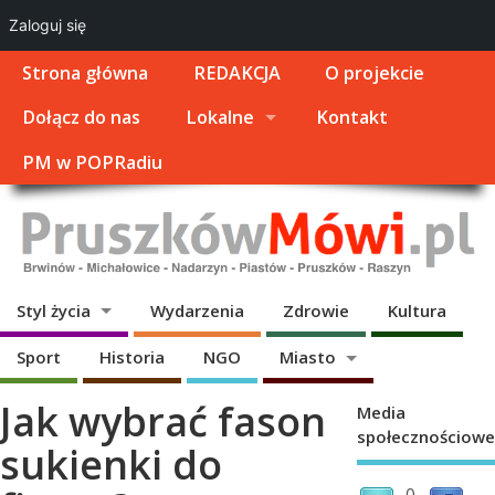
Zaloguj się
Strona główna
REDAKCJA
O projekcie
Dołącz do nas
Lokalne
Kontakt
PM w POPRadiu
Styl życia
Wydarzenia
Zdrowie
Kultura
Sport
Historia
NGO
Miasto
Jak wybrać fason
Media
społecznościowe
sukienki do
0