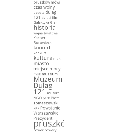
pruszków mówi
czas wolny
dulag
debata
121
film
dzieci
Galaktyka Gier
historia
ii
wojna światowa
Kacper
Borowiecki
koncert
konkurs
kultura
mdk
miasto
miejsce mocy
muzeum
mok
Muzeum
Dulag
121
muzyka
NGO
Piotr
park
Tomaszewski
Powstanie
PKP
Warszawskie
Prezydent
pruszków
rower
rowery