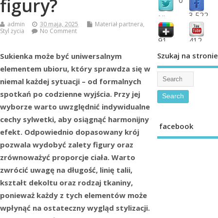
figury?
3,522
followers
admin
30 maja, 2025
Materiał partnera
,
fans
Styl życia
No Comment
91
412
shared
subscribe
Szukaj na stronie
Sukienka może być uniwersalnym
elementem ubioru, który sprawdza się w
niemal każdej sytuacji – od formalnych
spotkań po codzienne wyjścia. Przy jej
wyborze warto uwzględnić indywidualne
cechy sylwetki, aby osiągnąć harmonijny
facebook
efekt. Odpowiednio dopasowany krój
pozwala wydobyć zalety figury oraz
zrównoważyć proporcje ciała. Warto
zwrócić uwagę na długość, linię talii,
kształt dekoltu oraz rodzaj tkaniny,
ponieważ każdy z tych elementów może
wpłynąć na ostateczny wygląd stylizacji.