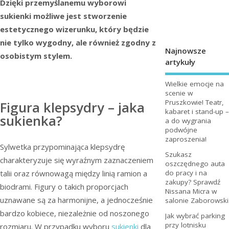
Dzięki przemyślanemu wyborowi
sukienki możliwe jest stworzenie
estetycznego wizerunku, który będzie
nie tylko wygodny, ale również zgodny z
Najnowsze
osobistym stylem.
artykuły
Wielkie emocje na
scenie w
Pruszkowie! Teatr,
Figura klepsydry – jaka
kabaret i stand-up –
sukienka?
a do wygrania
podwójne
zaproszenia!
Sylwetka przypominająca klepsydrę
Szukasz
charakteryzuje się wyraźnym zaznaczeniem
oszczędnego auta
do pracy i na
talii oraz równowagą między linią ramion a
zakupy? Sprawdź
biodrami. Figury o takich proporcjach
Nissana Micra w
uznawane są za harmonijne, a jednocześnie
salonie Zaborowski
bardzo kobiece, niezależnie od noszonego
Jak wybrać parking
przy lotnisku
rozmiaru. W przypadku wyboru
sukienki
dla