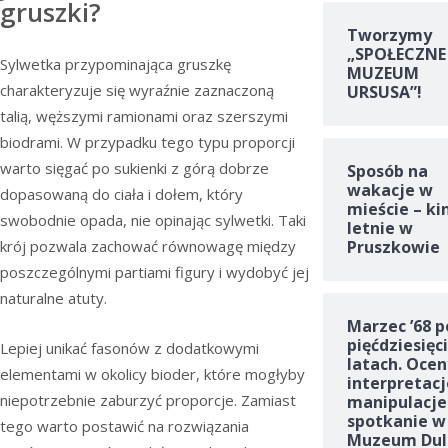
gruszki?
Tworzymy
„SPOŁECZNE
Sylwetka przypominająca gruszkę
MUZEUM
charakteryzuje się wyraźnie zaznaczoną
URSUSA”!
talią, węższymi ramionami oraz szerszymi
biodrami. W przypadku tego typu proporcji
warto sięgać po sukienki z górą dobrze
Sposób na
wakacje w
dopasowaną do ciała i dołem, który
mieście – ki
swobodnie opada, nie opinając sylwetki. Taki
letnie w
krój pozwala zachować równowagę między
Pruszkowie
poszczególnymi partiami figury i wydobyć jej
naturalne atuty.
Marzec ’68 p
pięćdziesięc
Lepiej unikać fasonów z dodatkowymi
latach. Ocen
elementami w okolicy bioder, które mogłyby
interpretacj
niepotrzebnie zaburzyć proporcje. Zamiast
manipulacje
spotkanie w
tego warto postawić na rozwiązania
Muzeum Dul