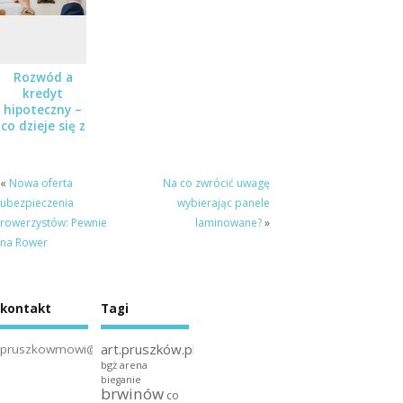
Rozwód a
kredyt
hipoteczny –
co dzieje się z
zobowiązaniem
finansowym
po rozstaniu?
«
Nowa oferta
Na co zwrócić uwagę
ubezpieczenia
wybierając panele
rowerzystów: Pewnie
laminowane?
»
na Rower
kontakt
Tagi
art.pruszków.pl
pruszkowmowi@gmail.com
bgż arena
bieganie
brwinów
co