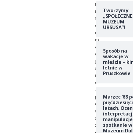
i
Tworzymy
n
„SPOŁECZNE
f
MUZEUM
o
URSUSA”!
r
m
a
Sposób na
c
wakacje w
j
mieście – ki
letnie w
a
Pruszkowie
r
o
z
p
Marzec ’68 p
pięćdziesięc
o
latach. Ocen
w
interpretacj
s
manipulacje
spotkanie w
z
Muzeum Dul
e