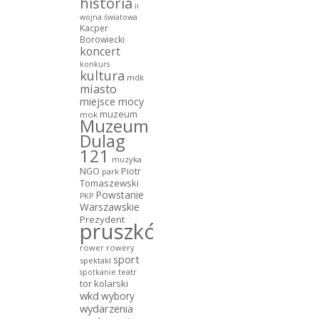
historia
ii
wojna światowa
Kacper
Borowiecki
koncert
konkurs
kultura
mdk
miasto
miejsce mocy
muzeum
mok
Muzeum
Dulag
121
muzyka
NGO
Piotr
park
Tomaszewski
Powstanie
PKP
Warszawskie
Prezydent
pruszków
rower
rowery
sport
spektakl
teatr
spotkanie
tor kolarski
wkd
wybory
wydarzenia