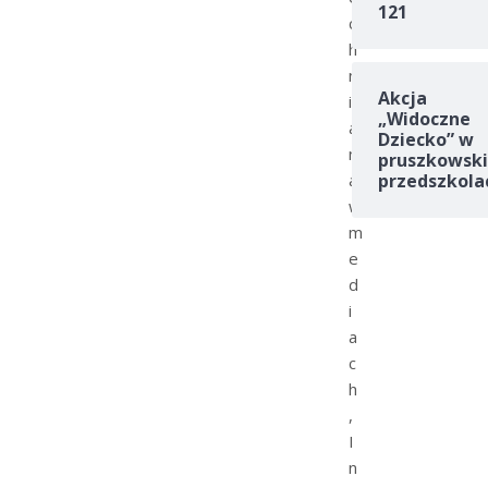
121
c
h
n
Akcja
i
„Widoczne
a
Dziecko” w
n
pruszkowski
a
przedszkola
w
m
e
d
i
a
c
h
,
I
n