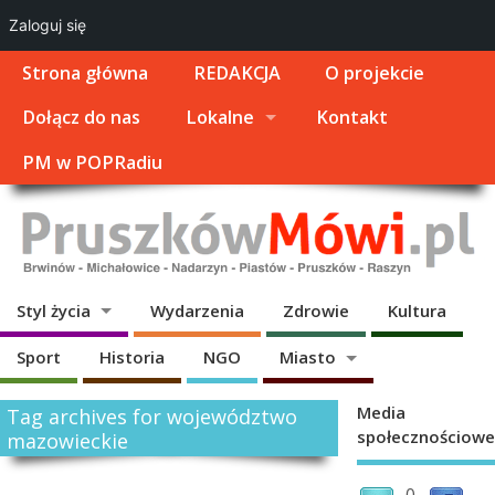
Zaloguj się
Strona główna
REDAKCJA
O projekcie
Dołącz do nas
Lokalne
Kontakt
PM w POPRadiu
Styl życia
Wydarzenia
Zdrowie
Kultura
Sport
Historia
NGO
Miasto
Media
Tag archives for województwo
społecznościowe
mazowieckie
0