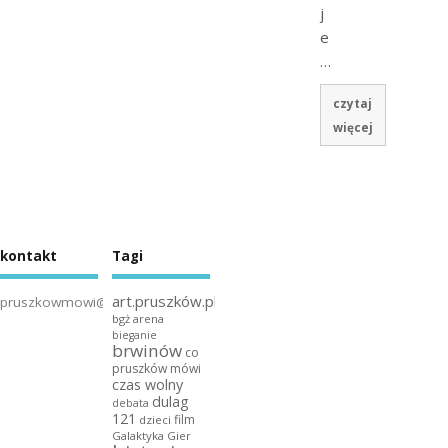
j
e
…
czytaj
więcej
kontakt
Tagi
art.pruszków.pl
pruszkowmowi@gmail.com
bgż arena
bieganie
brwinów
co
pruszków mówi
czas wolny
dulag
debata
121
film
dzieci
Galaktyka Gier