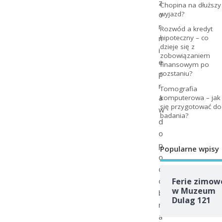
z
Chopina na dłuższy
o
wyjazd?
r
Rozwód a kredyt
n
hipoteczny – co
dzieje się z
i
zobowiązaniem
e
finansowym po
p
rozstaniu?
r
Tomografia
a
komputerowa – jak
się przygotować do
w
badania?
d
o
p
Popularne wpisy
o
d
o
Ferie zimow
w Muzeum
b
Dulag 121
n
a