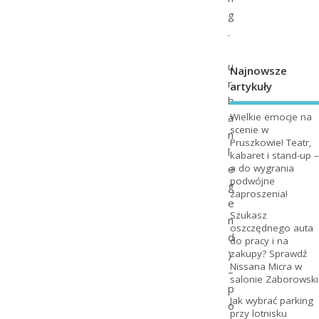
g
.
u
Najnowsze
r
artykuły
b
a
Wielkie emocje na
scenie w
n
Pruszkowie! Teatr,
l
kabaret i stand-up –
e
a do wygrania
podwójne
g
zaproszenia!
e
Szukasz
n
oszczędnego auta
d
do pracy i na
)
zakupy? Sprawdź
Nissana Micra w
–
salonie Zaborowski
p
Jak wybrać parking
o
przy lotnisku