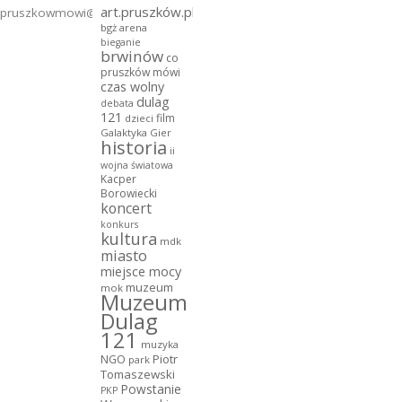
art.pruszków.pl
pruszkowmowi@gmail.com
bgż arena
bieganie
brwinów
co
pruszków mówi
czas wolny
dulag
debata
121
film
dzieci
Galaktyka Gier
historia
ii
wojna światowa
Kacper
Borowiecki
koncert
konkurs
kultura
mdk
miasto
miejsce mocy
muzeum
mok
Muzeum
Dulag
121
muzyka
NGO
Piotr
park
Tomaszewski
Powstanie
PKP