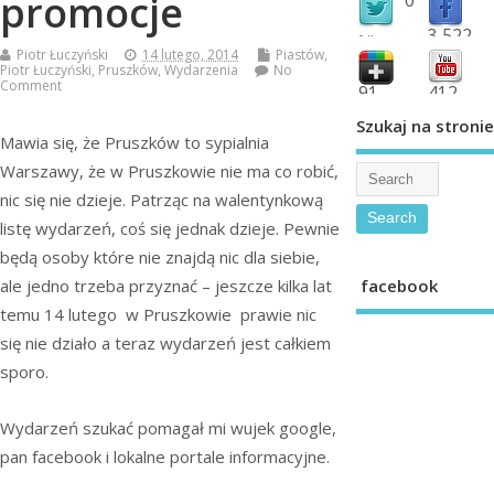
promocje
3,522
followers
Piotr Łuczyński
14 lutego, 2014
Piastów
,
fans
Piotr Łuczyński
,
Pruszków
,
Wydarzenia
No
Comment
91
412
shared
subscribe
Szukaj na stronie
Mawia się, że Pruszków to sypialnia
Warszawy, że w Pruszkowie nie ma co robić,
nic się nie dzieje. Patrząc na walentynkową
listę wydarzeń, coś się jednak dzieje. Pewnie
będą osoby które nie znajdą nic dla siebie,
facebook
ale jedno trzeba przyznać – jeszcze kilka lat
temu 14 lutego w Pruszkowie prawie nic
się nie działo a teraz wydarzeń jest całkiem
sporo.
Wydarzeń szukać pomagał mi wujek google,
pan facebook i lokalne portale informacyjne.