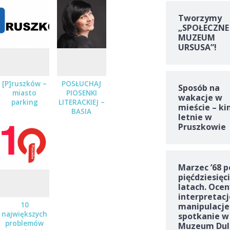
Tworzymy
„SPOŁECZNE
MUZEUM
URSUSA”!
[P]ruszków –
POSŁUCHAJ
Sposób na
miasto
PIOSENKI
wakacje w
parking
LITERACKIEJ –
mieście – ki
BASIA
letnie w
STĘPNIAK-
Pruszkowie
WILK Z
ZESPOŁEM
JUŻ 19
STYCZNIA
Marzec ’68 p
pięćdziesięc
latach. Ocen
interpretacj
10
manipulacje
największych
spotkanie w
problemów
Muzeum Dul