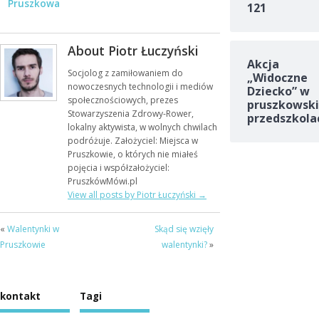
Pruszkowa
121
About Piotr Łuczyński
Akcja
Socjolog z zamiłowaniem do
„Widoczne
nowoczesnych technologii i mediów
Dziecko” w
społecznościowych, prezes
pruszkowski
Stowarzyszenia Zdrowy-Rower,
przedszkola
lokalny aktywista, w wolnych chwilach
podróżuje. Założyciel: Miejsca w
Pruszkowie, o których nie miałeś
pojęcia i współzałożyciel:
PruszkówMówi.pl
View all posts by Piotr Łuczyński
→
«
Walentynki w
Skąd się wzięły
Pruszkowie
walentynki?
»
kontakt
Tagi