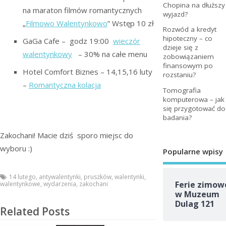
Chopina na dłuższy
na maraton filmów romantycznych
wyjazd?
„
Filmowo Walentynkowo
” Wstęp 10 zł
Rozwód a kredyt
hipoteczny – co
GaGa Cafe – godz 19:00
wieczór
dzieje się z
walentynkowy
– 30% na całe menu
zobowiązaniem
finansowym po
Hotel Comfort Biznes – 14,15,16 luty
rozstaniu?
–
Romantyczna kolacja
Tomografia
komputerowa – jak
się przygotować do
badania?
Zakochani! Macie dziś sporo miejsc do
wyboru :)
Popularne wpisy
14 lutego
,
antywalentynki
,
pruszków
,
walentynki
,
Ferie zimow
walentynkowe
,
wydarzenia
,
zakochani
w Muzeum
Dulag 121
Related Posts