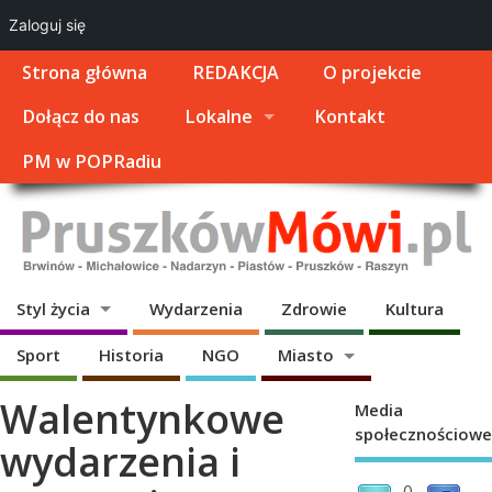
Zaloguj się
Strona główna
REDAKCJA
O projekcie
Dołącz do nas
Lokalne
Kontakt
PM w POPRadiu
Styl życia
Wydarzenia
Zdrowie
Kultura
Sport
Historia
NGO
Miasto
Walentynkowe
Media
społecznościowe
wydarzenia i
0