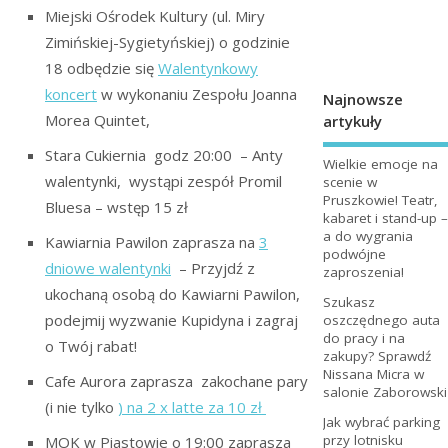
Miejski Ośrodek Kultury (ul. Miry
Zimińskiej-Sygietyńskiej) o godzinie
18 odbędzie się
Walentynkowy
koncert
w wykonaniu Zespołu Joanna
Najnowsze
Morea Quintet,
artykuły
Stara Cukiernia godz 20:00 – Anty
Wielkie emocje na
walentynki, wystąpi zespół Promil
scenie w
Pruszkowie! Teatr,
Bluesa – wstęp 15 zł
kabaret i stand-up –
a do wygrania
Kawiarnia Pawilon zaprasza na
3
podwójne
dniowe walentynki
– Przyjdź z
zaproszenia!
ukochaną osobą do Kawiarni Pawilon,
Szukasz
podejmij wyzwanie Kupidyna i zagraj
oszczędnego auta
do pracy i na
o Twój rabat!
zakupy? Sprawdź
Nissana Micra w
Cafe Aurora zaprasza zakochane pary
salonie Zaborowski
(i nie tylko
) na 2 x latte za 10 zł
Jak wybrać parking
przy lotnisku
MOK w Piastowie o 19:00 zaprasza