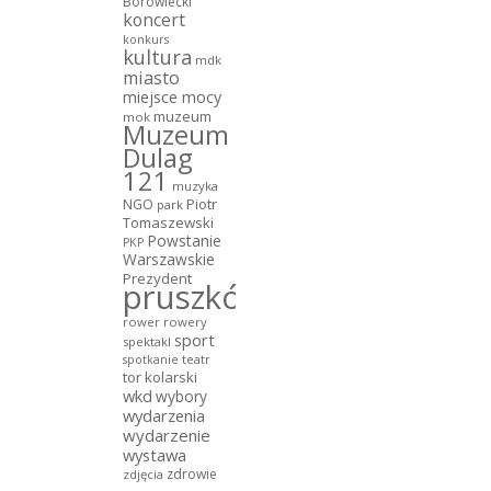
Borowiecki
koncert
konkurs
kultura
mdk
miasto
miejsce mocy
muzeum
mok
Muzeum
Dulag
121
muzyka
NGO
Piotr
park
Tomaszewski
Powstanie
PKP
Warszawskie
Prezydent
pruszków
rower
rowery
sport
spektakl
teatr
spotkanie
tor kolarski
wkd
wybory
wydarzenia
wydarzenie
wystawa
zdrowie
zdjęcia