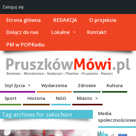
Zaloguj się
Strona główna
REDAKCJA
O projekcie
Dołącz do nas
Lokalne
Kontakt
PM w POPRadiu
Styl życia
Wydarzenia
Zdrowie
Kultura
Sport
Historia
NGO
Miasto
Media
Tag archives for zakochani
społecznościowe
W
M
0