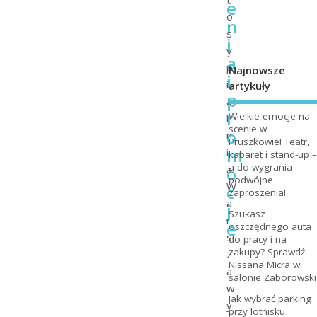
e
o
n
s
i
y
a
p
Najnowsze
i
i
artykuły
p
a
r
Wielkie emocje na
l
scenie w
o
n
Pruszkowie! Teatr,
m
i
kabaret i stand-up –
a do wygrania
o
a
podwójne
W
c
zaproszenia!
a
j
Szukasz
r
e
oszczędnego auta
s
do pracy i na
zakupy? Sprawdź
z
Nissana Micra w
a
salonie Zaborowski
w
Jak wybrać parking
y
przy lotnisku