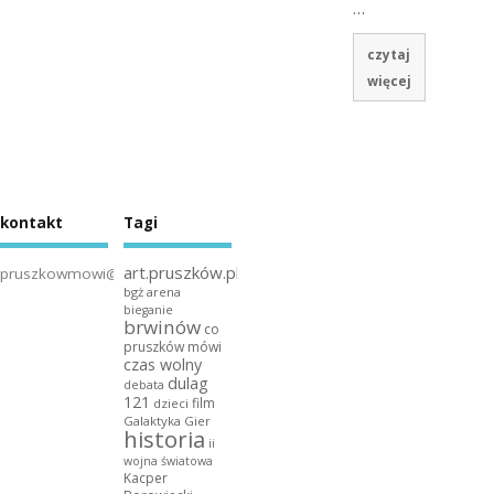
…
czytaj
więcej
kontakt
Tagi
art.pruszków.pl
pruszkowmowi@gmail.com
bgż arena
bieganie
brwinów
co
pruszków mówi
czas wolny
dulag
debata
121
film
dzieci
Galaktyka Gier
historia
ii
wojna światowa
Kacper