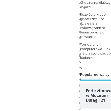
,
Chopina na dłuższy
wyjazd?
ż
e
Rozwód a kredyt
hipoteczny – co
w
dzieje się z
P
zobowiązaniem
r
finansowym po
rozstaniu?
u
s
Tomografia
komputerowa – jak
z
się przygotować do
k
badania?
o
w
i
Popularne wpisy
e
n
Ferie zimow
i
w Muzeum
e
Dulag 121
m
a