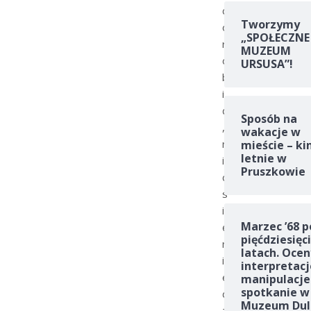
c
Tworzymy
o
„SPOŁECZNE
r
MUZEUM
o
URSUSA”!
b
i
ć
Sposób na
,
wakacje w
n
mieście – ki
letnie w
i
Pruszkowie
c
s
i
Marzec ’68 p
ę
pięćdziesięc
n
latach. Ocen
i
interpretacj
e
manipulacje
spotkanie w
d
Muzeum Dul
z