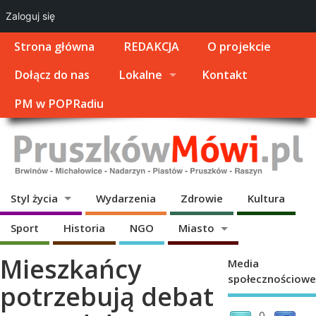
Zaloguj się
Strona główna
REDAKCJA
O projekcie
Dołącz do nas
Lokalne
Kontakt
PM w POPRadiu
Styl życia
Wydarzenia
Zdrowie
Kultura
Sport
Historia
NGO
Miasto
Mieszkańcy
Media
społecznościowe
potrzebują debat
0