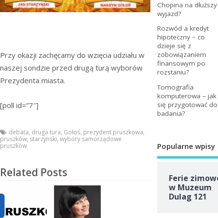
Chopina na dłuższy
wyjazd?
Rozwód a kredyt
hipoteczny – co
dzieje się z
Przy okazji zachęcamy do wzięcia udziału w
zobowiązaniem
finansowym po
naszej sondzie przed drugą turą wyborów
rozstaniu?
Prezydenta miasta.
Tomografia
komputerowa – jak
się przygotować do
[poll id=”7″]
badania?
debata
,
druga tura
,
Gołoś
,
prezydent pruszkowa
,
pruszków
,
starzynski
,
wybory samorządowe
Popularne wpisy
pruszków
Related Posts
Ferie zimow
w Muzeum
Dulag 121