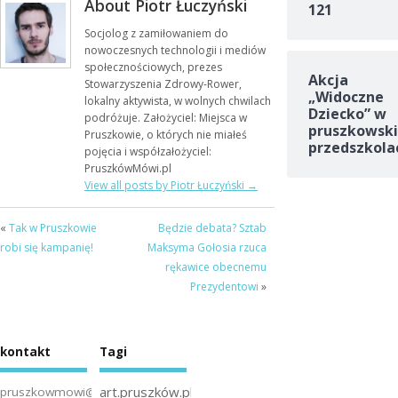
About Piotr Łuczyński
121
Socjolog z zamiłowaniem do
nowoczesnych technologii i mediów
społecznościowych, prezes
Akcja
Stowarzyszenia Zdrowy-Rower,
„Widoczne
lokalny aktywista, w wolnych chwilach
Dziecko” w
podróżuje. Założyciel: Miejsca w
pruszkowski
Pruszkowie, o których nie miałeś
przedszkola
pojęcia i współzałożyciel:
PruszkówMówi.pl
View all posts by Piotr Łuczyński
→
«
Tak w Pruszkowie
Będzie debata? Sztab
robi się kampanię!
Maksyma Gołosia rzuca
rękawice obecnemu
Prezydentowi
»
kontakt
Tagi
art.pruszków.pl
pruszkowmowi@gmail.com