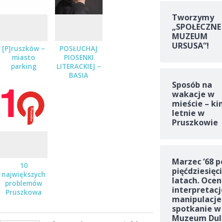
Tworzymy
„SPOŁECZNE
MUZEUM
URSUSA”!
[P]ruszków –
POSŁUCHAJ
miasto
PIOSENKI
parking
LITERACKIEJ –
BASIA
Sposób na
STĘPNIAK-
wakacje w
WILK Z
ZESPOŁEM
mieście – ki
JUŻ 19
letnie w
STYCZNIA
Pruszkowie
Marzec ’68 p
10
pięćdziesięc
największych
latach. Ocen
problemów
interpretacj
Pruszkowa
manipulacje
spotkanie w
Muzeum Dul