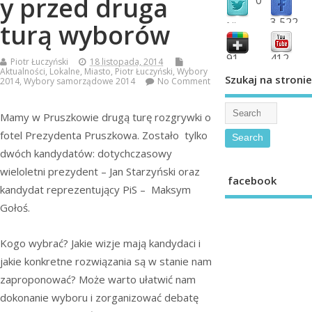
y przed druga
3,522
turą wyborów
followers
fans
91
412
Piotr Łuczyński
18 listopada, 2014
Aktualności
,
Lokalne
,
Miasto
,
Piotr Łuczyński
,
Wybory
shared
subscribe
Szukaj na stronie
2014
,
Wybory samorządowe 2014
No Comment
Mamy w Pruszkowie drugą turę rozgrywki o
fotel Prezydenta Pruszkowa. Zostało tylko
dwóch kandydatów: dotychczasowy
wieloletni prezydent – Jan Starzyński oraz
facebook
kandydat reprezentujący PiS – Maksym
Gołoś.
Kogo wybrać? Jakie wizje mają kandydaci i
jakie konkretne rozwiązania są w stanie nam
zaproponować? Może warto ułatwić nam
dokonanie wyboru i zorganizować debatę