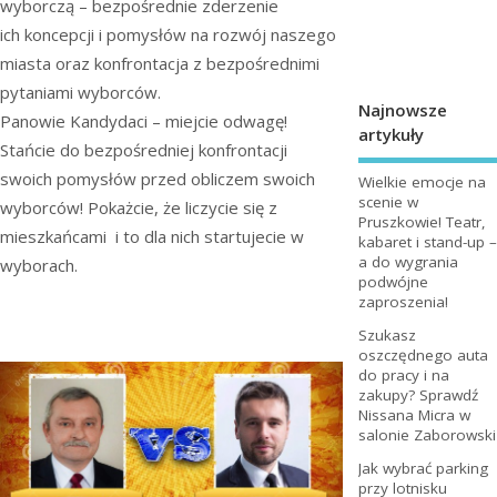
wyborczą – bezpośrednie zderzenie
ich koncepcji i pomysłów na rozwój naszego
miasta oraz konfrontacja z bezpośrednimi
pytaniami wyborców.
Najnowsze
Panowie Kandydaci – miejcie odwagę!
artykuły
Stańcie do bezpośredniej konfrontacji
swoich pomysłów przed obliczem swoich
Wielkie emocje na
scenie w
wyborców! Pokażcie, że liczycie się z
Pruszkowie! Teatr,
mieszkańcami i to dla nich startujecie w
kabaret i stand-up –
a do wygrania
wyborach.
podwójne
zaproszenia!
Szukasz
oszczędnego auta
do pracy i na
zakupy? Sprawdź
Nissana Micra w
salonie Zaborowski
Jak wybrać parking
przy lotnisku