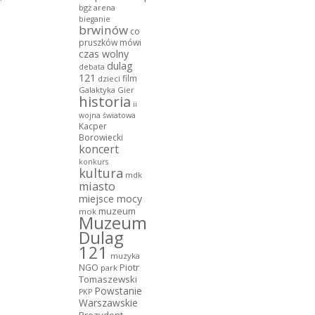
bgż arena
bieganie
brwinów
co
pruszków mówi
czas wolny
dulag
debata
121
film
dzieci
Galaktyka Gier
historia
ii
wojna światowa
Kacper
Borowiecki
koncert
konkurs
kultura
mdk
miasto
miejsce mocy
muzeum
mok
Muzeum
Dulag
121
muzyka
NGO
Piotr
park
Tomaszewski
Powstanie
PKP
Warszawskie
Prezydent